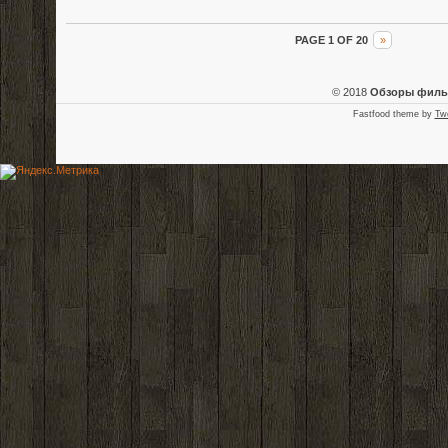
PAGE 1 OF 20
»
© 2018
Обзоры фил
Fastfood theme by
Tw