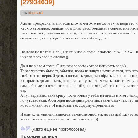
(27934639)
by
kinoman1
Жизнь прекрасна, ага, и если кто-то чего-то не хочет - то ведь это 
Что-то странное, раньше я бы дико расстроилась, а сейчас мне из-за
расстроилась, безумно весело )), и абсолютно искренне весело. Это
ситуацию до абсурда. Сегодня полный абсурд был!
Но дело не в этом. Всё!, я заканчиваю свою "эпопею" с № 1,2,3,4,...вер
ничего плохого не сделал ))
Да и не в этом тоже. О другом совсем хотела написать ведь ).
Такое чувство бывает, обычно, когда каникулы начинаются, что что
люблю этот первый день просидеть дома, разобрать какие-то вещи
которые надо дочитать, которые хочу начать читать, писать кучу вс
самое бывает после выставок - разбираю свои работы, пишу какие
т.д.
А тут ведь выставка сразу после конца учебы началась и этого конц
почувствовала. А сегодня последний день выставки был - так что з
новой жизни, вот! Я написала т.е. сформулировала это!
И ещё куча мыслей, выводов, закономерностей, но завтра! Круто 
заканчиваются, у меня только начинаются ))).
(никто еще не проголосовал)
Похожие записи