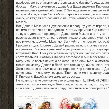
наоборот, легко знакомится с девушками, быстро "укладывает
бросает. Макс знакомится с Дашей, а Даша знакомит Кирилла 
начинающей художницей Леей. У Леи ещё никого раньше не б
в Кира. И всё, вроде бы, в обоих парах нормально, вот толь
Дашу, но каждая его попытка с ней хоть немного сблизиться 
Максом...
Вот Даша и Макс уже ждут ребёнка и свадьбу уже съиграли, 
понимают, что что-то неладится. К этому времени Кир живёт с
то нужно делать и приходит к Даше, пока Макс в институте..
рассказывает мужу, а после этого никакого разговора уже не
про мужскую дружбу. Макс мог бы и убить, но просто нос раз
Прошло 2 года. Кирилл с Дашей расписываются, живут и вос
продолжает "снимать девочек" и регулярно приходит к доче
встречает Лею. Она уже успешный художник, несколько лет ж
состоятельная. Полторы минуты разговора и они в постели, и 
Киру, что не время лечит, а алкоголь и случайные знакомства
метаться между Дашей и Леей, вот только одной из них он те
Заканчивается фильм немного странно. Кир хочет сказать Даш
не успевает, и она ему говорит: "Кир, научи меня машину води
И Кирилл с Дашей живут дальше вместе...
Не нравится мне окончание этого фильма - НЕ НРАВИТСЯ!!! 
женился, потому что надо было так, и Кир остался, потому чт
счастлив с Дашей или через пару лет опять всё повторится??