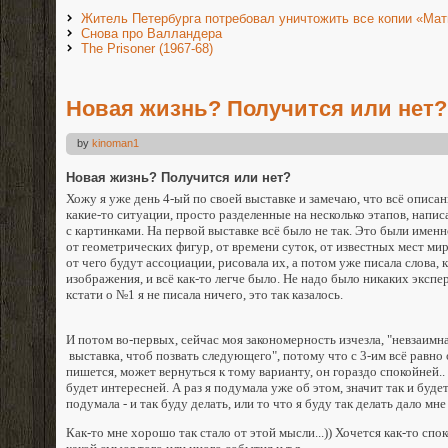
Житель Петербурга потребовал уничтожить все копии «Мат
Снова про Валландера
The Prisoner (1967-68)
Новая жизнь? Получится или нет?
by
kinoman1
Новая жизнь? Получится или нет?
Хожу я уже день 4-ый по своей выставке и замечаю, что всё описан
какие-то ситуации, просто разделенные на несколько этапов, напи
с картинками. На первой выставке всё было не так. Это были имен
от геометрических фигур, от времени суток, от известных мест мир
от чего будут ассоциации, рисовала их, а потом уже писала слова,
изображения, и всё как-то легче было. Не надо было никаких экспе
кстати о №1 я не писала ничего, это так казалось.
И потом во-первых, сейчас моя закономерность изчезла, "невзаимна
выставка, чтоб позвать следующего", потому что с 3-им всё равно 
пишется, может вернуться к тому варианту, он гораздо спокойней..
будет интересней. А раз я подумала уже об этом, значит так и будет 
подумала - и так буду делать, или то что я буду так делать дало мне
Как-то мне хорошо так стало от этой мысли...)) Хочется как-то спо