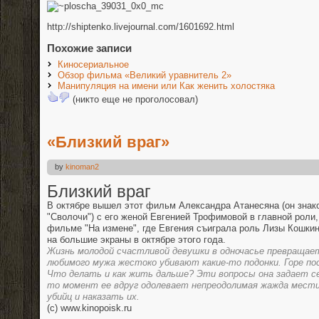
http://shiptenko.livejournal.com/1601692.html
Похожие записи
Киносериальное
Обзор фильма «Великий уравнитель 2»
Манипуляция на имени или Как женить холостяка
(никто еще не проголосовал)
«Близкий враг»
by
kinoman2
Близкий враг
В октябре вышел этот фильм Александра Атанесяна (он зна
"Сволочи") с его женой Евгенией Трофимовой в главной роли, 
фильме "На измене", где Евгения съиграла роль Лизы Кошки
на большие экраны в октябре этого года.
Жизнь молодой счастливой девушки в одночасье превращает
любимого мужа жестоко убивают какие-то подонки. Горе по
Что делать и как жить дальше? Эти вопросы она задает се
то момент ее вдруг одолевает непреодолимая жажда мест
убийц и наказать их.
(c) www.kinopoisk.ru