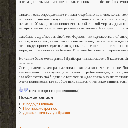
потом.. дочитывала начатое, но как-то спокойно... без особых эмоци
Типажи, есть определенные типажи людей, это понятно, кстати вот
внешние с типажами внутренними, т.е. понятно, что есть и те и те,
не важно. У каждого кто пишет есть какой-то свой мир, и я думаю 
которых мы читаем, можно разделить на типажи. Или просто по от
Так было с Драйзером, Цвейгом, Фаулзом - из художественной лите
типаж, мой типаж, читая, начинаешь жить каждым словом, каждой с
что вокруг происходит, и если в день очень много прочесть, то по
мире, который описан на бумаге. И можно бесконечно перечитывать
Но так не было очень давно! Драйзера читала классе в 8 кажется, Цве
го летом.
Сегодня дочитывала разные книжки, хотела взять что-то новое. До
это имя меня очень пугало, оно какое-то грубозвучащее, но нет, 
это абсолютно моё!, даже не верится, каждое слово вызывает мили
очень понимаешь, где вообще находишься и чем надо заниматься...
(никто еще не проголосовал)
Похожие записи
8 подруг Оушена
Про просмотренное
Девятая жизнь Луи Дракса