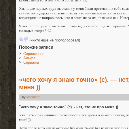
какой смысл того или иного события и т.д.
Хм, после первых двух выставок у меня были претензии к себе само
сейчас по содержанию, и не потому что мне не нравится то как я о
впринципе не понравилось, что я описывала их, не важно как. Интере
Чтож попробуем пожить так... тоже ведь своего рода эксперимент 
молодых людях* 🙂
(никто еще не проголосовал)
Похожие записи
Сериальное
Альфа
Сериалы
«чего хочу я знаю точно» (с). — нет
меня ))
by
kinoman1
"чего хочу я знаю точно" (с). - нет, это не про меня ))
Уже пятый раз начинаю писать пост и всё время о чем-то разном, п
мной ))
Хотя после того как некоторые (из моих №-ов) без всякого зазрения