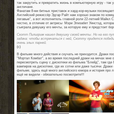
так закрутить и превратить жизнь в компьютерную игру - так
англичане.
Фанатам 8-ми битных приставок и хард-кор-музыки посвящаетс
Английский режиссёр Эдгар Райт нам хорошо знаком по комед
легавые", а вот исполнитель главной роли 22-летний Майкл С
честно, в отличие от актрисы Мэри Элизабет Уинстэд, которая
съиграла девушку его мечты, за которую ему и предстоит бор
Скотт Пилигрим нашел девушку своей мечты. Но на его пу
задача: чтобы встречаться с ней, Скотту придется побед
очень злых парней.
(c)
В фильме много действия и скучать не приходится. Драки пос
"Мортал Комбат", а во время последней драки на мечах мне 
пересмотреть сцену с дискотеки из фильма "Блейд", там где
вампиров на дискотеке, где их сотни или даже тысячи. Драки 
фильме, здесь ещё много английского юмора и история про л
ещё не видели - обязательно посмотрите!!!