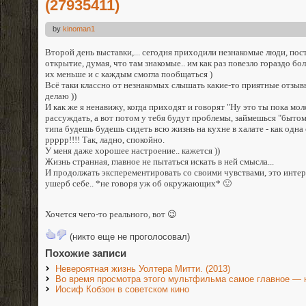
(27935411)
by
kinoman1
Второй день выставки,... сегодня приходили незнакомые люди, по
открытие, думая, что там знакомые.. им как раз повезло гораздо б
их меньше и с каждым смогла пообщаться )
Всё таки классно от незнакомых слышать какие-то приятные отзывы,
делаю ))
И как же я ненавижу, когда приходят и говорят "Ну это ты пока мо
рассуждать, а вот потом у тебя будут проблемы, займешься "бытом
типа будешь будешь сидеть всю жизнь на кухне в халате - как одна 
ррррр!!!! Так, ладно, спокойно.
У меня даже хорошее настроение.. кажется ))
Жизнь странная, главное не пытаться искать в ней смысла...
И продолжать эксперементировать со своими чувствами, это интерес
ушерб себе.. *не говоря уж об окружающих* 🙂
Хочется чего-то реального, вот 😉
(никто еще не проголосовал)
Похожие записи
Невероятная жизнь Уолтера Митти. (2013)
Во время просмотра этого мультфильма самое главное — н
Иосиф Кобзон в советском кино