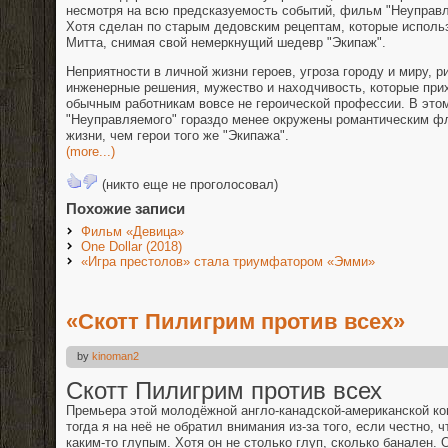
несмотря на всю предсказуемость событий, фильм "Неуправ
Хотя сделан по старым дедовским рецептам, которые испол
Митта, снимая свой немеркнущий шедевр "Экипаж".
Неприятности в личной жизни героев, угроза городу и миру, 
инженерные решения, мужество и находчивость, которые пр
обычным работникам вовсе не героической профессии. В этом
"Неуправляемого" гораздо менее окружены романтическим ф
жизни, чем герои того же "Экипажа".
(more...)
(никто еще не проголосовал)
Похожие записи
Фильм «Девица»
One Dollar (2018)
«Игра престолов» стала триумфатором «Эмми»
«Скотт Пилигрим против всех»
by
kinoman2
Скотт Пилигрим против всех
Премьера этой молодёжной англо-канадской-американской ко
тогда я на неё не обратил внимания из-за того, если честно, 
каким-то глупым. Хотя он не столько глуп, сколько банален. 