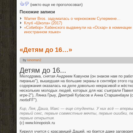
(никто еще не проголосовал)
Похожие записи
Warner Bros. задумалась о чернокожем Супермене…
Клуб «Школа» (2017)
«Собибор» Хабенского выдвинули на «Оскар» в номинации
иностранном языке»
«Детям до 16…»
by
kinoman2
Детям до 16...
Мелодрама, снятая Андреем Кавуном (он знаком нам по работ
пиранью"), вышедшая на большие экраны в сентябре этого год
содержания оказалась на деле довольно некрасивой и жёстк
нескольких молодых людей, которых для нас съиграли Павел 
игре-2"), Лянка Грыу, Дмитрий Кубасов и Анна Старшенбаум (
любоFF").
Кир, Лея, Даша, Макс — еще студенты. У них всё — впервы
первый секс, первые совместные мечты, первые ошибки, пе
первые открытия.
(c) www.kinopoisk.ru
Кирилл учится с красавицей Дашей, но боится даже заговорит