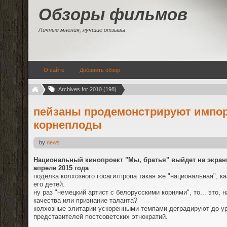
Обзоры фильмов
Личные мнения, лучшие отзывы
О сайте
Добавить обзор
Archives for 2010 (198)
пейзаны продемонстрируют импо
корнеплоды
by
news
Национальный кинопроект "Мы, братья" выйдет на экран
апреле 2015 года
.
поделка колхозного госагитпропа такая же "национальная", как
его детей.
ну раз "немецкий артист с белорусскими корнями", то... это, н
качества или признание таланта?
колхозные элитарии ускоренными темпами деградируют до у
представителей постсоветских этнократий.