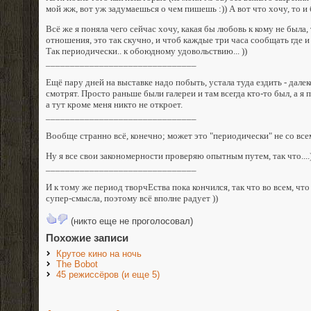
мой жж, вот уж задумаешься о чем пишешь :)) А вот что хочу, то и
Всё же я поняла чего сейчас хочу, какая бы любовь к кому не была,
отношения, это так скучно, и чтоб каждые три часа сообщать где и
Так периодически.. к обоюдному удовольствию... ))
_______________________________
Ещё пару дней на выставке надо побыть, устала туда ездить - далеко
смотрят. Просто раньше были галереи и там всегда кто-то был, а я 
а тут кроме меня никто не откроет.
_______________________________
Вообще странно всё, конечно; может это "периодически" не со все
Ну я все свои закономерности проверяю опытным путем, так что....)
_______________________________
И к тому же период творчЕства пока кончился, так что во всем, чт
супер-смысла, поэтому всё вполне радует ))
(никто еще не проголосовал)
Похожие записи
Крутое кино на ночь
The Bobot
45 режиссёров (и еще 5)