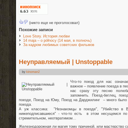
(никто еще не проголосовал)
Похожие записи
Love Story. История любви
14 maja – o północy (14 мая, в полночь)
За кадром любимых советских фильмов
Неуправляемый | Unstoppable
by
kinoman2
Что-то поезд для нас означае
важное – появление поезда в пе
нас сразу эту песню полюб
запомнить. Поезд-беглец, пое
поезде, Поезд на Юму, Поезд на Дарджилинг – много было
поезда.
А уж классика: "Незнакомцы в поезде", "Убийство в В
нижеподписавшиеся" - что-то есть в этом несущемся по
стремительном, неотвратимом…
Железнодорожная ли магия тому причиной, или мастерство сц