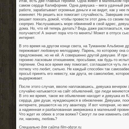
Итак, есть две главных героини. Одна живет в маленьком гор
самом сердце Калифорнии. Одна девушка – мега удачный рек
работе, зарабатывает огромные деньги и не видит, как у нее 
изменяет. Но решить все помогает случайность. Завершив оч
решает поехать домой, чтобы провести этот день со своим п
сюрприз. Наслушавшись море обвинений в свой адрес, девуш
дома. Но, что ей теперь делать? Ведь даже расплакаться, как
получается! А значит пора что-то менять! Может в отпуск сь
интернет.
В это время на другом конце света, на Туманном Альбионе др
переживает любовную мелодраму. Парень, по которому она со
предложение, но не ей. А совершенно другой девушке. И при
героиню ласковым отношением, просьбами, как будь-то испыт
терпение. Она все время ему помогает, соглашается чуть ли 
потмоу что любит, сильно. Не каждый способен так самозабв
просьб принять его невесту, как друга, ее самолюбие, которое
выдерживает.
После этого случая, вволю наплакавшись, девушка вечером з
случайно натыкается на сайт объявлений, где люди меняются
В это же время, такое же объявление находит и девушка из 
сердца, две души, нуждающиеся в обновлении. Девушки, по
интернете, решаются на эту авантюру. И вот чопорная, но ми
а надменная и разбалованная американка в маленький прови
Что ждет их обеих в этом вояже? Смогут ли они изменить себ
ли, наконец, любовь?
Специально для сайта film-obzor.ru.