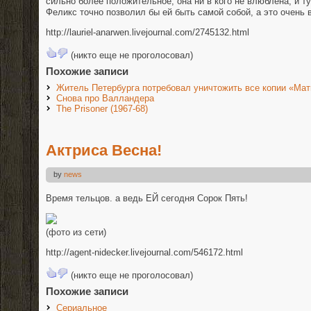
сильно более положительное, она ни в кого не влюблена, и ту
Феликс точно позволил бы ей быть самой собой, а это очень
http://lauriel-anarwen.livejournal.com/2745132.html
(никто еще не проголосовал)
Похожие записи
Житель Петербурга потребовал уничтожить все копии «Мат
Снова про Валландера
The Prisoner (1967-68)
Актриса Весна!
by
news
Время тельцов. а ведь ЕЙ сегодня Сорок Пять!
(фото из сети)
http://agent-nidecker.livejournal.com/546172.html
(никто еще не проголосовал)
Похожие записи
Сериальное