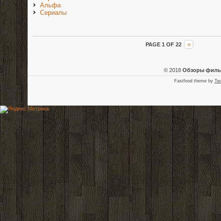
Альфа
Сериалы
PAGE 1 OF 22
»
© 2018
Обзоры фил
Fastfood theme by
Tw