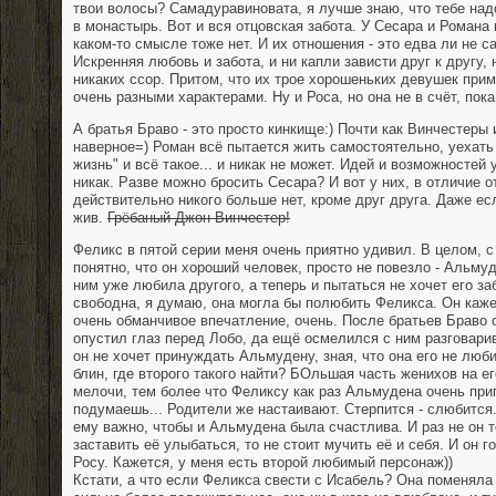
твои волосы? Самадуравиновата, я лучше знаю, что тебе над
в монастырь. Вот и вся отцовская забота. У Сесара и Романа не
каком-то смысле тоже нет. И их отношения - это едва ли не с
Искренняя любовь и забота, и ни капли зависти друг к другу,
никаких ссор. Притом, что их трое хорошеньких девушек прим
очень разными характерами. Ну и Роса, но она не в счёт, по
А братья Браво - это просто кинкище:) Почти как Винчестеры и
наверное=) Роман всё пытается жить самостоятельно, уехать
жизнь" и всё такое... и никак не может. Идей и возможностей 
никак. Разве можно бросить Сесара? И вот у них, в отличие о
действительно никого больше нет, кроме друг друга. Даже ес
жив.
Грёбаный Джон Винчестер!
Феликс в пятой серии меня очень приятно удивил. В целом, 
понятно, что он хороший человек, просто не повезло - Альму
ним уже любила другого, а теперь и пытаться не хочет его з
свободна, я думаю, она могла бы полюбить Феликса. Он каже
очень обманчивое впечатление, очень. После братьев Браво 
опустил глаз перед Лобо, да ещё осмелился с ним разговарив
он не хочет принуждать Альмудену, зная, что она его не люби
блин, где второго такого найти? БОльшая часть женихов на ег
мелочи, тем более что Феликсу как раз Альмудена очень при
подумаешь... Родители же настаивают. Стерпится - слюбится.
ему важно, чтобы и Альмудена была счастлива. И раз не он т
заставить её улыбаться, то не стоит мучить её и себя. И он 
Росу. Кажется, у меня есть второй любимый персонаж))
Кстати, а что если Феликса свести с Исабель? Она поменяла