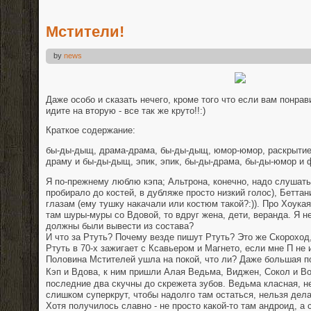
Мстители!
by
news
Даже особо и сказать нечего, кроме того что если вам понра
идите на вторую - все так же круто!!:)
Краткое содержание:
бы-ды-дыщ, драма-драма, бы-ды-дыщ, юмор-юмор, раскрытие
драму и бы-ды-дыщ, эпик, эпик, бы-ды-драма, бы-ды-юмор и 
Я по-прежнему люблю кэпа; Альтрона, конечно, надо слушать
пробирало до костей, в дубляже просто низкий голос), Беттан
глазам (ему тушку накачали или костюм такой?:)). Про Хоукая
там шуры-муры со Вдовой, то вдруг жена, дети, веранда. Я не 
должны были вывести из состава?
И что за Ртуть? Почему везде пишут Ртуть? Это же Скороход
Ртуть в 70-х зажигает с Ксавьером и Магнето, если мне П не 
Половина Мстителей ушла на покой, что ли? Даже большая по
Кэп и Вдова, к ним пришли Алая Ведьма
, Виджен,
Сокол и Во
последние два скучны до скрежета зубов. Ведьма класная, не
слишком суперкрут, чтобы надолго там остаться, нельзя де
Хотя получилось славно - не просто какой-то там андроид, 