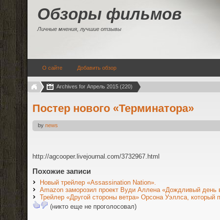
Обзоры фильмов
Личные мнения, лучшие отзывы
О сайте
Добавить обзор
Archives for Апрель 2015 (220)
Постер нового «Терминатора»
by
news
http://agcooper.livejournal.com/3732967.html
Похожие записи
Новый трейлер «Assassination Nation».
Amazon заморозил проект Вуди Аллена «Дождливый день 
Трейлер «Другой стороны ветра» Орсона Уэллса, который по
(никто еще не проголосовал)