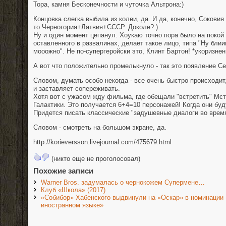
Тора, камня Бесконечности и чуточка Альтрона:)
Концовка слегка выбила из колеи, да. И да, конечно, Соковия -
то Черногория+Латвия+СССР. Доколе?:)
Ну и один момент цепанул. Хоукаю точно пора было на покой -
оставленного в развалинах, делает такое лицо, типа "Ну блии
мооожно". Не по-супергеройски это, Клинт Бартон! *укоризнен
А вот что положительно промелькнуло - так это появление Се
Словом, думать особо некогда - все очень быстро происходит,
и заставляет сопереживать.
Хотя вот с ужасом жду фильма, где обещали "встретить" Мс
Галактики. Это получается 6+4=10 персонажей! Когда они буд
Придется писать классические "задушевные диалоги во время
Словом - смотреть на большом экране, да.
http://korieversson.livejournal.com/475679.html
(никто еще не проголосовал)
Похожие записи
Warner Bros. задумалась о чернокожем Супермене…
Клуб «Школа» (2017)
«Собибор» Хабенского выдвинули на «Оскар» в номинации
иностранном языке»