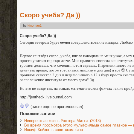
Скоро учеба? Да ))
by
kinoman1
Скоро учеба? Да ))
Сегодня вечером будет
смена
совершенствование имиджа. Люблю я
Первое сентября скоро, учеба, школа наводила на меня ужас, а мгу 
просто учиться гораздо легче. Мне нравится система в институтах.
трогает, делаешь, что хочешь, потом сдаешь.. И времени много не 
день (так проще, потом готовиться максимум дня два) и всё 🙂 Супе
прошлом семестре 2 дня в неделю начало в 12 я буду просто счастл
расположение института от моего дома!! )))
Но это не везде так, на всяких математических фак-тах так не пройде
http://jenthedx.livejournal.com
(никто еще не проголосовал)
Похожие записи
Невероятная жизнь Уолтера Митти. (2013)
Во время просмотра этого мультфильма самое главное — н
Иосиф Кобзон в советском кино