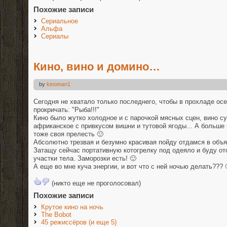
Похожие записи
Сериальное
Альфа
Сериалы
Кино, вино и домино…
by
kinoman1
Сегодня не хватало только последнего, чтобы в прохладе ос
прокричать: "Рыба!!!"
Кино было жутко холодное и с парочкой мясных сцен, вино с
африканское с привкусом вишни и тутовой ягоды... А больше 
тоже своя прелесть 🙂
Абсолютно трезвая и безумно красивая пойду отдамся в объя
Затащу сейчас портативную котогрелку под одеяло и буду о
участки тела. Заморозки есть! 🙂
А еще во мне куча энергии, и вот что с ней ночью делать??? 
(никто еще не проголосовал)
Похожие записи
Крутое кино на ночь
The Bobot
45 режиссёров (и еще 5)