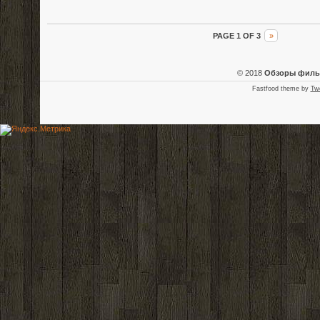
PAGE 1 OF 3
»
© 2018
Обзоры фил
Fastfood theme by
Tw