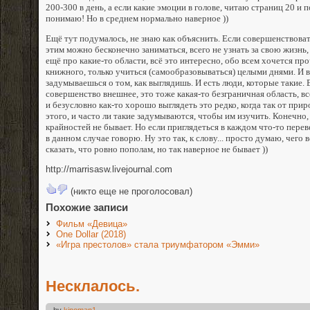
200-300 в день, а если какие эмоции в голове, читаю страниц 20 и п
понимаю! Но в среднем нормально наверное ))
Ещё тут подумалось, не знаю как объяснить. Если совершенствоват
этим можно бесконечно заниматься, всего не узнать за свою жизнь,
ещё про какие-то области, всё это интересно, обо всем хочется про
книжного, только учиться (самообразовываться) целыми днями. И 
задумываешься о том, как выглядишь. И есть люди, которые такие. 
совершенство внешнее, это тоже какая-то безграничная область, 
и безусловно как-то хорошо выглядеть это редко, когда так от прир
этого, и часто ли такие задумываются, чтобы им изучить. Конечно
крайностей не бывает. Но если приглядеться в каждом что-то пере
в данном случае говорю. Ну это так, к слову... просто думаю, чего 
сказать, что ровно пополам, но так наверное не бывает ))
http://marrisasw.livejournal.com
(никто еще не проголосовал)
Похожие записи
Фильм «Девица»
One Dollar (2018)
«Игра престолов» стала триумфатором «Эмми»
Несклалось.
by
kinoman1