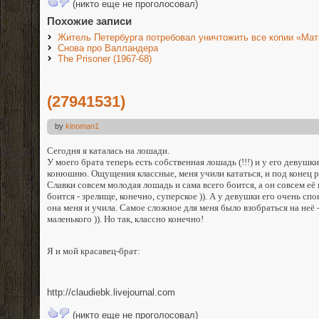
(никто еще не проголосовал)
Похожие записи
Житель Петербурга потребовал уничтожить все копии «Мат
Снова про Валландера
The Prisoner (1967-68)
(27941531)
by
kinoman1
Сегодня я каталась на лошади.
У моего брата теперь есть собственная лошадь (!!!) и у его девушки
конюшню. Ощущения классные, меня учили кататься, и под конец 
Славки совсем молодая лошадь и сама всего боится, а он совсем её
боится - зрелище, конечно, суперское )). А у девушки его очень спо
она меня и учила. Самое сложное для меня было взобраться на неё 
маленького )). Но так, классно конечно!
Я и мой красавец-брат:
http://claudiebk.livejournal.com
(никто еще не проголосовал)