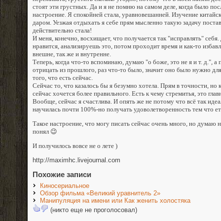
стоят эти грустных. Да и я не помню на самом деле, когда было по
настроение. Я спокойней стала, уравновешанней. Изучение китай
даром. Уезжая отдыхать я себе прям мысленно такую задачу постави
действительно стала!
И меня, конечно, восхищает, что получается так "исправлять" себя.
нравится, анализируешь это, потом проходит время и как-то избавл
внешне, так же и внутренне.
Теперь, когда что-то вспоминаю, думаю "о боже, это не я и т. д.", 
отрицать из прошлого, раз что-то было, значит оно было нужно для
того, что есть сейчас.
Сейчас то, что казалось бы я безумно хотела. Прям в точности, но 
сейчас хочется более правильного. Есть к чему стремитья, это глав
Вообще, сейчас я счастлива. И опять же не потому что всё так идеа
научилась почти 100%-но получать удоволетворенность тем что еть
Такое настроение, что могу писать сейчас очень много, но думаю н
понял 😉
И получилось вовсе не о лете )
http://maximhc.livejournal.com
Похожие записи
Киносериальное
Обзор фильма «Великий уравнитель 2»
Манипуляция на имени или Как женить холостяка
(никто еще не проголосовал)