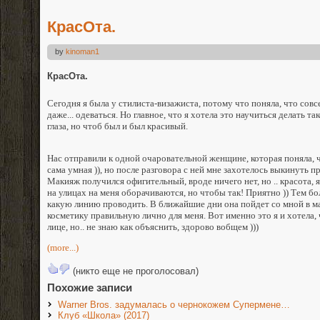
КрасОта.
by
kinoman1
КрасОта.
Сегодня я была у стилиста-визажиста, потому что поняла, что совс
даже... одеваться. Но главное, что я хотела это научиться делать та
глаза, но чтоб был и был красивый.
Нас отправили к одной очаровательной женщине, которая поняла, 
сама умная )), но после разговора с ней мне захотелось выкинуть про
Макияж получился офигительный, вроде ничего нет, но .. красота, 
на улицах на меня оборачиваются, но чтобы так! Приятно )) Тем бо
какую линию проводить. В ближайшие дни она пойдет со мной в ма
косметику правильную лично для меня. Вот именно это я и хотела,
лице, но.. не знаю как объяснить, здорово вобщем )))
(more...)
(никто еще не проголосовал)
Похожие записи
Warner Bros. задумалась о чернокожем Супермене…
Клуб «Школа» (2017)