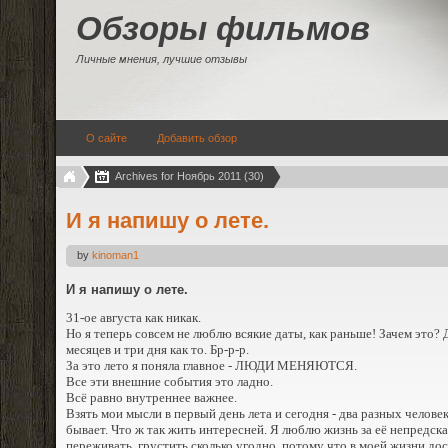
Обзоры фильмов
Личные мнения, лучшие отзывы
О сайте
Добавить обзор
Archives for Ноябрь 2011 (30)
И я напишу о лете.
by
kinoman1
И я напишу о лете.
31-ое августа как никак.
Но я теперь совсем не люблю всякие даты, как раньше! Зачем это? Д
месяцев и три дня как то. Бр-р-р.
За это лето я поняла главное - ЛЮДИ МЕНЯЮТСЯ.
Все эти внешние события это ладно.
Всё равно внутреннее важнее.
Взять мои мысли в первый день лета и сегодня - два разных человека
бывает. Что ж так жить интересней. Я люблю жизнь за её непредска
переживать, грустить сколько угодно, потому что в моей жизни д