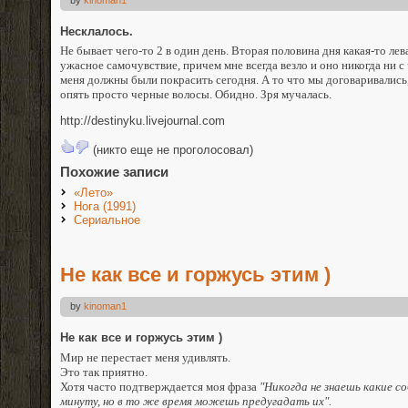
Несклалось.
Не бывает чего-то 2 в один день. Вторая половина дня какая-то лев
ужасное самочувствие, причем мне всегда везло и оно никогда ни с 
меня должны были покрасить сегодня. А то что мы договаривались, 
опять просто черные волосы. Обидно. Зря мучалась.
http://destinyku.livejournal.com
(никто еще не проголосовал)
Похожие записи
«Лето»
Нога (1991)
Сериальное
Не как все и горжусь этим )
by
kinoman1
Не как все и горжусь этим )
Мир не перестает меня удивлять.
Это так приятно.
Хотя часто подтверждается моя фраза
"Никогда не знаешь какие 
минуту, но в то же время можешь предугадать их".