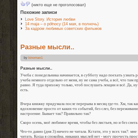
(никто еще не проголосовал)
Похожие записи
Love Story. История любви
14 maja – o północy (14 мая, в полночь)
За кадром любимых советских фильмов
Разные мысли..
by
kinoman1
Разные мысли..
Учеба с понедельника начинается, в субботу надо поехать узнать р
учеба немного отдельно от меня, ну не сама учеба, а всё, что там 
равно. Я туда прихожу только, чтоб послушать лекции и всё. Да, ну 
есть.
Вчера книжку придумала после перерыва в месяц где-то. Хм, так ка
вдохновение просто от каких-то событий, без слез, без переживани
настроение. Бывает так? Правильно так?
Скоро осень, моё любимое время, чтобы без листьев, но и без снега
Что-то давно (дня 3) ничего не читала. Кстати, это у всех так?: м
читать. Когда я спокойна, никаких мыслей нет - могу прочесть про