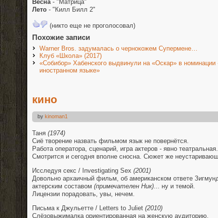
Весна
- "Матрица"
Лето
- "Килл Билл 2"
(никто еще не проголосовал)
Похожие записи
Warner Bros. задумалась о чернокожем Супермене…
Клуб «Школа» (2017)
«Собибор» Хабенского выдвинули на «Оскар» в номинации
иностранном языке»
кино
by
kinoman1
Таня
(1974)
Сиё творение назвать фильмом язык не повернётся.
Работа оператора, сценарий, игра актеров - явно театральная.
Смотрится и сегодня вполне сносна. Сюжет же неустаривающ
Исследуя секс / Investigating Sex
(2001)
Довольно архаичный фильм, об американском ответе Зигмунд
актерским составом
(примечателен Ник)
... ну и темой.
Лицензии порадовать, увы, нечем.
Письма к Джульетте / Letters to Juliet
(2010)
Слёзовыжималка ориентированная на женскую аудиторию.