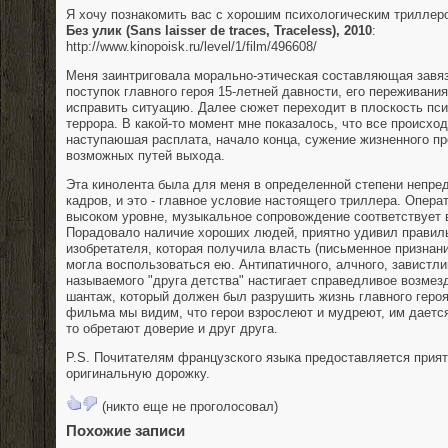
Я хочу познакомить вас с хорошим психологическим триллер
Без улик (Sans laisser de traces, Traceless), 2010
:
http://www.kinopoisk.ru/level/1/film/49
6608/
Меня заинтриговала морально-этическая составляющая завя
поступок главного героя 15-летней давности, его переживани
исправить ситуацию. Далее сюжет переходит в плоскость пси
террора. В какой-то момент мне показалось, что все происход
наступаюшая расплата, начало конца, сужение жизненного пр
возможных путей выхода.
Эта кинолента была для меня в определенной степени непре
кадров, и это - главное условие настоящего триллера. Опера
высоком уровне, музыкальное сопровождение соответствует 
Порадовало наличие хороших людей, приятно удивил правил
изобретателя, которая получила власть (письменное признан
могла воспользоваться ею. Антипатичного, алчного, завистли
называемого "друга детства" настигает справедливое возме
шантаж, который должен был разрушить жизнь главного героя
фильма мы видим, что герои взрослеют и мудреют, им дается
то обретают доверие и друг друга.
P.S. Почитателям французского языка предоставляется прия
оригинальную дорожку.
(никто еще не проголосовал)
Похожие записи