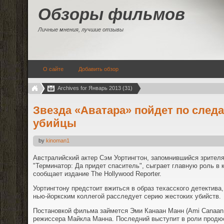
Обзоры фильмов
Личные мнения, лучшие отзывы
О сайте
Добавить обзор
Archives for Январь 2013 (31)
Звезда «Аватара» пойдет по след
убийцы
by
kinoman1
Австралийский актер Сэм Уортингтон, запомнившийся зрител
"Терминатор: Да придет спаситель", сыграет главную роль в к
сообщает издание The Hollywood Reporter.
Уортингтону предстоит вжиться в образ техасского детектива
нью-йоркским коллегой расследует серию жестоких убийств.
Постановкой фильма займется Эми Канаан Манн (Ami Canaan 
режиссера Майкла Манна. Последний выступит в роли продюс