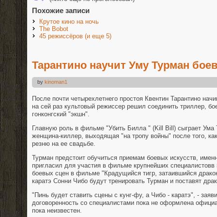
Похожие записи
Крутое кино на ночь
The Bobot
45 режиссёров (и еще 5)
Тарантино научит Уму Турман бое
by
kinoman1
После почти четырехлетнего простоя Квентин Тарантино начи
на сей раз культовый режиссер решил соединить триллер, бо
гонконгский "экшн".
Главную роль в фильме "Убить Билла " (Kill Bill) сыграет Ума
женщина-киллер, выходящая "на тропу войны" после того, ка
резню на ее свадьбе.
Турман предстоит обучиться приемам боевых искусств, именн
пригласил для участия в фильме крупнейших специалистовв 
боевых сцен в фильме "Крадущийся тигр, затаившийся драко
каратэ Сонни Чибо будут тренировать Турман и поставят дра
"Пинь будет ставить сцены с кунг-фу, а Чибо - каратэ", - зая
договоренность со специалистами пока не оформлена официа
пока неизвестен.