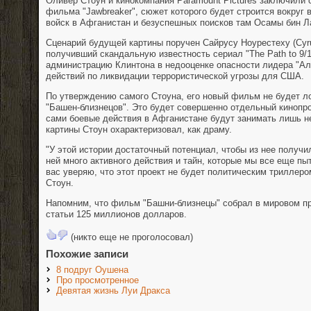
Оливер Стоун и кинокомпания Paramount Pictures заключили 
фильма "Jawbreaker", сюжет которого будет строится вокруг
войск в Афганистан и безуспешных поисков там Осамы бин Ла
Сценарий будущей картины поручен Сайрусу Ноурестеху (Cyru
получивший скандальную известность сериал "The Path to 9/
администрацию Клинтона в недооценке опасности лидера "Ал
действий по ликвидации террористической угрозы для США.
По утверждению самого Стоуна, его новый фильм не будет 
"Башен-близнецов". Это будет совершенно отдельный кинопрое
сами боевые действия в Афганистане будут занимать лишь н
картины Стоун охарактеризовал, как драму.
"У этой истории достаточный потенциал, чтобы из нее получ
ней много активного действия и тайн, которые мы все еще пы
вас уверяю, что этот проект не будет политическим триллеро
Стоун.
Напомним, что фильм "Башни-близнецы" собрал в мировом пр
статьи 125 миллионов долларов.
(никто еще не проголосовал)
Похожие записи
8 подруг Оушена
Про просмотренное
Девятая жизнь Луи Дракса