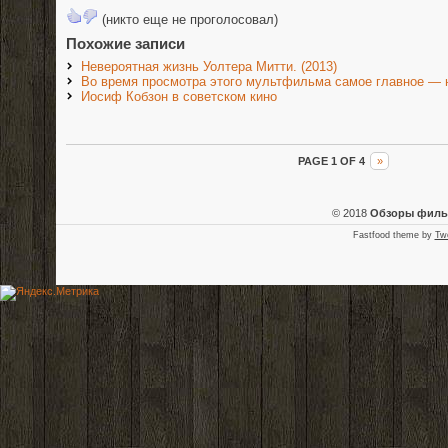
(никто еще не проголосовал)
Похожие записи
Невероятная жизнь Уолтера Митти. (2013)
Во время просмотра этого мультфильма самое главное — н
Иосиф Кобзон в советском кино
PAGE 1 OF 4
»
© 2018
Обзоры фил
Fastfood theme by
Tw