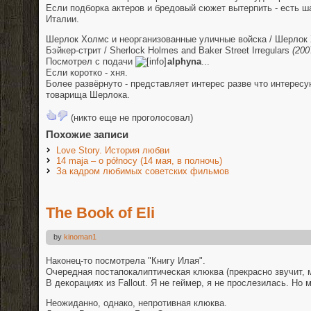
Если подборка актеров и бредовый сюжет вытерпить - есть 
Италии.
Шерлок Холмс и неорганизованные уличные войска / Шерлок
Бэйкер-стрит / Sherlock Holmes and Baker Street Irregulars
(200
Посмотрел с подачи
alphyna
...
Если коротко - хня.
Более развёрнуто - представляет интерес разве что интере
товарища Шерлока.
(никто еще не проголосовал)
Похожие записи
Love Story. История любви
14 maja – o północy (14 мая, в полночь)
За кадром любимых советских фильмов
The Book of Eli
by
kinoman1
Наконец-то посмотрела "Книгу Илая".
Очередная постапокалиптическая клюква (прекрасно звучит, м
В декорациях из Fallout. Я не геймер, я не прослезилась. Но м
Неожиданно, однако, непротивная клюква.