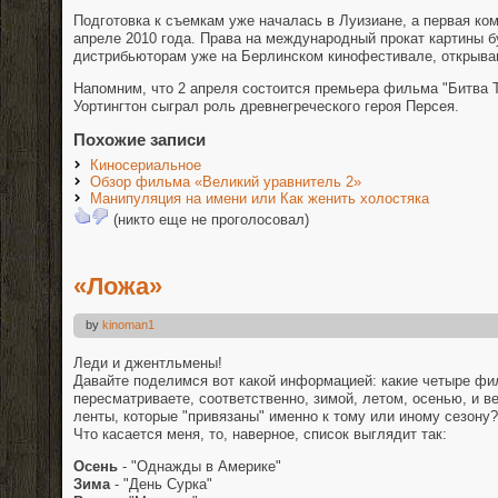
Подготовка к съемкам уже началась в Луизиане, а первая ком
апреле 2010 года. Права на международный прокат картины 
дистрибьюторам уже на Берлинском кинофестивале, открыв
Напомним, что 2 апреля состоится премьера фильма "Битва Т
Уортингтон сыграл роль древнегреческого героя Персея.
Похожие записи
Киносериальное
Обзор фильма «Великий уравнитель 2»
Манипуляция на имени или Как женить холостяка
(никто еще не проголосовал)
«Ложа»
by
kinoman1
Леди и джентльмены!
Давайте поделимся вот какой информацией: какие четыре фи
пересматриваете, соответственно, зимой, летом, осенью, и ве
ленты, которые "привязаны" именно к тому или иному сезону?
Что касается меня, то, наверное, список выглядит так:
Осень
- "Однажды в Америке"
Зима
- "День Сурка"