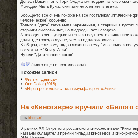
Дензел Вашингтон с Гэри Олдманом не дают клюкве окончате
Молодая Мила Кунис симпатично хлопает глазами.
Вообще-то все очень похоже на все постапокалиптические фи
человеческое" особенно.
Только в "дите" тетка была беременная, а старички в кустах 
старички симпатичные, но людоеды, вот незадача.
А так один хрен - дядька и тетька несут нечто священное к о
дали, где гораздо лучше, чем в недалеких близях.
В общем, если кому надо клюквы на тему "мы сначала все ум
посмотрите "Книгу Илая".
Ну или "Дитя человеческое".
(никто еще не проголосовал)
Похожие записи
Фильм «Девица»
One Dollar (2018)
«Игра престолов» стала триумфатором «Эмми»
На «Кинотавре» вручили «Белого 
by
kinoman1
В рамках XX Открытого российского кинофестиваля "Кинотавр
названы обладатели премии гильдии киноведов и кинокритико