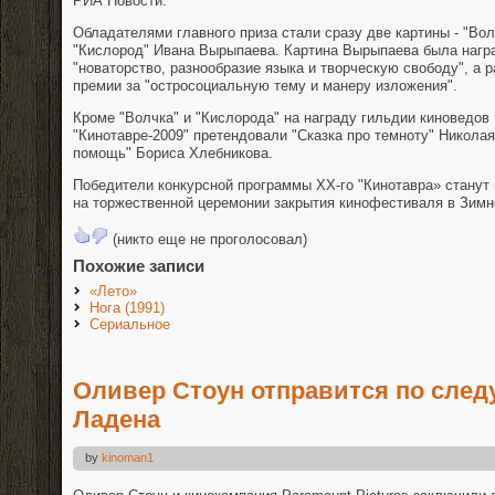
РИА Новости.
Обладателями главного приза стали сразу две картины - "Во
"Кислород" Ивана Вырыпаева. Картина Вырыпаева была нагр
"новаторство, разнообразие языка и творческую свободу", а 
премии за "остросоциальную тему и манеру изложения".
Кроме "Волчка" и "Кислорода" на награду гильдии киноведов 
"Кинотавре-2009" претендовали "Сказка про темноту" Никол
помощь" Бориса Хлебникова.
Победители конкурсной программы XX-го "Кинотавра» станут
на торжественной церемонии закрытия кинофестиваля в Зимн
(никто еще не проголосовал)
Похожие записи
«Лето»
Нога (1991)
Сериальное
Оливер Стоун отправится по след
Ладена
by
kinoman1