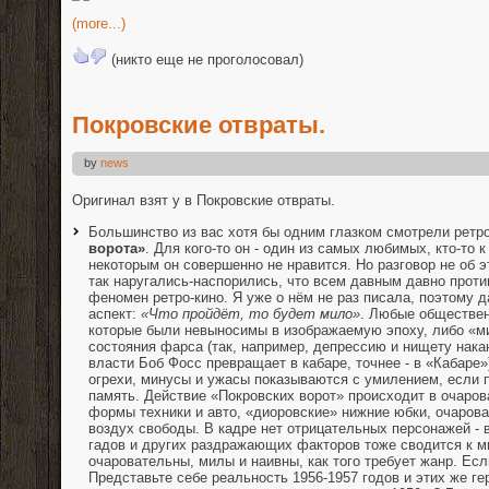
(more...)
(никто еще не проголосовал)
Покровские отвраты.
by
news
Оригинал взят у в Покровские отвраты.
Большинство из вас хотя бы одним глазком смотрели рет
ворота»
. Для кого-то он - один из самых любимых, кто-то 
некоторым он совершенно не нравится. Но разговор не об эт
так наругались-наспорились, что всем давным давно против
феномен ретро-кино. Я уже о нём не раз писала, поэтому 
аспект:
«Что пройдёт, то будет мило»
. Любые обществен
которые были невыносимы в изображаемую эпоху, либо «м
состояния фарса (так, например, депрессию и нищету нака
власти Боб Фосс превращает в кабаре, точнее - в «Кабаре»
огрехи, минусы и ужасы показываются с умилением, если 
память. Действие «Покровских ворот» происходит в очаров
формы техники и авто, «диоровские» нижние юбки, очаров
воздух свободы. В кадре нет отрицательных персонажей - 
гадов и других раздражающих факторов тоже сводится к м
очаровательны, милы и наивны, как того требует жанр. Есл
Представьте себе реальность 1956-1957 годов и этих же ге