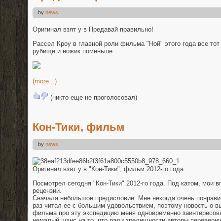
by
news
Оригинал взят у в Предавай правильно!
Рассел Кроу в главной роли фильма "Ной" этого года все тот
рубище и ножик поменьше
(more...)
(никто еще не проголосовал)
Кон-Тики, фильм
by
news
Оригинал взят у в "Кон-Тики", фильм 2012-го года.
Посмотрел сегодня "Кон-Тики" 2012-го года. Под катом, мои 
рецензии.
Сначала небольшое предисловие. Мне некогда очень понрави
раз читал ее с большим удовольствием, поэтому новость о 
фильма про эту экспедицию меня одновременно заинтересова
немалый шанс на то, что ради зрелищности авторы перевернут