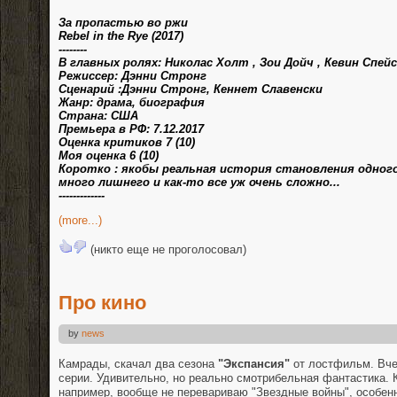
За пропастью во ржи
Rebel in the Rye (2017)
--------
В главных ролях: Николас Холт , Зои Дойч , Кевин Спей
Режиссер: Дэнни Стронг
Сценарий :Дэнни Стронг, Кеннет Славенски
Жанр: драма, биография
Страна: США
Премьера в РФ: 7.12.2017
Оценка критиков 7 (10)
Моя оценка 6 (10)
Коротко : якобы реальная история становления одного
много лишнего и как-то все уж очень сложно...
-------------
(more...)
(никто еще не проголосовал)
Про кино
by
news
Камрады, скачал два сезона
"Экспансия"
от лостфильм. Вче
серии. Удивительно, но реально смотрибельная фантастика. 
например, вообще не перевариваю "Звездные войны", особенн