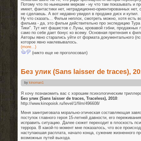
Потому что по нынешним меркам - ну что там показывать и п
имеет, фантастики нет, нетрадиционно-ориентированных нет,
не сделаешь. А вот недавно увидел в продаже диск и купил.
Ну что сказать... Фильм неплох, смотреть можно, хотя есть 
фильма - да, это фильм действительно про экспедицию Тура 
Тики". Тут нет фашистов с Луны, кровавой гэбни, продажных 
само по себе дает бонус ко всему. Основная претензия к фил
Авторы явно старались уйти от формата документального (пс
которое явно наклевывалось.
(more...)
(никто еще не проголосовал)
Без улик (Sans laisser de traces), 2
by
kinoman1
Я хочу познакомить вас с хорошим психологическим триллер
Без улик (Sans laisser de traces, Traceless), 2010
:
http://www.kinopoisk.ru/level/1/film/49
6608/
Меня заинтриговала морально-этическая составляющая завя
поступок главного героя 15-летней давности, его переживани
исправить ситуацию. Далее сюжет переходит в плоскость пси
террора. В какой-то момент мне показалось, что все происход
наступаюшая расплата, начало конца, сужение жизненного пр
возможных путей выхода.