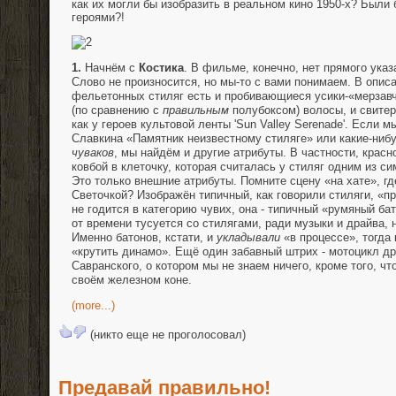
как их могли бы изобразить в реальном кино 1950-х? Были
героями?!
1.
Начнём с
Костика
. В фильме, конечно, нет прямого указа
Слово не произносится, но мы-то с вами понимаем. В описа
фельетонных стиляг есть и пробивающиеся усики-«мерзав
(по сравнению с
правильным
полубоксом) волосы, и свитер
как у героев культовой ленты 'Sun Valley Serenade'. Если 
Славкина «Памятник неизвестному стиляге» или какие-ни
чуваков
, мы найдём и другие атрибуты. В частности, крас
ковбой в клеточку, которая считалась у стиляг одним из с
Это только внешние атрибуты. Помните сцену «на хате», гд
Светочкой? Изображён типичный, как говорили стиляги, «пр
не годится в категорию чувих, она - типичный «румяный ба
от времени тусуется со стилягами, ради музыки и драйва, н
Именно батонов, кстати, и
укладывали
«в процессе», тогда
«крутить динамо». Ещё один забавный штрих - мотоцикл дру
Савранского, о котором мы не знаем ничего, кроме того, чт
своём железном коне.
(more...)
(никто еще не проголосовал)
Предавай правильно!