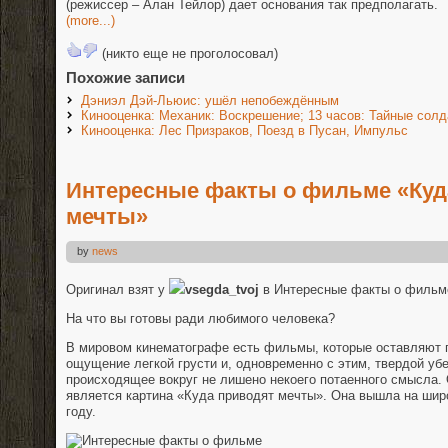
(режиссер – Алан Тейлор) дает основания так предполагать.
(more...)
(никто еще не проголосовал)
Похожие записи
Дэниэл Дэй-Льюис: ушёл непобеждённым
Кинооценка: Механик: Воскрешение; 13 часов: Тайные солд
Кинооценка: Лес Призраков, Поезд в Пусан, Импульс
Интересные факты о фильме «Куд
мечты»
by
news
Оригинал взят у
vsegda_tvoj
в Интересные факты о фильм
На что вы готовы ради любимого человека?
В мировом кинематографе есть фильмы, которые оставляют 
ощущение легкой грусти и, одновременно с этим, твердой убе
происходящее вокруг не лишено некоего потаенного смысла.
является картина «Куда приводят мечты». Она вышла на шир
году.