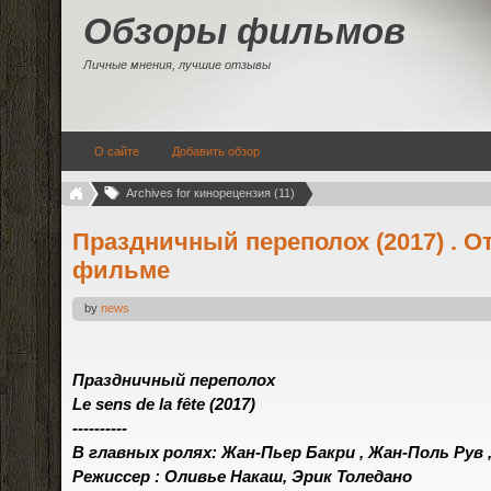
Обзоры фильмов
Личные мнения, лучшие отзывы
О сайте
Добавить обзор
Archives for кинорецензия (11)
Праздничный переполох (2017) . 
фильме
by
news
Праздничный переполох
Le sens de la fête (2017)
----------
В главных ролях: Жан-Пьер Бакри , Жан-Поль Рув
Режиссер : Оливье Накаш, Эрик Толедано