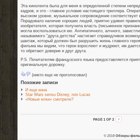
Эта кинолента была для меня в определенной степени непре
кадров, и это - главное условие настоящего триллера. Опера
высоком уровне, музыкальное сопровождение соответствует 
Порадовало наличие хороших людей, приятно удивил правил
изобретателя, которая получила власть (письменное признан
могла воспользоваться ею. Антипатичного, алчного, завистли
называемого "друга детства" настигает справедливое возме
шантаж, который должен был разрушить жизнь главного героя
фильма мы видим, что герои взрослеют и мудреют, им дается
то обретают доверие и друг друга.
P.S. Почитателям французского языка предоставляется прия
оригинальную дорожку.
(никто еще не проголосовал)
Похожие записи
И еще кина
Star Wars sensu Disney, non Lucas
«Новые елки» смотрели?
PAGE 1 OF 2
»
© 2018
Обзоры фил