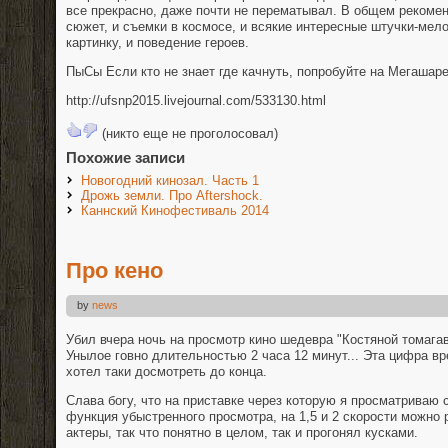
все прекрасно, даже почти не перематывал. В общем рекомен
сюжет, и съемки в космосе, и всякие интересные штучки-мел
картинку, и поведение героев.
ПыСы Если кто не знает где качнуть, попробуйте на Мегашаре
http://ufsnp2015.livejournal.com/533130.html
(никто еще не проголосовал)
Похожие записи
Новогодний кинозал. Часть 1
Дрожь земли. Про Aftershock.
Каннский Кинофестиваль 2014
Про кено
by
news
Убил вчера ночь на просмотр кино шедевра "Костяной томагав
Унылое говно длительностью 2 часа 12 минут... Эта цифра вре
хотел таки досмотреть до конца.
Слава богу, что на приставке через которую я просматриваю 
функция убыстренного просмотра, на 1,5 и 2 скорости можно р
актеры, так что понятно в целом, так и прогонял кусками.