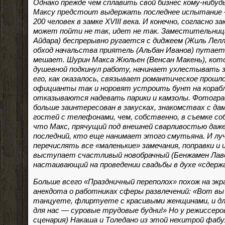
Однако прежде чем сплавить свой бизнес кому-нибудь
Максу предстоит выдержать последнее испытание 
200 человек в замке XVIII века. И конечно, согласно з
может пойти не так, идет не так. Заместительниц
Айдара) беспрерывно ругается с диджеем (Жиль Лел
обход начальства приятель (Альбан Иванов) путаетс
мешает. Шурин Макса Жюльен (Венсан Макень), кот
душевной подкинул работу, начинает ухлестывать з
его, как оказалось, связывает романтическое прош
официанты так и норовят устроить бунт на корабл
отказываются надевать парики и камзолы. Фотогра
больше заинтересован в закусках, знакомствах с да
гостей с телефонами, чем, собственно, в съемке с
что Макс, прячущий под внешней сварливостью даже
последний, кто еще нанимает этого смутьяна. И лу
перечислять все «маленькие» замечания, поправки и 
выступает счастливый новобрачный (Бенжамен Лаве
настаивающий на проведении свадьбы в духе «сдерж
Больше всего «Праздничный переполох» похож на эк
анекдота о работниках сферы развлечений: «Вот вы
танцуете, флиртуете с красивыми женщинами, и для
для нас — суровые трудовые будни!» Но у режиссеро
сценария) Накаша и Толедано из этой нехитрой фаб