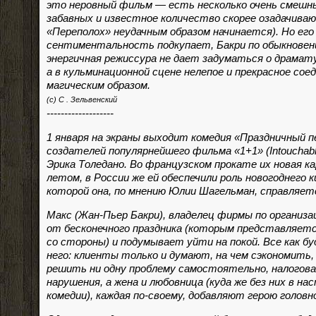
это неровный фильм — есть несколько очень смешн
забавных и известное количество скорее озадачивающ
«Переполох» неудачным образом начинается). Но его
сентиментальность подкупает, Бакри по обыкновен
энергичная режиссура не дает задуматься о драмату
а в кульминационной сцене нелепое и прекрасное со
магическим образом.
(с) С . Зельвенский
-------------------
1 января на экраны выходит комедия «Праздничный 
создателей популярнейшего фильма «1+1» (Intouchab
Эрика Толедано. Во французском прокате их новая 
летом, в России же ей обеспечили роль новогоднего к
которой она, по мнению Юлии Шагельман, справляет
Макс (Жан-Пьер Бакри), владелец фирмы по организ
от бесконечного праздника (которым представляетс
со стороны) и подумывает уйти на покой. Все как б
него: клиенты только и думают, на чем сэкономить,
решить ни одну проблему самостоятельно, налогов
нарушения, а жена и любовница (куда же без них в н
комедии), каждая по-своему, добавляют герою головно