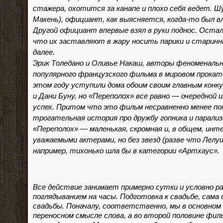
стажера, охотится за канапе и плохо себя ведет. Ш
Макень), официант, как выясняется, когда-то был в
Другой официант впервые взял в руки поднос. Оста
что их заставляют в жару носить парики и старин
далее.
Эрик Толедано и Оливье Накаш, авторы феноменальн
популярного французского фильма в мировом прокат
этом году уступили дома обоим своим главным кон
и Дани Буну, но «Переполох» все равно — очередной 
успех. Притом что это фильм несравненно менее поп
трогательная история про дружбу гопника и парализ
«Переполох» — маленькая, скромная и, в общем, инт
уважаемыми актерами, но без звезд (разве что Лелуш
например, тихонько шла бы в категории «Артхаус».
Все действие занимает примерно сутки и условно ра
поглядыванием на часы. Подготовка к свадьбе, сама 
свадьбы. Поначалу, соответственно, мы в основном 
переносном смысле слова, а во второй половине фи