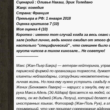
Сценарий : Оливье Накаш, Эрик Толедано
Жанр: комедия
Страна: Франция
Премьера в РФ: 1 января 2018
Оценка критиков 7 (10)
Моя оценка 4 (10)
Коротко : именно тот случай когда за весь сеанс 
зале (ходил лично, ведь много ожидал от этого 
настолько "специфический" , что смешнее было 
хруста чипсов в тихом кинозале... Не советую!
------------------
Макс (Жан-Пьер Бакри) — ветеран кейтеринга, упр
парижской фирмой по организации торжеств, думает
клиенты неблагодарны, сотрудники некомпетентны 
личная жизнь. Но пока ему нужно устроить свадьбу на
Жених (Бенжамен Лаверн) — нарцисс и зануда, ему вс
рука Макса Адель (Эй Айдара) бросается на людей, о
певец, он же диджей (Жиль Лелуш), который делает 
иностранных языках. Фотограф (Жан-Поль Рув), в г
понимающий, что уже проиграл соревнование айфон