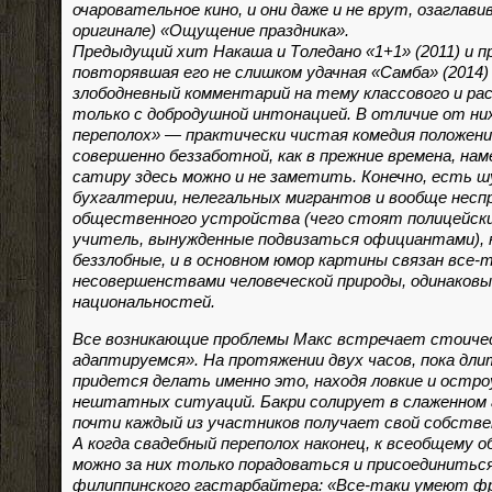
очаровательное кино, и они даже и не врут, озаглави
оригинале) «Ощущение праздника».
Предыдущий хит Накаша и Толедано «1+1» (2011) и 
повторявшая его не слишком удачная «Самба» (2014)
злободневный комментарий на тему классового и ра
только с добродушной интонацией. В отличие от ни
переполох» — практически чистая комедия положени
совершенно беззаботной, как в прежние времена, нам
сатиру здесь можно и не заметить. Конечно, есть 
бухгалтерии, нелегальных мигрантов и вообще нес
общественного устройства (чего стоят полицейск
учитель, вынужденные подвизаться официантами), н
беззлобные, и в основном юмор картины связан все-т
несовершенствами человеческой природы, одинаковым
национальностей.
Все возникающие проблемы Макс встречает стоиче
адаптируемся». На протяжении двух часов, пока дли
придется делать именно это, находя ловкие и остр
нештатных ситуаций. Бакри солирует в слаженном 
почти каждый из участников получает свой собств
А когда свадебный переполох наконец, к всеобщему 
можно за них только порадоваться и присоединиться
филиппинского гастарбайтера: «Все-таки умеют ф