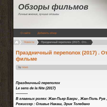
Обзоры фильмов
Личные мнения, лучшие отзывы
О сайте
Добавить обзор
Новости
Праздничный переполох (2017) . Отзывы о фильме
Праздничный переполох (2017) . 
фильме
by
news
Праздничный переполох
Le sens de la fête (2017)
----------
В главных ролях: Жан-Пьер Бакри , Жан-Поль Рув
Режиссер : Оливье Накаш, Эрик Толедано