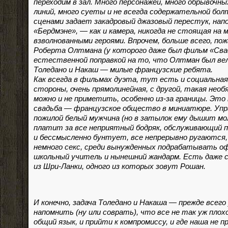
переходим в зал. Много персонажей, много обрывоч
линий, много суеты и не всегда содержательной бо
сценами задает закадровый джазовый перестук, на
«Бердмэне», — как и камера, никогда не стоящая на 
взволнованными героями. Впрочем, больше всего, пож
Роберта Олтмана (у которого даже был фильм «Сва
естественной поправкой на то, что Олтман был вел
Толедано и Накаш — милые французские ребята.
Как всегда в фильмах дуэта, тут есть и социальная
стороны, очень прямолинейная, с другой, такая необ
можно и не приметить, особенно из-за границы. Это
свадьба — французское общество в миниатюре. Уп
пожилой белый мужчина (но в затылок ему дышит мо
платит за все неприятный бодряк, обслуживающий п
и бессмысленно бунтует, все непрерывно ругаются, 
немного секс, среди вынужденных подрабатывать 
школьный учитель и нынешний жандарм. Есть даже
из Шри-Ланки, одного из которых зовут Рошан.
И конечно, задача Толедано и Накаша — прежде всег
напомнить (ну или соврать), что все не так уж плох
общий язык, и прийти к компромиссу, и где наша не п