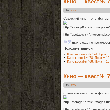
Кино — квест№ 76
by
news
Советский кино-, теле- фильм
http://storage8.static.itmages
http://apotapov777.livejournal.c
(никто еще не проголосо
Похожие записи
Кино — квест№ 494. Приз =
Кино-квест №478. Приз = 10
Кино-квест№ 468. Приз = 10
Кино — квест№ 75
by
news
Советский кино-, теле- фильм
http://storage7.static.itmages
http://apotapov777.livejournal.