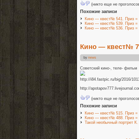
(никто еще не проголосо
Похожие записи
Кино — квест№ 541. Приз =
Кино — квест№ 539. Приз =
Кино — квест№ 536. Приз =
Кино — квест№ 79
by
news
Советский кино-, теле- фильм
http://i84.fastpic.ru/big/2016
http://apotapov777.livejournal.
(никто еще не проголосо
Похожие записи
Кино — квест№ 515. Приз =
Кино — квест№ 488. Приз =
Такой необычный портрет К