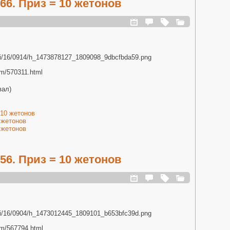
6. Приз = 10 жетонов
.ru/i/16/0914/h_1473878127_1809098_9dbcfbda59.png
om/570311.html
вал)
 10 жетонов
 жетонов
 жетонов
6. Приз = 10 жетонов
.ru/i/16/0904/h_1473012445_1809101_b653bfc39d.png
com/567794.html