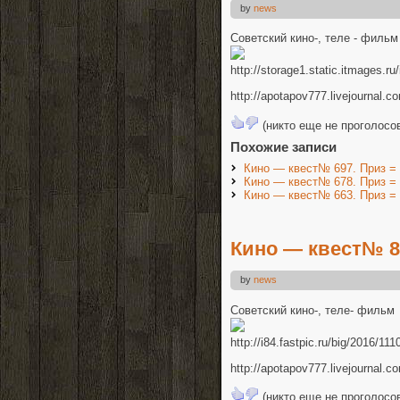
by
news
Советский кино-, теле - фильм
http://storage1.static.itmages.
http://apotapov777.livejournal.
(никто еще не проголосо
Похожие записи
Кино — квест№ 697. Приз =
Кино — квест№ 678. Приз =
Кино — квест№ 663. Приз =
Кино — квест№ 81
by
news
Советский кино-, теле- фильм
http://i84.fastpic.ru/big/2016
http://apotapov777.livejournal.
(никто еще не проголосо