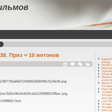
ильмов
8. Приз = 10 жетонов
Корресп
погоде
ПОЧИТА
Киносер
Опасная
Обзор ф
Манипул
холостя
1201/39/77b5a6b9714fd0652b683f8fc0129e39.png
Warner 
Суперм
Клуб «Ш
«Собибо
1201/ec/5d3c04fe3e4435cda31295995019fbec.png
«Оскар»
иностра
com/588662.html
Love St
14 maja 
За кадр
Кино-га