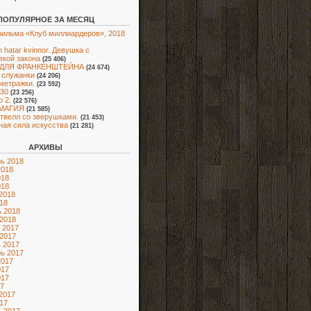
ПОПУЛЯРНОЕ ЗА МЕСЯЦ
ильма «Клуб миллиардеров», 2018
 hatar kvinnor. Девушка с
вкой закона
(25 406)
 ДЛЯ ФРАНКЕНШТЕЙНА
(24 674)
 служанки
(24 206)
метражки.
(23 592)
30
(23 256)
о 2.
(22 576)
МАГИЯ
(21 585)
Э́твелл со зверушками.
(21 453)
ая сила искусства
(21 281)
АРХИВЫ
ь 2018
2018
018
018
2018
18
 2018
2018
 2017
2017
 2017
ь 2017
2017
017
017
7
2017
17