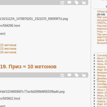
Обзор ф
(28 048)
Män som
ru/i/16/1112/h_1478976201_2321570_83f0f0ff7d.png
татуиро
ПЛОТЬ
com/584290.html
Рассказ
Коротко
Рону — 
вал)
Про кин
ФАНТО
Хе́йли 
Волшебн
 10 жетонов
 10 жетонов
 10 жетонов
Сентябр
Август 
Июль 2
Июнь 2
9. Приз = 10 жетонов
Апрель 
Март 20
Февраль
Январь 
Декабрь
Ноябрь 
Октябрь
Сентябр
Август 
/1110/dd/1524683687c77ac6d2689d95832f8add.png
Июль 2
Июнь 2
com/583922.html
Май 201
Апрель 
Март 20
вал)