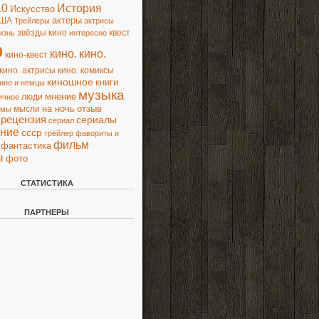
10
История
Искусство
актеры
ША
Трейлеры
актрисы
звёзды кино
квест
изнь
интересно
о
кино.
кино.
кино-квест
кино. актрисы
кино. комиксы
киношное
книги
ино и немцы
музыка
люди
мнение
ичное
на ночь
отзыв
мысли
ьмы
рецензия
сериалы
сериал
ние
ссср
трейлер
фавориты и
фильм
фантастика
ы
фото
СТАТИСТИКА
ПАРТНЕРЫ