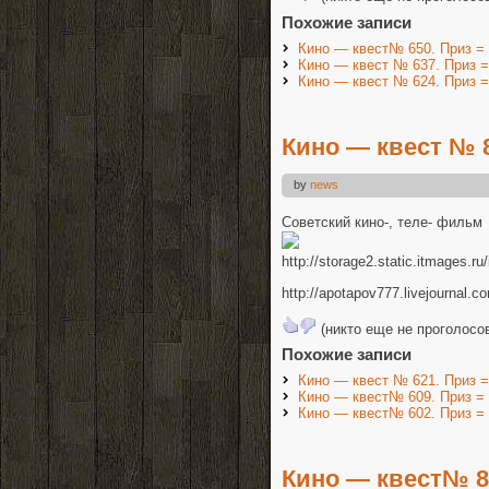
Похожие записи
Кино — квест№ 650. Приз =
Кино — квест № 637. Приз =
Кино — квест № 624. Приз =
Кино — квест № 8
by
news
Советский кино-, теле- фильм
http://storage2.static.itmages.
http://apotapov777.livejournal.
(никто еще не проголосо
Похожие записи
Кино — квест № 621. Приз =
Кино — квест№ 609. Приз =
Кино — квест№ 602. Приз =
Кино — квест№ 80