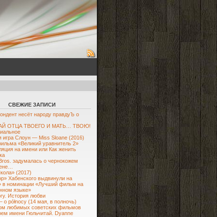
СВЕЖИЕ ЗАПИСИ
ондент несёт народу правдуЪ о
Й ОТЦА ТВОЕГО И МАТЬ… ТВОЮ!
иальное
 игра Слоун — Miss Sloane (2016)
ильма «Великий уравнитель 2»
яция на имени или Как женить
ка
Bros. задумалась о чернокожем
ене…
кола» (2017)
р» Хабенского выдвинули на
 в номинации «Лучший фильм на
нном языке»
ory. История любви
– o północy (14 мая, в полночь)
ом любимых советских фильмов
рем имени Гюльчитай. Dyanne