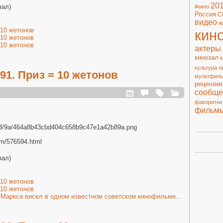
20
вал)
#кино
Россия
С
видео
ж
 10 жетонов
кин
 10 жетонов
 10 жетонов
актеры
кинозал
к
культура
л
1. Приз = 10 жетонов
мультфил
рецензии
сообще
фаворитки
фильм
/1013/9a/464a8b43cbd404c658b9c47e1a42b89a.png
com/576594.html
вал)
 10 жетонов
 10 жетонов
. Маркса висел в одном известном советском кинофильме…