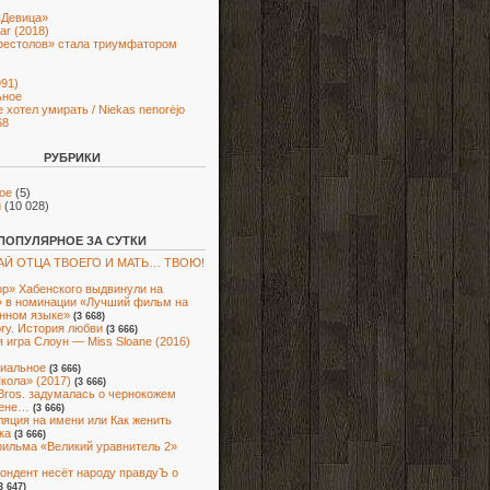
«Девица»
ar (2018)
рестолов» стала триумфатором
991)
ьное
е хотел умирать / Niekas nenorėjo
68
РУБРИКИ
ое
(5)
и
(10 028)
ПОПУЛЯРНОЕ ЗА СУТКИ
Й ОТЦА ТВОЕГО И МАТЬ… ТВОЮ!
р» Хабенского выдвинули на
 в номинации «Лучший фильм на
нном языке»
(3 668)
ory. История любви
(3 666)
 игра Слоун — Miss Sloane (2016)
иальное
(3 666)
кола» (2017)
(3 666)
Bros. задумалась о чернокожем
ене…
(3 666)
яция на имени или Как женить
ка
(3 666)
ильма «Великий уравнитель 2»
ондент несёт народу правдуЪ о
3 647)