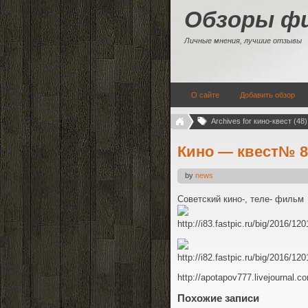
Обзоры ф
Личные мнения, лучшие отзывы
О сайте
Добавить обзор
Archives for кино-квест (48)
Кино — квест№ 83
by
news
Советский кино-, теле- фильм
http://i83.fastpic.ru/big/2016/
http://i82.fastpic.ru/big/2016/
http://apotapov777.livejournal.
Похожие записи