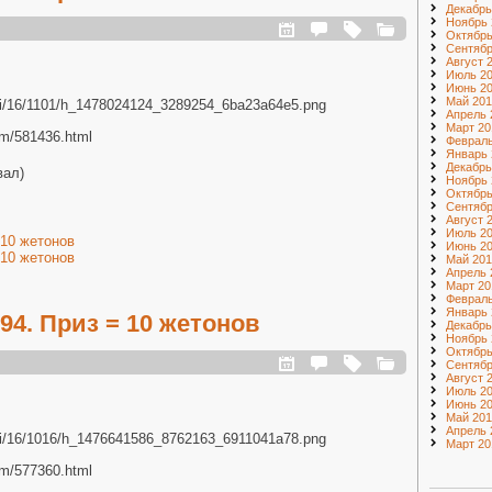
Декабрь
Ноябрь 
Октябрь
Сентябр
Август 
Июль 2
Июнь 2
Май 201
.ru/i/16/1101/h_1478024124_3289254_6ba23a64e5.png
Апрель 
Март 20
com/581436.html
Февраль
Январь 
Декабрь
вал)
Ноябрь 
Октябрь
Сентябр
Август 
Июль 2
 10 жетонов
Июнь 2
 10 жетонов
Май 201
Апрель 
Март 20
Февраль
Январь 
4. Приз = 10 жетонов
Декабрь
Ноябрь 
Октябрь
Сентябр
Август 
Июль 20
Июнь 20
Май 201
Апрель 
.ru/i/16/1016/h_1476641586_8762163_6911041a78.png
Март 20
com/577360.html