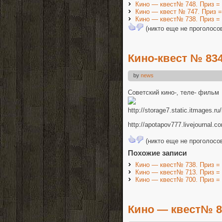
Кино — квест№ 748. Приз =
Кино — квест № 747. Приз =
Кино — квест№ 738. Приз =
(никто еще не проголосо
Кино-квест № 834
by
news
Советский кино-, теле- фильм
http://storage7.static.itmages
http://apotapov777.livejournal.
(никто еще не проголосо
Похожие записи
Кино — квест№ 738. Приз =
Кино — квест№ 713. Приз =
Кино — квест№ 700. Приз =
Кино — квест№ 82