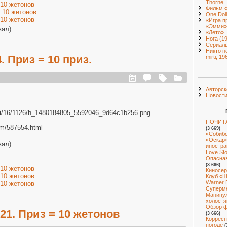
Thorne.
 10 жетонов
Фильм 
 10 жетонов
One Doll
 10 жетонов
«Игра п
«Эмми»
вал)
«Лето»
Нога (1
Сериал
Никто н
. Приз = 10 приз.
mirti, 19
Авторск
Новост
.ru/i/16/1126/h_1480184805_5592046_9d64c1b256.png
ПОЧИТА
com/587554.html
(3 669)
«Собибо
«Оскар»
вал)
иностра
Love St
Опасная
(3 666)
 10 жетонов
Киносер
 10 жетонов
Клуб «Ш
Warner 
 10 жетонов
Суперм
Манипул
холостя
Обзор ф
1. Приз = 10 жетонов
(3 666)
Корресп
погоде
(