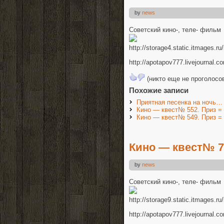
by
news
Советcкий кино-, теле- фильм
http://storage4.static.itmages
http://apotapov777.livejournal.
(никто еще не проголосо
Похожие записи
Приятная песенка на ночь…
Кино — квест№ 552. Приз =
Кино — квест№ 549. Приз =
Кино — квест№ 79
by
news
Советский кино-, теле- фильм
http://storage9.static.itmages
http://apotapov777.livejournal.