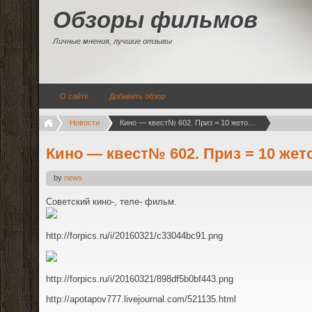
Обзоры фильмов
Личные мнения, лучшие отзывы
О сайте
Добавить обзор
Новости
Кино — квест№ 602. Приз = 10 жетонов
Кино — квест№ 602. Приз = 10 жет
by
news
Советский кино-, теле- фильм.
http://forpics.ru/i/20160321/c33044bc91.png
http://forpics.ru/i/20160321/898df5b0bf443.png
http://apotapov777.livejournal.com/521135.html