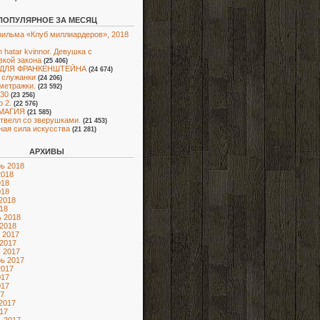
ПОПУЛЯРНОЕ ЗА МЕСЯЦ
ильма «Клуб миллиардеров», 2018
 hatar kvinnor. Девушка с
вкой закона
(25 406)
 ДЛЯ ФРАНКЕНШТЕЙНА
(24 674)
 служанки
(24 206)
метражки.
(23 592)
30
(23 256)
о 2.
(22 576)
МАГИЯ
(21 585)
Э́твелл со зверушками.
(21 453)
ая сила искусства
(21 281)
АРХИВЫ
ь 2018
2018
018
018
2018
18
 2018
2018
 2017
2017
 2017
ь 2017
2017
017
017
7
2017
17