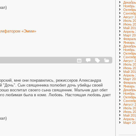
Декабрь
Ноябрь 
вал)
Октябрь
Сентябр
Август 
Июль 2
Июнь 2
Май 201
иумфатором «Эмми»
Апрель 
Март 20
Февраль
Январь 
Декабрь
Ноябрь 
Октябрь
Сентябр
Август 
Июль 2
Июнь 2
Май 201
Апрель 
Март 20
орский, мне они понравились, режиссеров Александра
Февраль
й "Дочь". Сын священника полюбил дочь убийцы своей
Январь 
орошо воспитал своего сына священник. Мальчик дал обет
Декабрь
Ноябрь 
 его любимая была в коме. Любовь. Настоящая любовь дает
Октябрь
Сентябр
Август 
Июль 20
Июнь 20
Май 201
вал)
Апрель 
Март 20