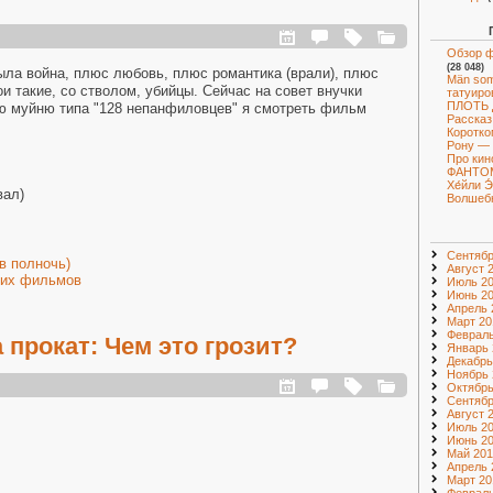
Обзор ф
(28 048)
ыла война, плюс любовь, плюс романтика (врали), плюс
Män som
и такие, со стволом, убийцы. Сейчас на совет внучки
татуиро
ПЛОТЬ
ю муйню типа "128 непанфиловцев" я смотреть фильм
Рассказ
Коротко
Рону — 
Про кин
ФАНТО
Хе́йли 
вал)
Волшебн
Сентябр
 в полночь)
Август 
ких фильмов
Июль 2
Июнь 2
Апрель 
Март 20
Февраль
прокат: Чем это грозит?
Январь 
Декабрь
Ноябрь 
Октябрь
Сентябр
Август 
Июль 2
Июнь 2
Май 201
Апрель 
Март 20