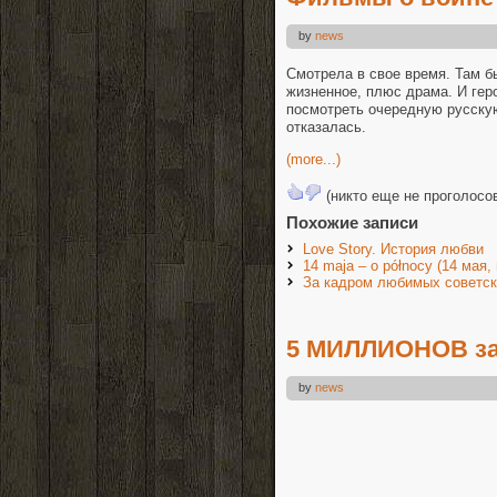
by
news
Смотрела в свое время. Там б
жизненное, плюс драма. И геро
посмотреть очередную русску
отказалась.
(more...)
(никто еще не проголосо
Похожие записи
Love Story. История любви
14 maja – o północy (14 мая,
За кадром любимых советс
5 МИЛЛИОНОВ за 
by
news