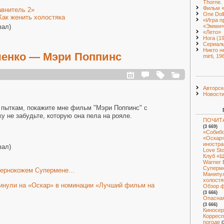
Thorne.
Фильм 
внитель 2»
One Doll
Как женить холостяка
«Игра п
«Эмми»
вал)
«Лето»
Нога (1
Сериал
Никто н
ченко — Мэри Поппинс
mirti, 19
Авторск
Новост
 пыткам, покажите мне фильм "Мэри Поппинс" с
у не забудьте, которую она пела на рояле.
ПОЧИТА
(3 669)
«Собибо
«Оскар»
иностра
вал)
Love St
Клуб «Ш
Warner 
Суперм
 чернокожем Супермене…
Манипул
холостя
инули на «Оскар» в номинации «Лучший фильм на
Обзор ф
(3 666)
Опасная
(3 666)
Киносер
Корресп
погоде
(