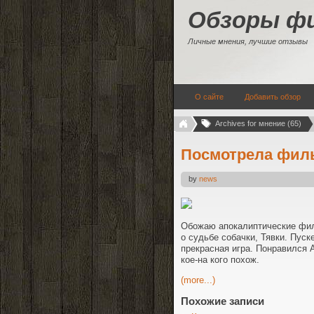
Обзоры ф
Личные мнения, лучшие отзывы
О сайте
Добавить обзор
Archives for мнение (65)
Посмотрела фил
by
news
Обожаю апокалиптические фил
о судьбе собачки, Тявки. Пуск
прекрасная игра. Понравился 
кое-на кого похож.
(more...)
Похожие записи