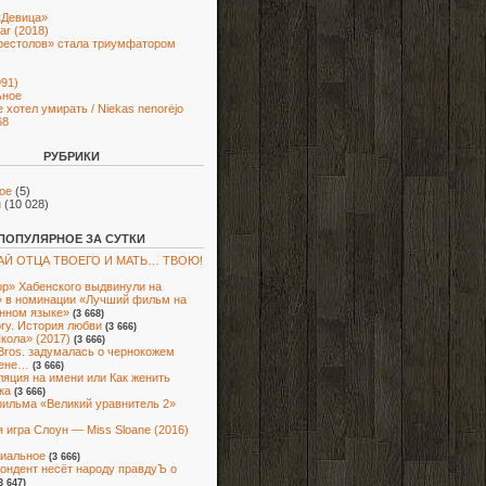
«Девица»
ar (2018)
рестолов» стала триумфатором
991)
ьное
е хотел умирать / Niekas nenorėjo
68
РУБРИКИ
ое
(5)
и
(10 028)
ПОПУЛЯРНОЕ ЗА СУТКИ
Й ОТЦА ТВОЕГО И МАТЬ… ТВОЮ!
р» Хабенского выдвинули на
 в номинации «Лучший фильм на
нном языке»
(3 668)
ory. История любви
(3 666)
кола» (2017)
(3 666)
Bros. задумалась о чернокожем
ене…
(3 666)
яция на имени или Как женить
ка
(3 666)
ильма «Великий уравнитель 2»
 игра Слоун — Miss Sloane (2016)
иальное
(3 666)
ондент несёт народу правдуЪ о
3 647)