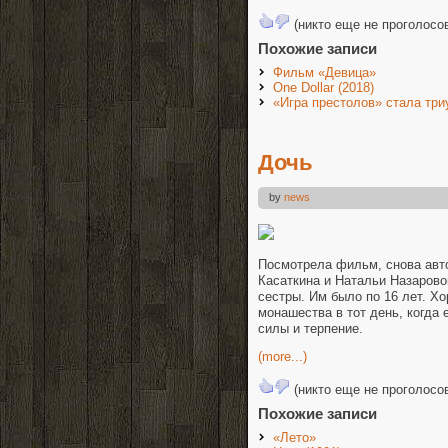
(никто еще не проголосо
Похожие записи
Фильм «Девица»
One Dollar (2018)
«Игра престолов» стала тр
Дочь
by
news
Посмотрела фильм, снова авт
Касаткина и Натальи Назарово
сестры. Им было по 16 лет. Х
монашества в тот день, когда
силы и терпение.
(more...)
(никто еще не проголосо
Похожие записи
«Лето»