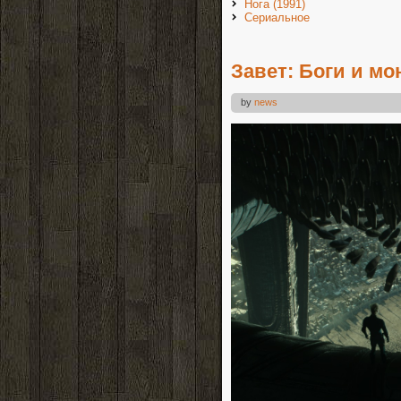
Нога (1991)
Сериальное
Завет: Боги и м
by
news