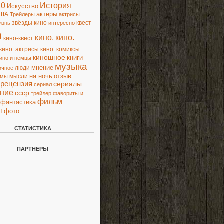
10
История
Искусство
актеры
ША
Трейлеры
актрисы
звёзды кино
квест
изнь
интересно
о
кино.
кино.
кино-квест
кино. актрисы
кино. комиксы
киношное
книги
ино и немцы
музыка
люди
мнение
ичное
на ночь
отзыв
мысли
ьмы
рецензия
сериалы
сериал
ние
ссср
трейлер
фавориты и
фильм
фантастика
ы
фото
СТАТИСТИКА
ПАРТНЕРЫ