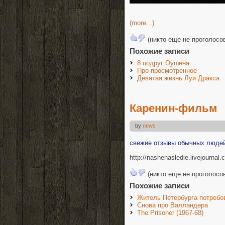
(more...)
(никто еще не проголосо
Похожие записи
8 подруг Оушена
Про просмотренное
Девятая жизнь Луи Дракса
Каренин-фильм
by
news
свежие отзывы обычных люде
http://nashenasledie.livejournal
(никто еще не проголосо
Похожие записи
Житель Петербурга потребо
Снова про Валландера
The Prisoner (1967-68)