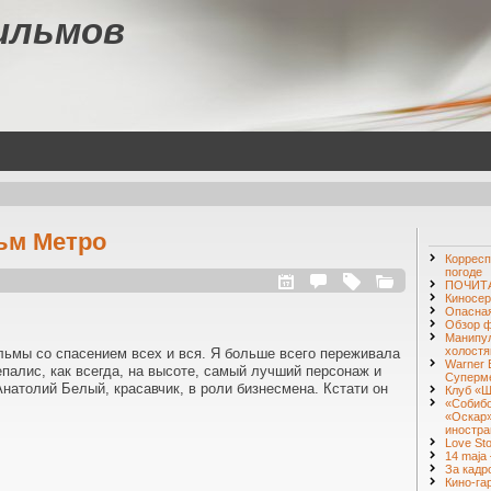
ильмов
ьм Метро
Корресп
погоде
ПОЧИТА
Киносер
Опасная
Обзор ф
Манипул
холостя
ьмы со спасением всех и вся. Я больше всего переживала
Warner 
епалис, как всегда, на высоте, самый лучший персонаж и
Суперм
Анатолий Белый, красавчик, в роли бизнесмена. Кстати он
Клуб «Ш
«Собибо
«Оскар»
иностра
Love St
14 maja 
За кадр
Кино-га