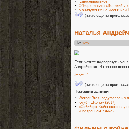
Киносериальное
Обзор фильма «Великий ура
Манипуляция на имени или 
(никто еще не проголосо
Наталья Андрей
by
news
Если хотите подвергнуть меня
Андрейченко. И главное песенк
(more...)
(никто еще не проголосо
Похожие записи
Warner Bros. задумалась о
Клуб «Школа» (2017)
«Собибор» Хабенского выдв
иностранном языке»
Фильмы о войне