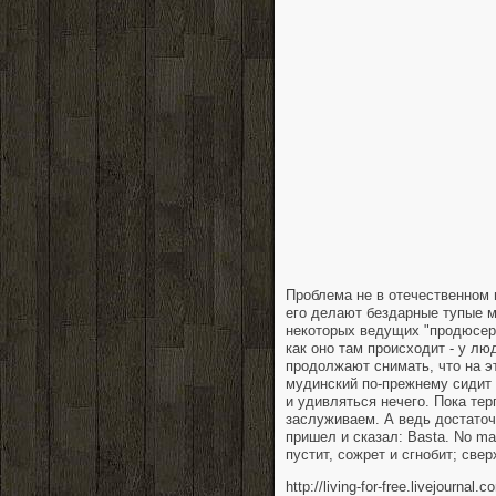
Проблема не в отечественном 
его делают бездарные тупые м
некоторых ведущих "продюсеро
как оно там происходит - у лю
продолжают снимать, что на э
мудинский по-прежнему сидит в
и удивляться нечего. Пока терп
заслуживаем. А ведь достаточ
пришел и сказал: Basta. No ma
пустит, сожрет и сгнобит; свер
http://living-for-free.livejournal