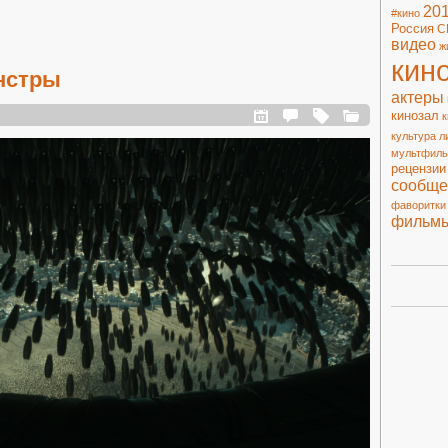
20
#кино
Россия
С
видео
ж
кин
онстры
актеры
кинозал
к
культура
л
мультфил
рецензии
сообще
фаворитки
фильм