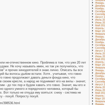
Февраль
Январь 
Декабрь
Ноябрь 
Октябрь
Сентябр
Август 
Июль 2
Июнь 2
Май 201
Апрель 
Март 20
Февраль
Январь 
Декабрь
Ноябрь 
Октябрь
Сентябр
Август 
Июль 2
Июнь 2
Май 201
Апрель 
или не-отечественном кино. Проблема в том, что уже 20 лет
Март 20
удаки. Не хочу называть имен, но так уж получилось, что
Февраль
в" и прочих кинодеятелей я знаю лично. Описать бы все
Январь 
Декабрь
дей бы волосы дыбом встали. Хотя.. учитывая, что говно
Ноябрь 
то говно продолжают давать деньги фонда кино, что
Октябрь
 своем кресле, а народ не поднимает его на вилы - значит,
Сентябр
Август 
им - до тех пор и будем хавать это говно. Значит, мы его и
Июль 2
но одного умного и порядочного человека, который бы
Июнь 2
s. Вот только не откуда ему взяться: снизу - система не
Май 201
Апрель 
ху - похуй. Попросту похуй.
Март 20
Февраль
.com/398536.html
Январь 