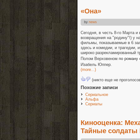
«Она»
by
news
Сегодня, в честь 8-го Марта и
возвращения на "родину"!) у н
фильмы, показываемые в 6 за
здесь и комедии, и трагедии,
широко разрекламированный тр
Полом Верховеном
по роману
Изабель Юппер.
(more...)
(никто еще не проголосо
Похожие записи
Сериальное
Альфа
Сериалы
Кинооценка: Меха
Тайные солдаты 