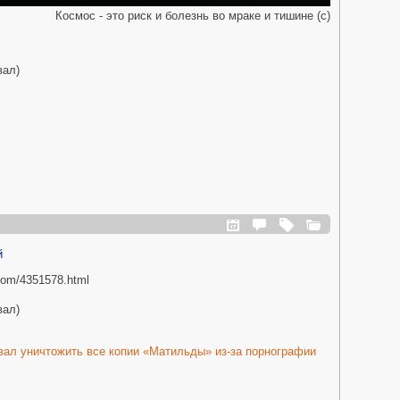
Космос - это риск и болезнь во мраке и тишине (с)
вал)
й
.com/4351578.html
вал)
вал уничтожить все копии «Матильды» из-за порнографии