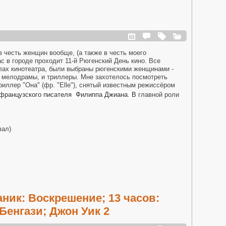
 в честь женщин вообще, (а также в честь моего
ас в городе проходит 11-й Рюгенский День кино. Все
лах кинотеатра, были выбраны рюгенскими женщинами -
 и мелодрамы, и триллеры. Мне захотелось посмотреть
иллер "Она" (фр. "Elle"), снятый известным режиссёром
 французского писателя Филиппа Джиана. В
главной роли
вал)
ник: Воскрешение; 13 часов:
Бенгази; Джон Уик 2