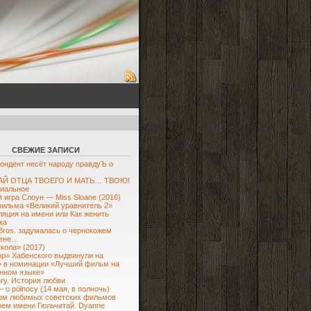
СВЕЖИЕ ЗАПИСИ
ондент несёт народу правдуЪ о
Й ОТЦА ТВОЕГО И МАТЬ… ТВОЮ!
иальное
 игра Слоун — Miss Sloane (2016)
ильма «Великий уравнитель 2»
яция на имени или Как женить
ка
Bros. задумалась о чернокожем
ене…
кола» (2017)
р» Хабенского выдвинули на
 в номинации «Лучший фильм на
нном языке»
ory. История любви
– o północy (14 мая, в полночь)
ом любимых советских фильмов
рем имени Гюльчитай. Dyanne