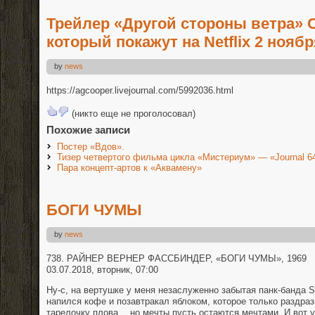
Трейлер «Другой стороны ветра» 
который покажут на Netflix 2 ноябр
by
news
https://agcooper.livejournal.com/5992036.html
(никто еще не проголосовал)
Похожие записи
Постер «Вдов».
Тизер четвертого фильма цикла «Мистериум» — «Journal 6
Пара концепт-артов к «Аквамену»
БОГИ ЧУМЫ
by
news
738. РАЙНЕР ВЕРНЕР ФАССБИНДЕР, «БОГИ ЧУМЫ», 1969
03.07.2018, вторник, 07:00
Ну-с, на вертушке у меня незаслуженно забытая панк-банда Stif
напился кофе и позавтракал яблоком, которое только раздраз
тарелочку плова… но мечты пусть остаются мечтами. И вот у