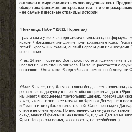
англичан в мире снимают немало недурных лент. Предл
обзор трех фильмов, интересных тем, что они раскрываю
- не самые известные страницы истории.
"Пленница. Побег" (2011, Норвегия)
Практически у всех скандинавских фильмов одна формула: м
краски + феминизм или другие политкорректные идеи. Решит
легкий, красочный фильм, снятый норвежцами или шведами. 
исключение.
Итак, 14 век, Норвегия. Все плохо: после эпидемии чумы в с
населения, и та сильно одичала. Никто не расстается с оружи
не спасает. Одна такая банда убивает семью юной девушки С
Убили бы и ее, но у Дагмар - главы банды - есть приемная доч
решает взять девушку в плен, чтобы ее приемная дочка Фригг
начинается форменный треугольник: Дагмар, потерявшая свои
хочет, чтобы та звала ее мамой, но Фригг от Дагмар не в вост
и Фригг в итоге убегает вместе с ней. Сигне ненавидит Дагмар
сперва не очень нужна. Но постепенно Сигне удается замочи
скандинавский феминизм на марше :)), и, убив Дагмар на зак
Фригг. Теперь они семья, хорошо хоть, не лесбийская :).