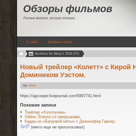
Обзоры фильмов
Личные мнения, лучшие отзывы
О сайте
Добавить обзор
Archives for Август 2018 (97)
Новый трейлер «Колетт» с Кирой 
Домиником Уэстом.
by
news
https://agcooper.livejournal.com/5997741.html
Похожие записи
Трейлер «Хэллоуина».
Хе́йли Э́твелл со зверушками.
Кадры из «Багровой мяты» с Дженнифер Гарнер.
(никто еще не проголосовал)