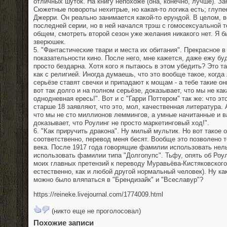
отличных шуток. На книгу непохоже (она, конечно, лучше). За
Сюжетные повороты нехитрые, но какая-то логика есть; глупе
Джерри. Он реально занимается какой-то ерундой. В целом, 
последней серии, но в ней начался трэш с гомосексуальной те
общем, смотреть второй сезон уже желания никакого нет. Я б
зверюшек.
5. "Фантастические твари и места их обитания". Прекрасное в
показательности кино. После него, мне кажется, даже ежу бу
просто бездарна. Хотя кого я пытаюсь в этом убедить? Это т
как с религией. Иногда думаешь, что это вообще такое, когда
серьёзе ставят свечки и припадают к мощам - а тебе такие он
вот так долго и на полном серьёзе, доказывает, что мы не ка
однодневная ересь!". Вот и с "Гарри Поттером" так же: что э
старше 18 заявляют, что это, мол, качественная литература. А
что мы не сто миллионов леммингов, а умные начитанные и в
доказывает, что Роулинг не просто маркетинговый ход!".
6. "Как приручить дракона". Ну милый мультик. Но вот такое 
соответственно, перевод меня бесят. Вообще это позволено 
века. После 1917 года говорящие фамилии использовать нель
использовать фамилии типа "Долгопупс". Тьфу, опять об Роули
моих главных претензий к переводу Муравьёва-Кистяковского 
естественно, как и любой другой нормальный человек). Ну ка
можно было вляпаться в "Брендизайк" и "Всеславур"?
https://reineke.livejournal.com/1774009.html
(никто еще не проголосовал)
Похожие записи