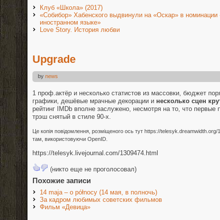
Клуб «Школа» (2017)
«Собибор» Хабенского выдвинули на «Оскар» в номинации
иностранном языке»
Love Story. История любви
Upgrade
by
news
1 проф.актёр и несколько статистов из массовки, бюджет пор
графики, дешёвые мрачные декорации и
несколько сцен кру
рейтинг IMDb вполне заслужено, несмотря на то, что первые
трэш снятый в стиле 90-х.
Це копія повідомлення, розміщеного ось тут https://telesyk.dreamwidth.or
там, використовуючи OpenID.
https://telesyk.livejournal.com/1309474.html
(никто еще не проголосовал)
Похожие записи
14 maja – o północy (14 мая, в полночь)
За кадром любимых советских фильмов
Фильм «Девица»