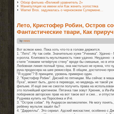
Обзор фильма «Великий уравнитель 2»
Манипуляция на имени или Как женить холостяка
Warner Bros. задумалась о чернокожем Супермене…
Лето, Кристофер Робин, Остров со
Фантастические твари, Как прируч
by
news
Вот всякое кино. Пока хоть что-то в голове держится.
1. "Лето". Ну так себе. Значительно хуже "Ученика". Удачно -
н-ролла. Клиповость-мультяшность тоже удачно. Неудачно - в
стиле "ломаем четвёртую стену" вроде бы смешные, но в ито
Любовная линия полный трэш, она настолько не нужна, что чу
рука продюсера на шее режиссёра. В общем, достаточно прох
"Я худею"? В принципе, уровень примерно один.
2. "Кристофер Робин". Дисней по пятницам. Мы сейчас в маш
Пуха", может быть, дело в переводе, но медведь не такой уж
фильме. И ещё они не смогли получить права на использова
это полнейший кретинизм. Пятачка там зовут Хрюник, а Иа-Иа
поборников авторских прав на вот такое вот и сже... и отпусти
Руднева купить на Поросёнка и И-ё.
3. "Остров собак". Ну Андерсон великолепен. Не могу понять,
ребёнку мультик зашёл бы?
4. "Дарреллы". Это сериал. Адский мискастинг, особенно с 