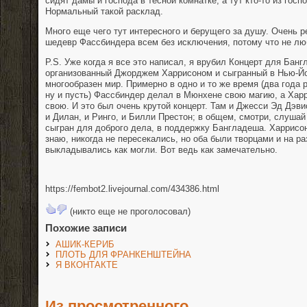
сидят дамы и господа в тесной комнатке, а тут кто-то из госпо
Нормальный такой расклад.
Много еще чего тут интересного и берущего за душу. Очень 
шедевр Фассбиндера всем без исключения, потому что не л
P.S. Уже когда я все это написал, я врубил Концерт для Банг
организованный Джорджем Харрисоном и сыгранный в Нью-Йор
многообразен мир. Примерно в одно и то же время (два года р
ну и пусть) Фассбиндер делал в Мюнхене свою магию, а Хар
свою. И это был очень крутой концерт. Там и Джесси Эд Дэви
и Дилан, и Ринго, и Билли Престон; в общем, смотри, слушай
сыгран для доброго дела, в поддержку Бангладеша. Харрисон
знаю, никогда не пересекались, но оба были творцами и на 
выкладывались как могли. Вот ведь как замечательно.
https://fembot2.livejournal.com/434386.html
(никто еще не проголосовал)
Похожие записи
АШИК-КЕРИБ
ПЛОТЬ ДЛЯ ФРАНКЕНШТЕЙНА
Я ВКОНТАКТЕ
Из просмотренного.