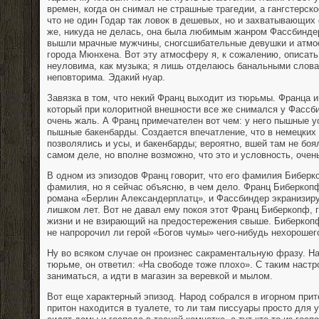
времен, когда он снимал не страшные трагедии, а гангстерско
что не один Годар так ловок в дешевых, но и захватывающих
же, никуда не делась, она была любимым жанром Фассбиндер
вышли мрачные мужчины, сногсшибательные девушки и атмо
города Мюнхена. Вот эту атмосферу я, к сожалению, описать 
неуловима, как музыка; я лишь отделаюсь банальными словам
неповторима. Эдакий нуар.
Завязка в том, что некий Франц выходит из тюрьмы. Франца иг
который при колоритной внешности все же снимался у Фассб
очень жаль. А Франц примечателен вот чем: у него пышные ус
пышные бакенбарды. Создается впечатление, что в немецких
позволялись и усы, и бакенбарды; вероятно, вшей там не боя
самом деле, но вполне возможно, что это и условность, очен
В одном из эпизодов Франц говорит, что его фамилия Биберко
фамилия, но я сейчас объясню, в чем дело. Франц Биберкопф
романа «Берлин Александерплатц», и Фассбиндер экранизируе
лишком лет. Вот не давал ему покоя этот Франц Биберкопф, 
жизни и не взирающий на предостережения свыше. Биберкопф 
не напророчил ли герой «Богов чумы» чего-нибудь нехорошег
Ну во всяком случае он произнес сакраментальную фразу. На
тюрьме, он ответил: «На свободе тоже плохо». С таким наст
заниматься, а идти в магазин за веревкой и мылом.
Вот еще характерный эпизод. Народ собрался в игорном прит
притон находится в туалете, то ли там писсуары просто для 