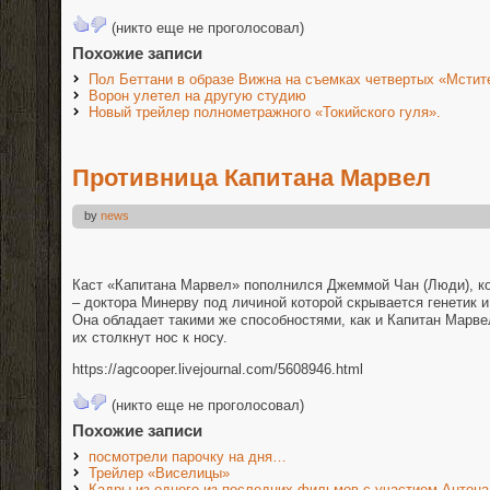
(никто еще не проголосовал)
Похожие записи
Пол Беттани в образе Вижна на съемках четвертых «Мстит
Ворон улетел на другую студию
Новый трейлер полнометражного «Токийского гуля».
Противница Капитана Марвел
by
news
Каст «Капитана Марвел» пополнился Джеммой Чан (Люди), ко
– доктора Минерву под личиной которой скрывается генетик 
Она обладает такими же способностями, как и Капитан Марве
их столкнут нос к носу.
https://agcooper.livejournal.com/5608946.html
(никто еще не проголосовал)
Похожие записи
посмотрели парочку на дня…
Трейлер «Виселицы»
Кадры из одного из последних фильмов с участием Антон