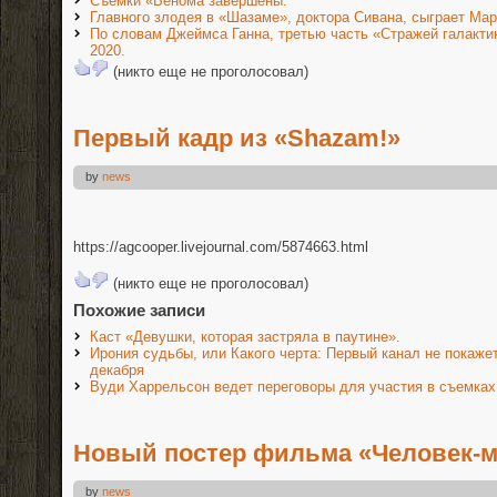
Съемки «Венома завершены.
Главного злодея в «Шазаме», доктора Сивана, сыграет Мар
По словам Джеймса Ганна, третью часть «Стражей галактик
2020.
(никто еще не проголосовал)
Первый кадр из «Shazam!»
by
news
https://agcooper.livejournal.com/5874663.html
(никто еще не проголосовал)
Похожие записи
Каст «Девушки, которая застряла в паутине».
Ирония судьбы, или Какого черта: Первый канал не покаж
декабря
Вуди Харрельсон ведет переговоры для участия в съемках
Новый постер фильма «Человек-му
by
news