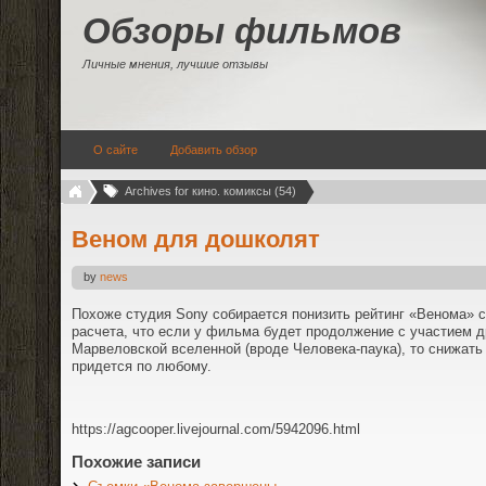
Обзоры фильмов
Личные мнения, лучшие отзывы
О сайте
Добавить обзор
Archives for кино. комиксы (54)
Веном для дошколят
by
news
Похоже студия Sony собирается понизить рейтинг «Венома» с
расчета, что если у фильма будет продолжение с участием 
Марвеловской вселенной (вроде Человека-паука), то снижать 
придется по любому.
https://agcooper.livejournal.com/5942096.html
Похожие записи