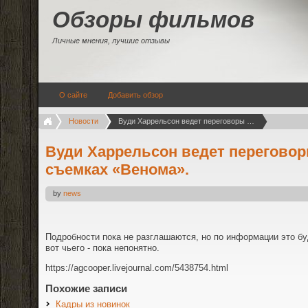
Обзоры фильмов
Личные мнения, лучшие отзывы
О сайте
Добавить обзор
Новости
Вуди Харрельсон ведет переговоры для участия в съемках «Венома».
Вуди Харрельсон ведет переговор
съемках «Венома».
by
news
Подробности пока не разглашаются, но по информации это бу
вот чьего - пока непонятно.
https://agcooper.livejournal.com/5438754.html
Похожие записи
Кадры из новинок