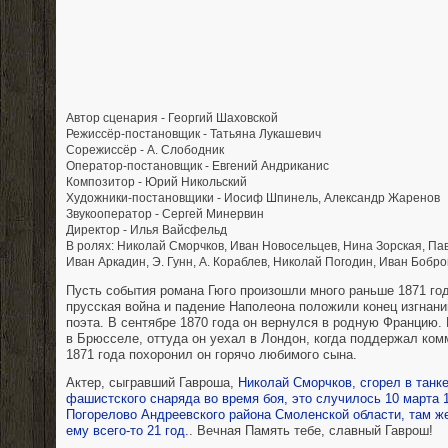
Автор сценария - Георгий Шаховской
Режиссёр-постановщик - Татьяна Лукашевич
Сорежиссёр - А. Слободник
Оператор-постановщик - Евгений Андриканис
Композитор - Юрий Никольский
Художники-постановщики - Иосиф Шпинель, Александр Жаренов
Звукооператор - Сергей Минервин
Директор - Илья Вайсфельд
В ролях: Николай Сморчков, Иван Новосельцев, Нина Зорская, Пав
Иван Аркадин, Э. Гунн, А. Кораблев, Николай Погодин, Иван Бобро
Пусть события романа Гюго произошли много раньше 1871 год
прусская война и падение Наполеона положили конец изгнани
поэта. В сентябре 1870 года он вернулся в родную Францию
в Брюсселе, оттуда он уехал в Лондон, когда поддержал ком
1871 года похоронил он горячо любимого сына.
Актер, сыгравший Гавроша,
Николай Сморчков, сгорел в танке
фашистского снаряда во время боя, это случилось 10 марта 
Погорелово Андреевского района Смоленской области, там же
ему всего-то 21 год.
. Вечная Память тебе, славный Гаврош!