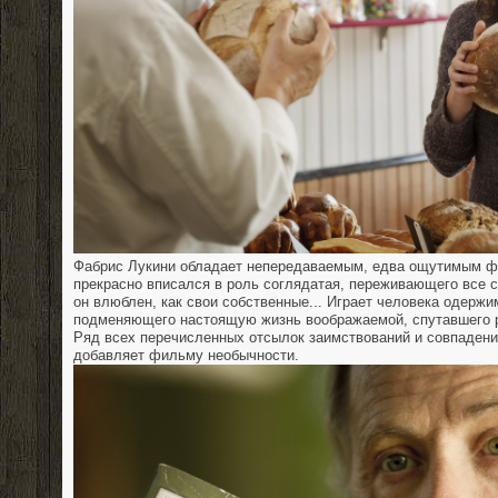
Фабрис Лукини обладает непередаваемым, едва ощутимым ф
прекрасно вписался в роль соглядатая, переживающего все 
он влюблен, как свои собственные... Играет человека одержи
подменяющего настоящую жизнь воображаемой, спутавшего 
Ряд всех перечисленных отсылок заимствований и совпаден
добавляет фильму необычности.