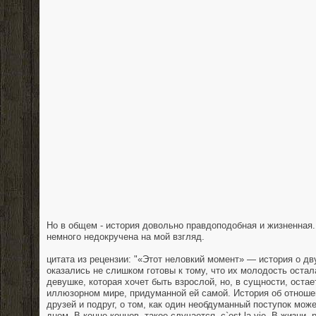
Но в общем - история довольно правдоподобная и жизненная.
немного недокручена на мой взгляд.
цитата из рецензии: "«Этот неловкий момент» — история о д
оказались не слишком готовы к тому, что их молодость остал
девушке, которая хочет быть взрослой, но, в сущности, остае
иллюзорном мире, придуманной ей самой. История об отноше
друзей и подруг, о том, как один необдуманный поступок мож
дном. В конце концов, такое случается, с`est la vie. В жизни,