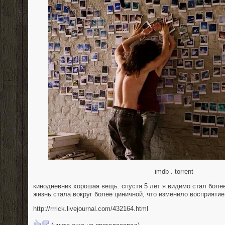
imdb . torrent
кинодневник хорошая вещь. спустя 5 лет я видимо стал боле
жизнь стала вокруг более циничной, что изменило восприятие о
http://rrrick.livejournal.com/432164.html