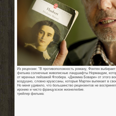
Из рецензии: "В противоположность роману, Фонтен выбирает
фильма солнечные живописные ландшафты Нормандии, кото
от мрачных пейзажей Флобера. «Джемма Бовари» от этого во
воздушно, словно круассаны, которые Мартен выпекает в сво
Но меня удивило, что большинство рецензентов не восприня
иронию и чисто французское жизнелюбие.
трейлер фильма: