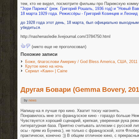
тем, кто не видел, посмотрите фильмы про Парижскую комму
"Зори Парижа" (реж. Григорий Рошаль, 1936 год) и "Новый Ва
18 марта 1929 года. Режиссёры - Григорий Козинцев и Леонид
до 1928 года этот день, 18 марта, был официально выходным
убедиться
.
http://nashenasledie.livejournal.com/3784750.html
(никто еще не проголосовал)
Похожие записи
Боже, благослови Америку / God Bless America, США, 2011
Крутое кино на ночь
Сериал «Каин» | Caine
Другая Бовари (Gemma Bovery, 201
by
news
Напишу-ка я лучше про кино. Хватит тоску нагонять.
Понравилось мне это французское кино - гораздо больше Неж
Чувствуется хороший сценарий, крепкая, уверенная рука реж
литературная база. Приятно считывать аллюзии с русской ли
осы - прям из Бунина:), не только с французской, хотя Флоб
практически, конечно :)) В общем отличное кино, с прекрасн