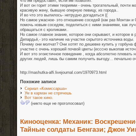
что им предоставят, если им позволят.
И вот он горит этими теориями - очень трогательный, почти 
красивую жену, бывшую оперную певицу, из города..
И во что это вылилось- нетрудно догадаться ((
Но самое ужасное- это отношение соседей (как раз Монтан и 
помочь новым соседям, поделиться с ними знаниями, как лу
обращаться с кроликами..
Но самое главное знание, которое они скрывают, и которое в 
Депардьё,- это наличие на участке скрытого источника воды.
Почему они молчат? Они хотят по дешевке купить у горбуна
участке с очень хорошей почвой цветы (есссно выкопав источ
И вот это эгоистичное поведение , когда абсолютно плевать н
других людей, лишь бы самим получить выгоду... печально оч
http://mashutka-alfi.livejournal.com/1970973.html
Похожие записи
Сериал «Комиссарша»
Ум в карман не спрячешь
Вот такое кино.
(никто еще не проголосовал)
Кинооценка: Механик: Воскрешение
Тайные солдаты Бенгази; Джон Уи