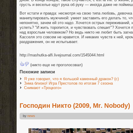
грусть и веселье идут рука об руку — иногда даже не поймешь
Вот кстати и правда: несмотря на свою типа любовь, девочка
манипулировать мужчиной: умеет заставить его делать то, чт
непонятно, зачем ей это надо. Хочется острых переживаний, 
успеть? "И жить торопится, и чувствовать спешит"? Хочется 
над взрослым человеком? Но ведь никто не любит быть загна
Касселя это совсем не нравится. И никаких чувств к ней, кро
раздражения, он не испытывает.
http://mashutka-alfi.livejournal.com/1545044.html
(никто еще не проголосовал)
Похожие записи
Я уже говорил, что я большой каменный дракон? (с)
Зима близко! Игра Престолов по итогам 7 сезона
Снимают «Троцкого»
Господин Никто (2009, Mr. Nobody)
by
news