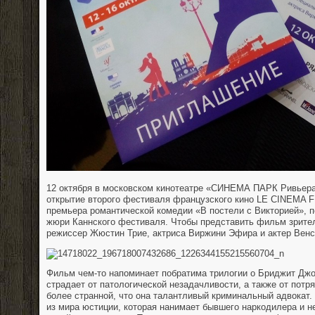
12 октября в московском кинотеатре «СИНЕМА ПАРК Ривьера
открытие второго фестиваля французского кино LE CINEMA 
премьера романтической комедии «В постели с Викторией», п
жюри Каннского фестиваля. Чтобы представить фильм зрите
режиссер Жюстин Трие, актриса Виржини Эфира и актер Венс
Фильм чем-то напоминает побратима трилогии о Бриджит Джо
страдает от патологической незадачливости, а также от пот
более странной, что она талантливый криминальный адвокат.
из мира юстиции, которая нанимает бывшего наркодилера и 