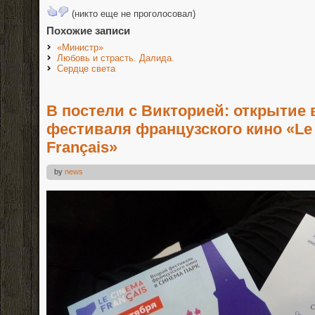
(никто еще не проголосовал)
Похожие записи
«Министр»
Любовь и страсть. Далида.
Сердце света
В постели с Викторией: открытие 
фестиваля французского кино «Le
Français»
by
news