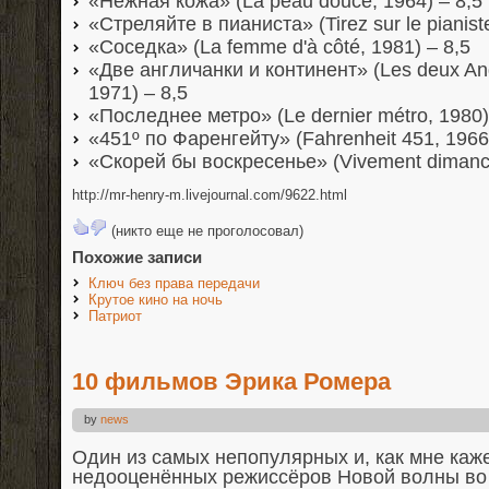
«Нежная кожа» (La peau douce, 1964) – 8,5
«Стреляйте в пианиста» (Tirez sur le pianiste
«Соседка» (La femme d'à côté, 1981) – 8,5
«Две англичанки и континент» (Les deux Angl
1971) – 8,5
«Последнее метро» (Le dernier métro, 1980)
«451º по Фаренгейту» (Fahrenheit 451, 1966
«Скорей бы воскресенье» (Vivement dimanch
http://mr-henry-m.livejournal.com/9622.html
(никто еще не проголосовал)
Похожие записи
Ключ без права передачи
Крутое кино на ночь
Патриот
10 фильмов Эрика Ромера
by
news
Один из самых непопулярных и, как мне каже
недооценённых режиссёров Новой волны во