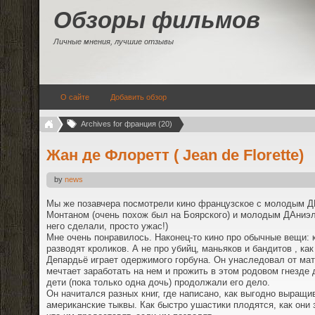
Обзоры фильмов
Личные мнения, лучшие отзывы
О сайте
Добавить обзор
Archives for франция (20)
Жан де Флоретт ( Jean de Florette)
by
news
Мы же позавчера посмотрели кино французское с молодым 
Монтаном (очень похож был на Боярского) и молодым ДАниэл
него сделали, просто ужас!)
Мне очень понравилось. Наконец-то кино про обычные вещи:
разводят кроликов. А не про убийц, маньяков и бандитов , ка
Депардьё играет одержимого горбуна. Он унаследовал от мат
мечтает заработать на нем и прожить в этом родовом гнезде 
дети (пока только одна дочь) продолжали его дело.
Он начитался разных книг, где написано, как выгодно выращи
американские тыквы. Как быстро ушастики плодятся, как они 