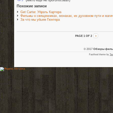
(никто еще не проголосовал)
Похожие записи
Get Carter. Убрать Картера
Фильмы о священниках, монахах, их духовном пути и магич
За что мы убьем Гюнтера
PAGE 1 OF 2
»
© 2017
Обзоры фил
Fastfood theme by
Tw