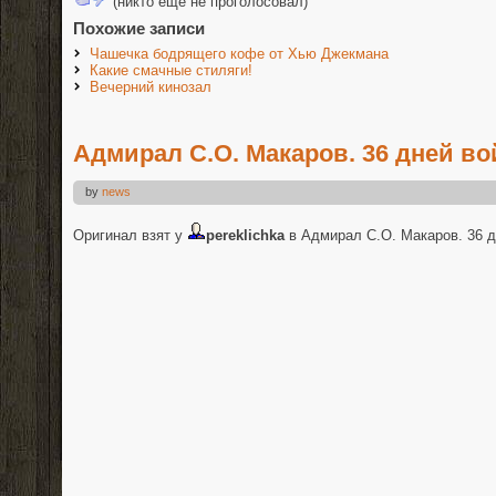
(никто еще не проголосовал)
Похожие записи
Чашечка бодрящего кофе от Хью Джекмана
Какие смачные стиляги!
Вечерний кинозал
Адмирал С.О. Макаров. 36 дней в
by
news
Оригинал взят у
pereklichka
в Адмирал С.О. Макаров. 36 