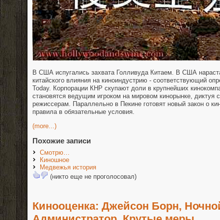
В США испугались захвата Голливуда Китаем. В США нараст
китайского влияния на киноиндустрию - соответствующий опр
Today. Корпорации КНР скупают доли в крупнейших кинокомп
становятся ведущим игроком на мировом кинорынке, диктуя 
режиссерам. Параллельно в Пекине готовят новый закон о кин
правила в обязательные условия.
(more...)
Похожие записи
Смотрю…
Киношное
Медвежья история
(никто еще не проголосовал)
Кинооценка: Джейсон Борн, Ночно
Администратор, Крутые меры