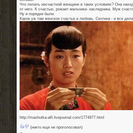
Что лелать несчастной женщине в таких условиях? Она нахо
от него. К счастью, рожает мальчика- наследника. Муж счаст
Ну и порядки были.
Какое уж там женское счастье и любовь. Скотина - и все дела
http://mashutka-alfi.livejournal.com/1774977.html
(никто еще не проголосовал)