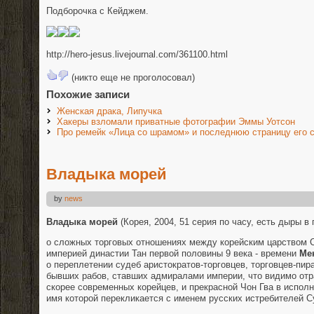
Подборочка с Кейджем.
http://hero-jesus.livejournal.com/361100.html
(никто еще не проголосовал)
Похожие записи
Женская драка, Липучка
Хакеры взломали приватные фотографии Эммы Уотсон
Про ремейк «Лица со шрамом» и последнюю страницу его 
Владыка морей
by
news
Владыка морей
(Корея, 2004, 51 серия по часу, есть дыры в
о сложных торговых отношениях между корейским царством 
империей династии Тан первой половины 9 века - времени
Ме
о переплетении судеб аристократов-торговцев, торговцев-пир
бывших рабов, ставших адмиралами империи, что видимо отр
скорее современных корейцев, и прекрасной Чон Гва в исполн
имя которой перекликается с именем русских истребителей Су