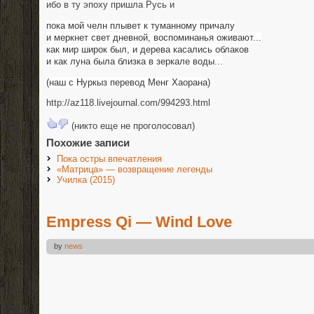
ибо в ту эпоху пришла Русь и
пока мой челн плывет к туманному причалу
и меркнет свет дневной, воспоминанья оживают...
как мир широк был, и дерева касались облаков
и как луна была близка в зеркале воды...
(наш с Нуркыз перевод Менг Хаорана)
http://az118.livejournal.com/994293.html
(никто еще не проголосовал)
Похожие записи
Пока остры впечатления
«Матрица» — возвращение легенды
Училка (2015)
Empress Qi — Wind Love
by
news