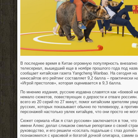
В последнее время в Китае огромную популярность внезапно
телесериал, вышедший еще в ноябре прошлого года под назв
сообщает китайская газета Yangcheng Wanbao. На сегодня на
киносайтов его рейтинг составляет 9,2 балла – практически н
«Игрой престолов», которая оценивается в 9,3 балла.
По мнению издания, русские издавна славятся как «боевой на
немало сюжетов, повествующих о дерзости и отваге россиян.
всего из 20 серий по 27 минут, помог китайским зрителям уви
русских, которых показывают обычно по телевизору, а проти
персонажей настолько увлек китайцев, что они просто не мог
Сюжет сериала «Как я стал русским» заключается в том, что
имени Алекс делал слишком смелые репортажи о своей стран
руководство, и его решили «сослать подальше с глаз долой»
познакомился с красивой и богатой дочкой олигарха, самим о