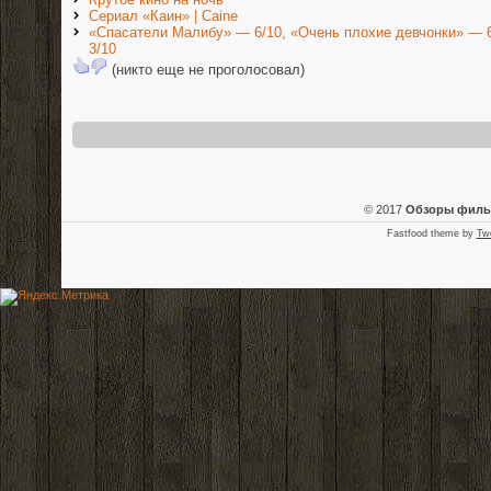
Сериал «Каин» | Caine
«Спасатели Малибу» — 6/10, «Очень плохие девчонки» —
3/10
(никто еще не проголосовал)
© 2017
Обзоры фил
Fastfood theme by
Tw