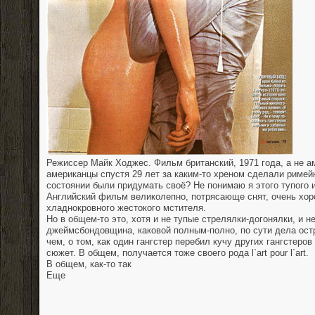
Режиссер Майк Ходжес. Фильм британский, 1971 года, а не ам
американцы спустя 29 лет за каким-то хреном сделали римей
состоянии были придумать своё? Не понимаю я этого тупого 
Английский фильм великолепно, потрясающе снят, очень хор
хладнокровного жестокого мстителя.
Но в общем-то это, хотя и не тупые стрелялки-догонялки, и н
джеймсбондовщина, каковой полным-полно, по сути дела ос
чем, о том, как один гангстер перебил кучу других гангстеров
сюжет. В общем, получается тоже своего рода l`art pour l`art.
В общем, как-то так
Еще