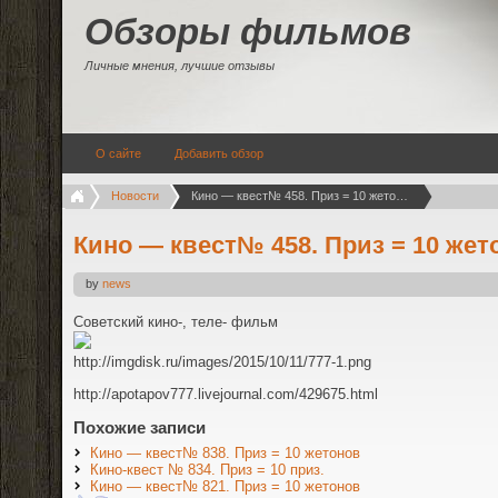
Обзоры фильмов
Личные мнения, лучшие отзывы
О сайте
Добавить обзор
Новости
Кино — квест№ 458. Приз = 10 жетонов
Кино — квест№ 458. Приз = 10 жет
by
news
Советский кино-, теле- фильм
http://imgdisk.ru/images/2015/10/11/777-1.png
http://apotapov777.livejournal.com/429675.html
Похожие записи
Кино — квест№ 838. Приз = 10 жетонов
Кино-квест № 834. Приз = 10 приз.
Кино — квест№ 821. Приз = 10 жетонов