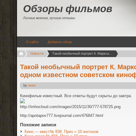
Обзоры фильмов
Личные мнения, лучшие отзывы
О сайте
Добавить обзор
Новости
Такой необычный портрет К. Маркса висел в одном известном советском кинофильме…
Такой необычный портрет К. Марк
одном известном советском кин
by
news
Кинофильм известный. Все ответы будут скрыты до завтра.
http://imhocloud.com/images/2015/11/30/777-578725.png
http://apotapov777.livejournal.com/476847.html
Похожие записи
Кино — квест№ 838. Приз = 10 жетонов