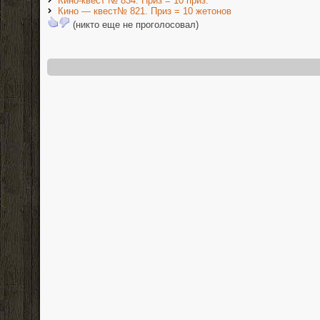
Кино-квест № 834. Приз = 10 приз.
Кино — квест№ 821. Приз = 10 жетонов
(никто еще не проголосовал)