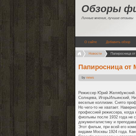
Обзоры ф
Личные мнения, лучшие отзывы
О сайте
Добавить обзор
Новости
Папиросница от
Папиросница от
by
news
Режиссер Юрий Желябужский. 
Солнцева, ИгорьИльинский, Ни
веселые коллизии. Снято про
Но чего-то не хватает. Навер
профессией режиссера, когда 
фиольмы после 1932 года не с
документалистику и преподава
Этот фильм, при всей его коме
видами Москвы 1924 года. Как