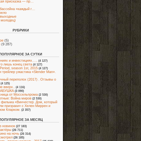
кая присказка — пр…
бассейна «каждый г…
рело
 выходные
n молодец)
РУБРИКИ
ое
(5)
и
(9 287)
ПОПУЛЯРНОЕ ЗА СУТКИ
ниях и инвестициях…..
(4 127)
го лишь конец света
(4 127)
Period, season 1st, 2015
(4 127)
и трейлер ужастика «Slender Man».
чный переполох (2017) . Отзывы о
(4 125)
е вверх..
(4 116)
БАБУШКА
(3 090)
ница от Моссельпрома
(2 530)
тные: Война миров
(2 530)
 фильма «Винчестер. Дом, который
ли призраки» с Хелен Миррен и
ом Кларком.
(2 357)
ПОПУЛЯРНОЕ ЗА МЕСЯЦ
з новинок
(27 183)
актёры
(26 711)
кино на ночь
(26 314)
смотрел
(26 185)