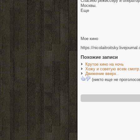
Спасибо режиссеру и оператору
Москвы.
Еще
Мое кино
https://nicolaitroitsky.livejourn
Похожие записи
Крутое кино на ночь
Хожу и советую всем смот
Движение вверх..
(никто еще не проголосо