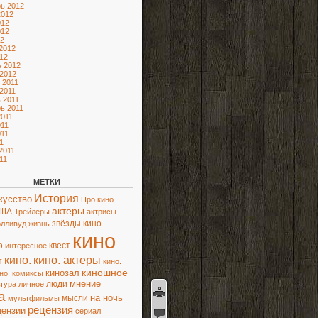
ь 2012
2012
012
012
2
2012
12
 2012
2012
 2011
2011
 2011
ь 2011
2011
11
11
1
2011
11
МЕТКИ
История
кусство
Про кино
актеры
ША
Трейлеры
актрисы
звёзды кино
олливуд
жизнь
кино
о
квест
интересное
кино.
кино. актеры
т
кино.
киношное
кинозал
но. комиксы
мнение
люди
ьтура
личное
а
на ночь
мысли
мультфильмы
рецензия
цензии
сериал