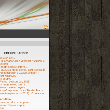
СВЕЖИЕ ЗАПИСИ
кино на ночь
 «Ностальгии» с Джоном Хэммом и
Киннер.
советую всем смотр…
 фильма «Винчестер. Дом, который
ли призраки» с Хелен Миррен и
ом Кларком.
е вверх..
Period, season 1st, 2015
го лишь конец света
ниях и инвестициях…..
и трейлер ужастика «Slender Man».
чный переполох (2017) . Отзывы о
БАБУШКА
ница от Моссельпрома
тные: Война миров
eam