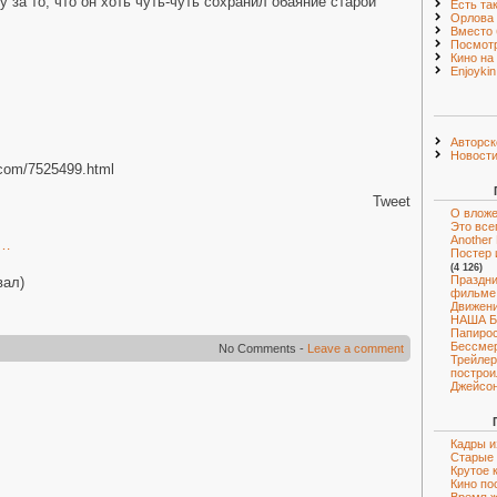
 за то, что он хоть чуть-чуть сохранил обаяние старой
Есть та
Орлова
Вместо 
Посмот
Кино на
Enjoyki
Авторск
Новост
al.com/7525499.html
Tweet
О вложе
Это все
Another 
р…
Постер 
(4 126)
Праздни
вал)
фильме
Движени
НАША 
Папирос
Бессмер
No Comments -
Leave a comment
Трейлер
построи
Джейсон
Кадры и
Старые 
Крутое 
Кино по