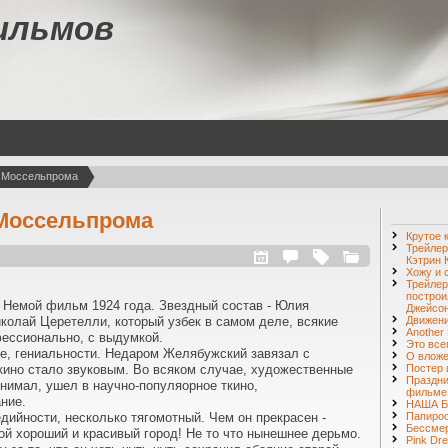
ильмов
 Моссельпрома
 Моссельпрома
Крутое 
Трейлер
Кэтрин 
Хожу и 
Трейлер
построи
Немой фильм 1924 года. Звездный состав - Юлия
Джейсон
колай Церетелли, который узбек в самом деле, всякие
Движени
Another 
фессионально, с выдумкой.
Это все
ное, гениальности. Недаром Желябужский завязал с
О вложе
кино стало звуковым. Во всяком случае, художественные
Постер 
Праздни
нимал, ушел в научно-популяорное ткино,
фильме
ние.
НАША 
дийности, несколько тягомотный. Чем он прекрасен -
Папирос
Бессмер
ой хороший и красивый город! Не то что нынешнее дерьмо.
Pink Dr