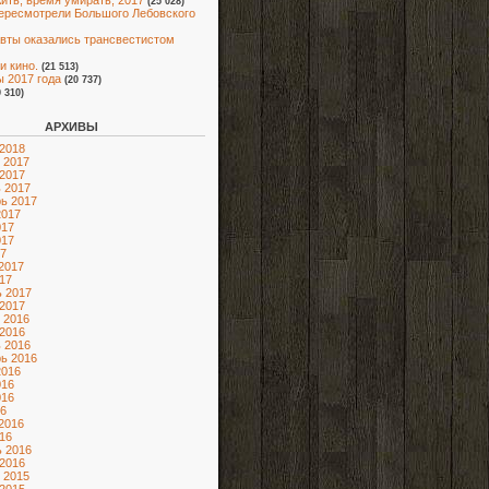
ить, время умирать, 2017
(25 028)
ересмотрели Большого Лебовского
вты оказались трансвестистом
и кино.
(21 513)
 2017 года
(20 737)
9 310)
АРХИВЫ
2018
 2017
2017
 2017
ь 2017
2017
017
017
7
2017
17
 2017
2017
 2016
2016
 2016
ь 2016
2016
016
016
6
2016
16
 2016
2016
 2015