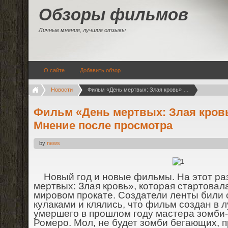
Обзоры фильмов
Личные мнения, лучшие отзывы
О сайте
Добавить обзор
Новости
Фильм «День мертвых: Злая кровь» (2018). Мнение после просмотра
Фильм «День мертвых: Злая кровь»
Мнение после просмотра
by
news
Новый год и новые фильмы. На этот раз
мертвых: Злая кровь», которая стартовала
мировом прокате. Создатели ленты били с
кулаками и клялись, что фильм создан в 
умершего в прошлом году мастера зомб
Ромеро. Мол, не будет зомби бегающих, 