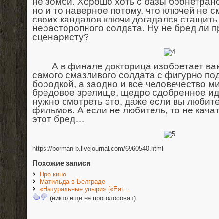
не зомби. Хорошо хоть с базы бронетранс
но и то наверное потому, что ключей не см
своих кандалов ключи догадался стащить 
нерасторопного солдата. Ну не бред ли п
сценаристу?
А в финале докторица изобретает вакц
самого смазливого солдата с фигурно п
бородкой, а заодно и все человечество 
бредовое зрелище, щедро сдобренное ид
нужно смотреть это, даже если вы любит
фильмов. А если не любитель, то не качат
этот бред…
https://borman-b.livejournal.com/6960540.html
Похожие записи
Про кино
Матильда в Белграде
«Натуральные упыри» («Eat…
(никто еще не проголосовал)