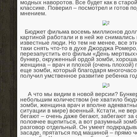
модных наворотов. Все будет как в старо
классике. Поверил – посмотрел и готов п
мнением.
Бюджет фильма восемь миллионов долл
картиной работали и в ней же снимались
известные люди. Но тем не менее, все э
таки снять что-то в духе Джорджа Ромеро
перезапустить его фильм «День мертвых»
бункер, окруженный ордой зомби, хороша
женщина – врач и плохой (очень плохой) 
еще зомби, который благодаря многочас
получил умственное развитие ребенка год
А что мы видим в новой версии? Бунке
небольшим количеством (не хватило бюдж
зомби, женщина врач и вполне адекватны
ситуации в мире) военный. Кстати, не вер
бегают – очень даже бегают, забегают за
половчее вцепиться, а вот разумный зом
разговор отдельный. Он умеет подкрадыва
засаде, прятаться под машиной – прямо ч