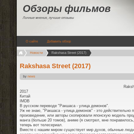
Обзоры фильмов
Личные мнения, лучшие отзывы
О сайте
Добавить обзор
Новости
Rakshasa Street (2017)
Rakshasa Street (2017)
by
news
Raksh
2017
Китай
IMDB
В русском переводе "Ракшаса - улица демонов".
Уж не знаю, "Ракшаса - улица демонов" - это действительно 
произведение, или авторы скопировали японскую модель про
манга (больше 20 томов), аниме (я смотрел, мне понравилось
теперь вот телесериал.
Вместе с нашим миром существует мир духов, обычные люди