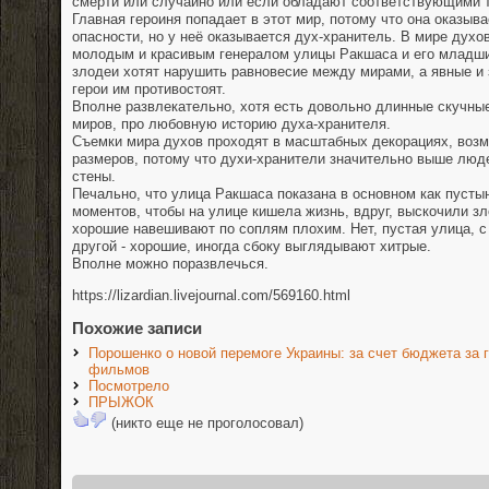
смерти или случайно или если обладают соответствующими 
Главная героиня попадает в этот мир, потому что она оказыв
опасности, но у неё оказывается дух-хранитель. В мире духо
молодым и красивым генералом улицы Ракшаса и его младш
злодеи хотят нарушить равновесие между мирами, а явные и
герои им противостоят.
Вполне развлекательно, хотя есть довольно длинные скучные
миров, про любовную историю духа-хранителя.
Съемки мира духов проходят в масштабных декорациях, возм
размеров, потому что духи-хранители значительно выше люде
стены.
Печально, что улица Ракшаса показана в основном как пустын
моментов, чтобы на улице кишела жизнь, вдруг, выскочили зл
хорошие навешивают по соплям плохим. Нет, пустая улица, с
другой - хорошие, иногда сбоку выглядывают хитрые.
Вполне можно поразвлечься.
https://lizardian.livejournal.com/569160.html
Похожие записи
Порошенко о новой перемоге Украины: за счет бюджета за 
фильмов
Посмотрело
ПРЫЖОК
(никто еще не проголосовал)