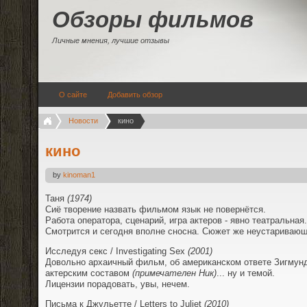
Обзоры фильмов
Личные мнения, лучшие отзывы
О сайте
Добавить обзор
Новости
кино
кино
by
kinoman1
Таня
(1974)
Сиё творение назвать фильмом язык не повернётся.
Работа оператора, сценарий, игра актеров - явно театральная.
Смотрится и сегодня вполне сносна. Сюжет же неустаривающ
Исследуя секс / Investigating Sex
(2001)
Довольно архаичный фильм, об американском ответе Зигмунд
актерским составом
(примечателен Ник)
... ну и темой.
Лицензии порадовать, увы, нечем.
Письма к Джульетте / Letters to Juliet
(2010)