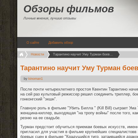
Обзоры фильмов
Личные мнения, лучшие отзывы
О сайте
Добавить обзор
Новости
Тарантино научит Уму Турман боевым искусствам
Тарантино научит Уму Турман бое
by
kinoman1
После почти четырехлетнего простоя Квентин Тарантино начи
на сей раз культовый режиссер решил соединить триллер, бо
гонконгский "экшн".
Главную роль в фильме "Убить Билла " (Kill Bill) сыграет Ума
женщина-киллер, выходящая "на тропу войны" после того, ка
резню на ее свадьбе.
Турман предстоит обучиться приемам боевых искусств, именн
пригласил для участия в фильме крупнейших специалистовв 
боевых сцен в фильме "Крадущийся тигр, затаившийся драко