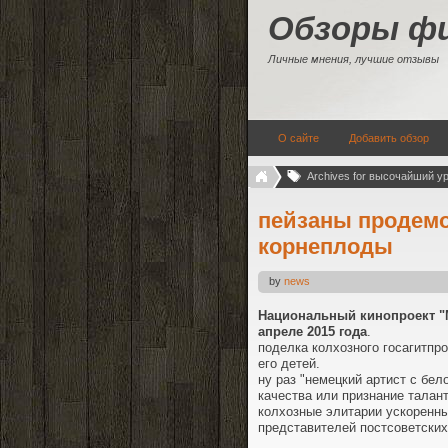
Обзоры ф
Личные мнения, лучшие отзывы
О сайте
Добавить обзор
Archives for высочайший ур
пейзаны продем
корнеплоды
by
news
Национальный кинопроект "М
апреле 2015 года
.
поделка колхозного госагитпро
его детей.
ну раз "немецкий артист с бело
качества или признание талан
колхозные элитарии ускоренн
представителей постсоветских