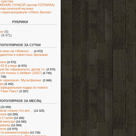
 чувства
ЕНИЕ (ЧУЖОЙ против ГОПНИКА)
классической музыки
 пересматривали «Убить Билла»
РУБРИКИ
ое
(5)
и
(8 471)
ПОПУЛЯРНОЕ ЗА СУТКИ
в кино на «Живое»….
(4 972)
диночки в известных фильмах
кино
(4 972)
 42-й улице
(4 970)
ли бы официально, делов то.
(4 970)
сни только о любви» (2007)
(4 745)
 736)
я черепаха». Мультфильм.
(3 666)
ри
(3 292)
официальные кадры из нового
«Твин Пикс»
(3 287)
ПОПУЛЯРНОЕ ЗА МЕСЯЦ
(15 659)
ела только что инт…
(14 325)
рное
(14 295)
и Сталин
(14 282)
й кинозал
(14 083)
ериалы
(14 069)
рело
(13 975)
ти кинематографа
(13 736)