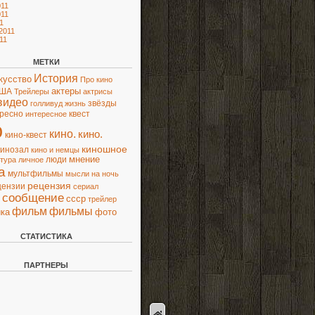
11
11
1
2011
11
МЕТКИ
История
кусство
Про кино
актеры
ША
Трейлеры
актрисы
видео
звёзды
голливуд
жизнь
ресно
квест
интересное
о
кино.
кино.
кино-квест
киношное
кинозал
кино и немцы
люди
мнение
ьтура
личное
а
мультфильмы
мысли
на ночь
рецензия
цензии
сериал
сообщение
ссср
трейлер
фильм
фильмы
ка
фото
СТАТИСТИКА
ПАРТНЕРЫ