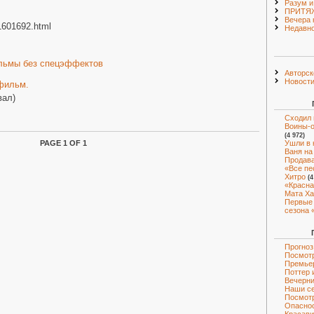
Разум и
ПРИТЯЖ
Вечера 
/1601692.html
Недавно
льмы без спецэффектов
Авторск
Новост
фильм.
вал)
Сходил 
Воины-о
(4 972)
Ушли в 
PAGE 1 OF 1
Ваня на
Продава
«Все пе
Хитро
(4
«Красна
Мата Ха
Первые 
сезона 
Прогноз
Посмотр
Премье
Поттер 
Вечерни
Наши с
Посмот
Опаснос