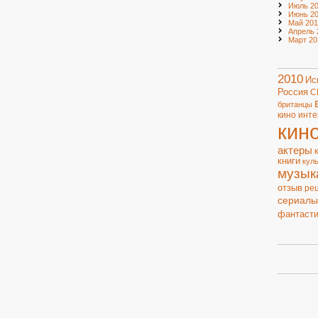
Июль 20
Июнь 20
Май 201
Апрель 
Март 20
2010
Ис
Россия
С
британцы
кино
инте
кин
актеры
книги
кул
музык
отзыв
ре
сериалы
фантасти