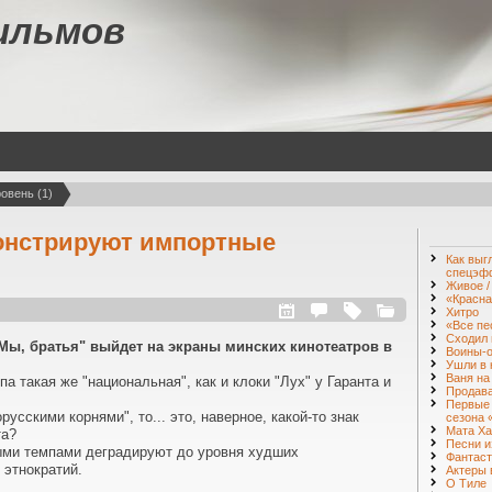
ильмов
овень (1)
онстрируют импортные
Как выг
спецэф
Живое / 
«Красна
Хитро
«Все пе
Сходил 
ы, братья" выйдет на экраны минских кинотеатров в
Воины-о
Ушли в 
Ваня на
па такая же "национальная", как и клоки "Лух" у Гаранта и
Продава
Первые 
русскими корнями", то... это, наверное, какой-то знак
сезона 
Мата Ха
та?
Песни и
ыми темпами деградируют до уровня худших
Фантаст
 этнократий.
Актеры 
О Тиле