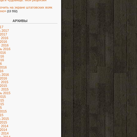
ца и чудовище. Моя рецензия
очить на экране штатовских вояк
ено»
(13 552)
АРХИВЫ
17
 2017
2017
 2016
2016
 2016
ь 2016
2016
016
016
6
2016
16
 2016
2016
 2015
2015
 2015
ь 2015
2015
015
015
5
2015
15
 2015
2015
 2014
2014
 2014