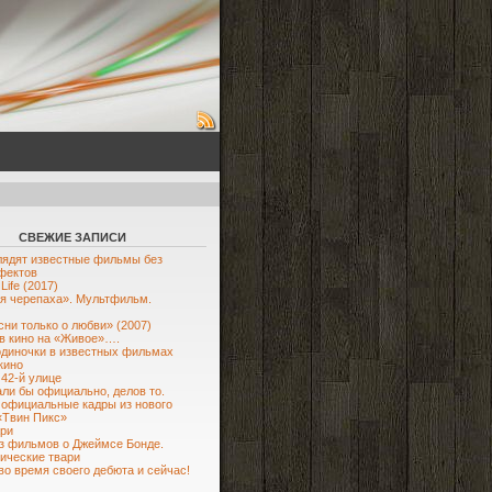
СВЕЖИЕ ЗАПИСИ
лядят известные фильмы без
фектов
Life (2017)
я черепаха». Мультфильм.
сни только о любви» (2007)
в кино на «Живое»….
диночки в известных фильмах
кино
 42-й улице
ли бы официально, делов то.
официальные кадры из нового
«Твин Пикс»
ри
з фильмов о Джеймсе Бонде.
ические твари
во время своего дебюта и сейчас!