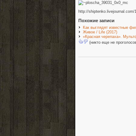
http://shiptenko.livejournal.com
Похожие записи
Как выглядят известные фи
Живое / Life (2017)
«Красная черепаха». Мульт
(никто еще не проголосо