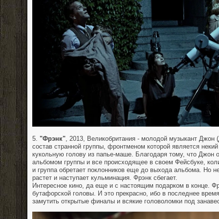
5.
"Фрэнк"
, 2013, Великобритания - молодой музыкант Джон 
состав странной группы, фронтменом которой является некий
кукольную голову из папье-маше. Благодаря тому, что Джон 
альбомом группы и все происходящее в своем Фейсбуке, кол
и группа обретает поклонников еще до выхода альбома. Но н
растет и наступает кульминация. Фрэнк сбегает.
Интересное кино, да еще и с настоящим подарком в конце. Фр
бутафорской головы. И это прекрасно, ибо в последнее время
замутить открытые финалы и всякие головоломки под занаве