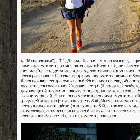
4.
"Меланхолия"
, 2011, Дания, Швеция - эту нашумевшую тр
начинала смотреть, но моя антипатия к Кирстен Данст переси
фильм. Снова подступиться к нему заставила статья психоло
примере героинь. Сквозь эту призму фильм стал намного бол
Депрессивная сестра рушит свой брак прямо на свадьбе, но 
лучше ее самочувствие. Старшая сестра (Шарлотта Гензбур)
для младшей, напротив, паникует перед лицом катастрофы. 
в лице младшей. Они словно меняются ролями. Муж старшей
грядущей катастрофы и кончает с собой. Мысль психолога та
психологические слабаки (покончил с собой, а как же семья,
этом ужасе), а вот женщины способны изыскать невероятную 
принять неизбежное. Что-то в этом есть, наверное.