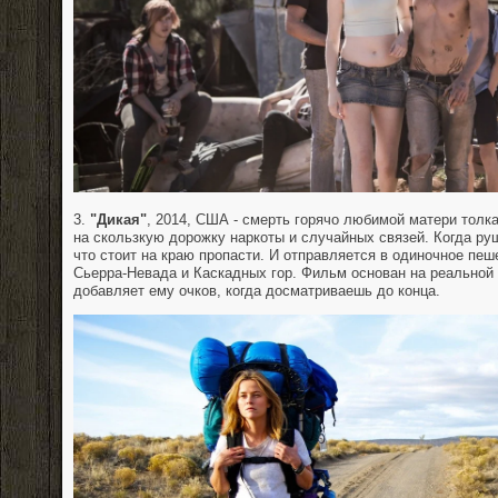
3.
"Дикая"
, 2014, США - смерть горячо любимой матери толка
на скользкую дорожку наркоты и случайных связей. Когда руш
что стоит на краю пропасти. И отправляется в одиночное пеш
Сьерра-Невада и Каскадных гор. Фильм основан на реальной
добавляет ему очков, когда досматриваешь до конца.