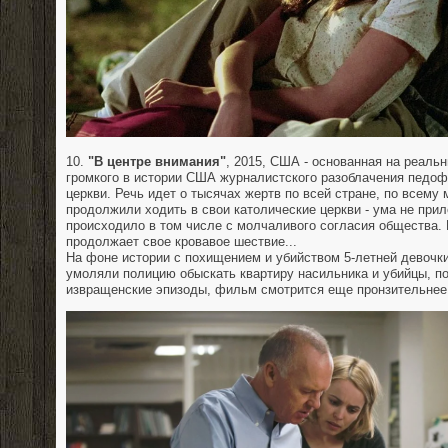
10.
"В центре внимания"
, 2015, США - основанная на реаль
громкого в истории США журналистского разоблачения педоф
церкви. Речь идет о тысячах жертв по всей стране, по всему 
продолжили ходить в свои католические церкви - ума не прил
происходило в том числе с молчаливого согласия общества.
продолжает свое кровавое шествие...
На фоне истории с похищением и убийством 5-летней девочки
умоляли полицию обыскать квартиру насильника и убийцы, п
извращенские эпизоды, фильм смотрится еще пронзительнее.