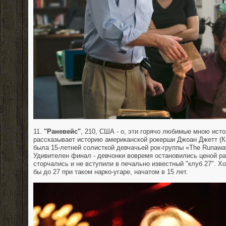
11.
"Раневейс"
, 210, США - о, эти горячо любимые мною исто
рассказывает историю американской рокерши Джоан Джетт (Кр
была 15-летней солисткой девчачьей рок-группы «The Runaway
Удивителен финал - девчонки вовремя остановились ценой ра
сторчались и не вступили в печально известный "клуб 27". Х
бы до 27 при таком нарко-угаре, начатом в 15 лет.