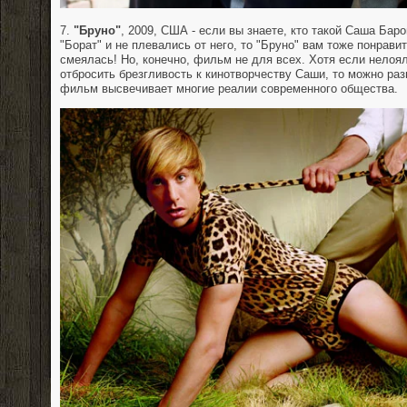
7.
"Бруно"
, 2009, США - если вы знаете, кто такой Саша Бар
"Борат" и не плевались от него, то "Бруно" вам тоже понравит
смеялась! Но, конечно, фильм не для всех. Хотя если нело
отбросить брезгливость к кинотворчеству Саши, то можно раз
фильм высвечивает многие реалии современного общества.