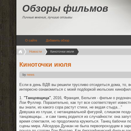
Обзоры фильмов
Личные мнения, лучшие отзывы
О сайте
Добавить обзор
Новости
Киноточки июля
Киноточки июля
by
news
Если в день ВДВ вы решили трусливо отсидеться дома, то, в
интересно ознакомиться с моей подборкой июльских кинофиль
1.
"Танцовщица"
, 2016, Франция, Бельгия - фильм о родона
Лои Фуллер. Поразительно, как тут все соответствует извест
вы знали, из какого сора растут стихи, не ведая стыда..."
Девушка из глуши, с нетанцевальной фигурой, слишком позд
танцовщицы... и сам танец родился из случайности: она запут
время спектакля, но продолжила кружиться. Танец бабочки п
сцены мира. Айседора Дункан не была первопроходцем в зар
пошла по стопам Лои Фоллер. Как биографический фильм расс