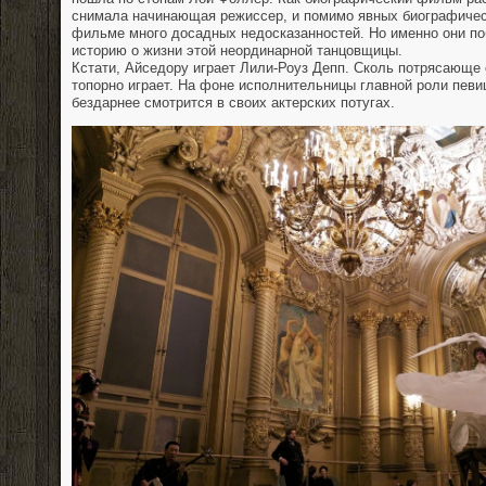
снимала начинающая режиссер, и помимо явных биографичес
фильме много досадных недосказанностей. Но именно они по
историю о жизни этой неординарной танцовщицы.
Кстати, Айседору играет Лили-Роуз Депп. Сколь потрясающе 
топорно играет. На фоне исполнительницы главной роли певи
бездарнее смотрится в своих актерских потугах.