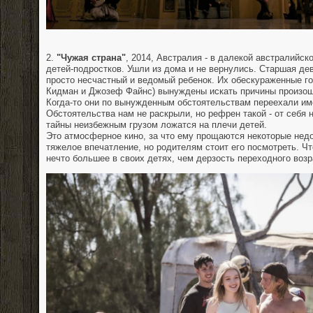
2.
"Чужая страна"
, 2014, Австралия - в далекой австралийс
детей-подростков. Ушли из дома и не вернулись. Старшая дев
просто несчастный и ведомый ребенок. Их обескураженные г
Кидман и Джозеф Файнс) вынуждены искать причины произоше
Когда-то они по вынужденным обстоятельствам переехали име
Обстоятельства нам не раскрыли, но рефрен такой - от себя
тайны неизбежным грузом ложатся на плечи детей.
Это атмосферное кино, за что ему прощаются некоторые нед
тяжелое впечатление, но родителям стоит его посмотреть. Ч
нечто большее в своих детях, чем дерзость переходного возр