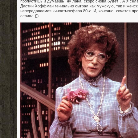
пропустишь и думаешь "ну лана, скоро снова будет". А я сел
Дастин Хоффман гениально сыграл как мужскую, так и женску
непередаваемая киноатмосфера 80-х. И, конечно, хочется пр
сериал )))