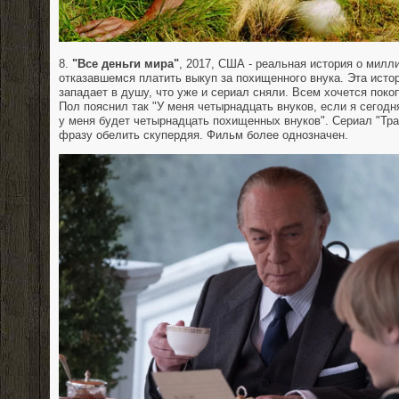
8.
"Все деньги мира"
, 2017, США - реальная история о милл
отказавшемся платить выкуп за похищенного внука. Эта исто
западает в душу, что уже и сериал сняли. Всем хочется поко
Пол пояснил так "У меня четырнадцать внуков, если я сегодн
у меня будет четырнадцать похищенных внуков". Сериал "Тра
фразу обелить скупердяя. Фильм более однозначен.