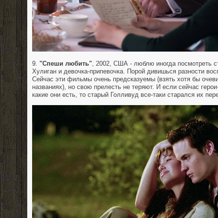
9.
"Спеши любить"
, 2002, США - люблю иногда посмотреть 
Хулиган и девочка-припевочка. Порой дивишься разности восп
Сейчас эти фильмы очень предсказуемы (взять хотя бы очев
названиях), но свою прелесть не теряют. И если сейчас геро
какие они есть, то старый Голливуд все-таки старался их пер