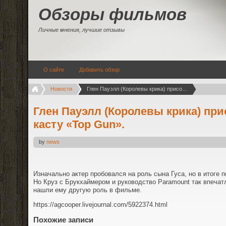
Обзоры фильмов
Личные мнения, лучшие отзывы
О сайте
Добавить обзор
Новости
Глен Пауэлл (Королевы крика) присоединился к касту «Top Gun».
Глен Пауэлл (Королевы крика) пр
касту «Top Gun».
by
news
Изначально актер пробовался на роль сына Гуса, но в итоге 
Но Круз с Брукхаймером и руководство Paramount так впечат
нашли ему другую роль в фильме.
https://agcooper.livejournal.com/5922374.html
Похожие записи