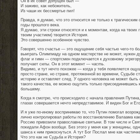
Он в их совет допущен был —
И заживо, как небожитель,
Из чаши их бессмертье пил!
Правда, я думаю, что это относится не только к трагическим 
годы прошлого века.
Я думаю, эти строки относятся и к моментам, когда на твоих г
твоим участием) творится История.
Это совершенно особенное чувство.
Говорят, что счастье — это ощущение себя частью чего-то б
выиграть Олимпиаду на одном мастерстве не может, нужен д
флаг и гимн — спортсмен подключается к духовному эгрегор
получает силы. Он в этот момент —
часть
.
Видимо, и тут нечто похожее — когда у тебя появляется ощу
просто стране, но стране, протяженной во времени, Судьбе ст
историю и оставляет след. У одного человека не может быть 
такого качества, ее можно ощутить только присоединившись 
большему.
Когда я смотрю, что происходило с начала правления Путина,
глазах совершается нечто непредставимое. И виден Бог и Ег
И я уже по-иному воспринимаю то, что Путин помогал возрож
лично контролировал работы по восстановлению Валаама как
Россию привозили православные святыни. В том числе и Свя
покидали Афон вообще. Без этого у меня как у женщины, одн
шанса к ним прикоснуться. А тут Бог Послал мне как частичк
Что это как не Судьба и История?