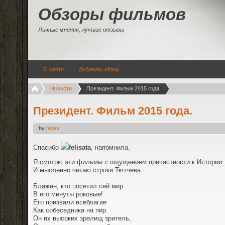
Обзоры фильмов
Личные мнения, лучшие отзывы
О сайте
Добавить обзор
Новости
Президент. Фильм 2015 года.
Президент. Фильм 2015 года.
by
news
Спасибо
felisata
, напомнила.
Я смотрю эти фильмы с ощущением причастности к Истории.
И мысленно читаю строки Тютчева:
Блажен, кто посетил сей мир
В его минуты роковые!
Его призвали всеблагие
Как собеседника на пир.
Он их высоких зрелищ зритель,