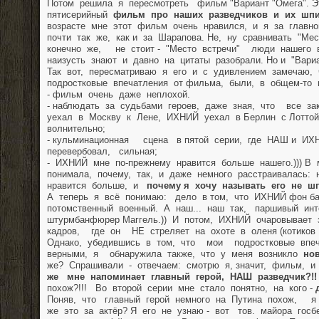
Потом решила я пересмотреть фильм "Вариант "Омега". 
пятисерийный
фильм про наших разведчиков и их шпи
возрасте мне этот фильм очень нравился, и я за главн
почти так же, как и за Шарапова. Не, ну сравнивать "Ме
конечно же, не стоит - "Место встречи" люди нашего 
наизусть знают и давно на цитаты разобрали. Но и "Вариа
Так вот, пересматриваю я его и с удивлением замечаю
подростковые впечатления от фильма, были, в общем-то 
- фильм очень даже неплохой.
- наблюдать за судьбами героев, даже зная, что все з
уехал в Москву к Лене, ИХНИЙ уехал в Берлин с Лоттой
волнительно;
- кульминационная сцена в пятой серии, где НАШ и ИХ
перевербовал, сильная;
- ИХНИЙ мне по-прежнему нравится больше нашего.))) В
понимала, почему, так, и даже немного расстраивалась
нравится больше, и
почему я хочу называть его не шп
А теперь я всё понимаю: дело в том, что ИХНИЙ фон ба
потомственный военный. А наш... наш так, паршивый ин
штурмбанфюрер Маггель.)) И потом, ИХНИЙ очаровывает
кадров, где он НЕ стреляет на охоте в оленя (котиков 
Однако, убедившись в том, что мои подростковые впе
верными, я обнаружила также, что у меня возникло
но
же? Спрашивали - отвечаем: смотрю я, значит, фильм, 
же мне напоминает главный герой, НАШ разведчик?!!
похож?!!! Во второй серии мне стало понятно, на кого -
Поняв, что главный герой немного на Путина похож, я
же это за актёр? Я его не узнаю - вот тов. майора гос