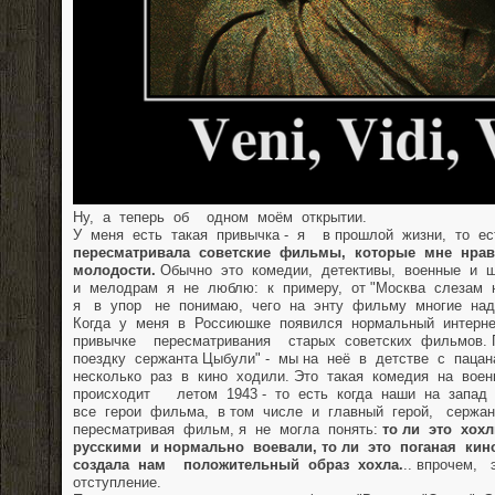
Ну, а теперь об одном моём открытии.
У меня есть такая привычка - я в прошлой жизни, то ес
пересматривала советские фильмы, которые мне нрав
молодости.
Обычно это комедии, детективы, военные и 
и мелодрам я не люблю: к примеру, от "Москва слезам н
я в упор не понимаю, чего на энту фильму многие над
Когда у меня в Россиюшке появился нормальный интерне
привычке пересматривания старых советских фильмов.
поездку сержанта Цыбули" - мы на неё в детстве с пац
несколько раз в кино ходили. Это такая комедия на вое
происходит летом 1943 - то есть когда наши на запад
все герои фильма, в том числе и главный герой, сержа
пересматривая фильм, я не могла понять:
то ли это хох
русскими и нормально воевали, то ли это поганая ки
создала нам положительный образ хохла.
.. впрочем, 
отступление.