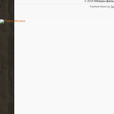
© 2018
Обзоры фил
Fastfood theme by
Tw