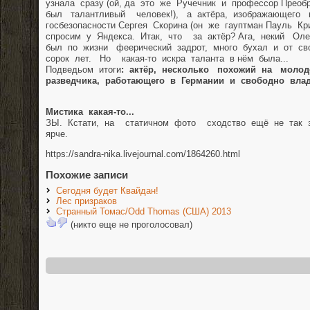
узнала сразу (ой, да это же Ручечник и профессор Преобр
был талантливый человек!), а актёра, изображающего г
госбезопасности Сергея Скорина (он же гауптман Пауль Кр
спросим у Яндекса. Итак, что за актёр? Ага, некий Ол
был по жизни феерический задрот, много бухал и от св
сорок лет. Но какая-то искра таланта в нём была...
Подведьом итоги
: актёр, несколько похожий на моло
разведчика, работающего в Германии и свободно вла
Мистика какая-то...
ЗЫ. Кстати, на статичном фото сходство ещё не так
ярче.
https://sandra-nika.livejournal.com/1864260.html
Похожие записи
Сегодня будет Квайдан!
Лес призраков
Странный Томас/Odd Thomas (США) 2013
(никто еще не проголосовал)