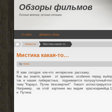
Обзоры фильмов
Личные мнения, лучшие отзывы
О сайте
Добавить обзор
Новости
Мистика какая-то…
Мистика какая-то…
by
news
Я вам сегодня кое-что интересное расскажу.
Как вы знаете, время от времени, особенно перед выбор
так и наших либерастных, поднимается полушуточный-по
тему "Караул, Путин безсмертен!" Геволт иллюстрируетс
Например, на этой картинке мы видим красноармейца 192
и Путина: