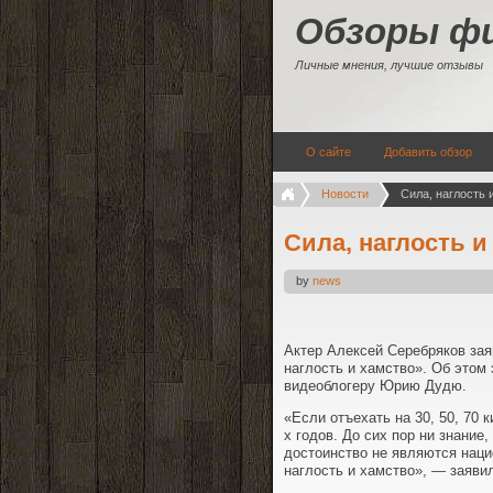
Обзоры ф
Личные мнения, лучшие отзывы
О сайте
Добавить обзор
Новости
Сила, наглость 
by
news
Актер Алексей Серебряков зая
наглость и хамство». Об этом
видеоблогеру Юрию Дудю.
«Если отъехать на 30, 50, 70 
х годов. До сих пор ни знание
достоинство не являются наци
наглость и хамство», — заяв