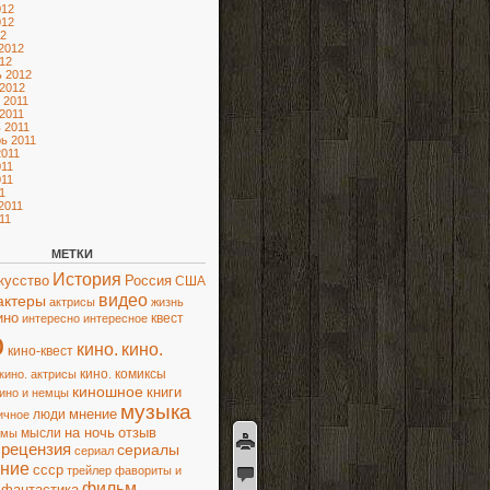
012
012
2
2012
12
 2012
2012
 2011
2011
 2011
ь 2011
2011
11
11
1
2011
11
МЕТКИ
История
кусство
Россия
США
видео
актеры
актрисы
жизнь
ино
квест
интересно
интересное
о
кино.
кино.
кино-квест
кино. комиксы
кино. актрисы
киношное
книги
ино и немцы
музыка
мнение
люди
ичное
на ночь
отзыв
ьмы
мысли
рецензия
сериалы
сериал
ние
ссср
трейлер
фавориты и
фильм
фантастика