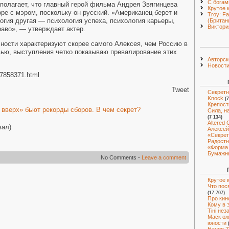
С богам
полагает, что главный герой фильма Андрея Звягинцева
Крутое 
ре с мэром, поскольку он русский. «Американец берет и
Troy: Fa
логия другая — психология успеха, психология карьеры,
(Британ
Виктори
раво», — утверждает актер.
очности характеризуют скорее самого Алексея, чем Россию в
рвью, выступления четко показываю превалирование этих
Авторск
Новост
m/7858371.html
Tweet
Секретн
Knock
(
Крепост
вверх» бьют рекорды сборов. В чем секрет?
Сила, н
(7 134)
Altered 
вал)
Алексей
«Секрет
Радостн
«Форма
Бумажн
No Comments -
Leave a comment
Крутое 
Что пос
(17 707)
Про кин
Кому в 
Тіні нез
Маск ож
юности