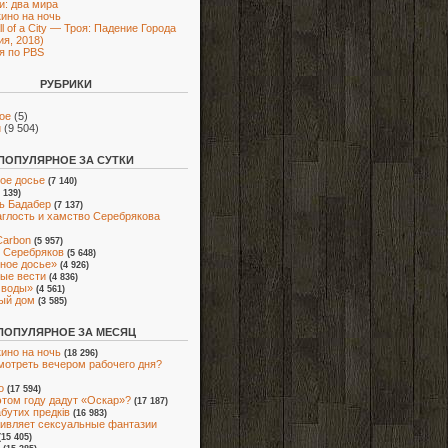
и: два мира
кино на ночь
ll of a City — Троя: Падение Города
ия, 2018)
я по PBS
РУБРИКИ
ое
(5)
и
(9 504)
ПОПУЛЯРНОЕ ЗА СУТКИ
ое досье
(7 140)
7 139)
ь Бадабер
(7 137)
аглость и хамство Серебрякова
Carbon
(5 957)
 Серебряков
(5 648)
ное досье»
(4 926)
ые вести
(4 836)
 воды»
(4 561)
ый дом
(3 585)
ПОПУЛЯРНОЕ ЗА МЕСЯЦ
кино на ночь
(18 296)
мотреть вечером рабочего дня?
о
(17 594)
этом году дадут «Оскар»?
(17 187)
абутих предків
(16 983)
ивляет сексуальные фантазии
(15 405)