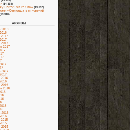
(15 385)
»
(14 353)
ky Horror Picture Show
(13 697)
мали «Семнадцать мгновений
(13 318)
АРХИВЫ
 2018
2018
 2017
2017
 2017
ь 2017
2017
017
017
7
2017
17
 2017
2017
 2016
2016
 2016
ь 2016
2016
016
016
6
2016
16
 2016
2016
 2015
2015
 2015