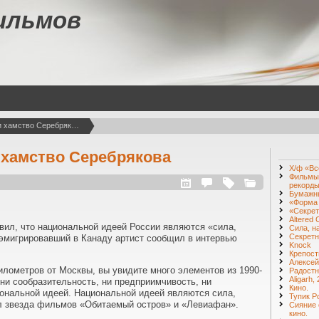
ильмов
Сила, наглость и хамство Серебрякова
и хамство Серебрякова
Х/ф «Вс
Фильмы 
рекорды
Бумажн
«Форма
«Секрет
Altered 
вил, что национальной идеей России являются «сила,
Сила, н
Секретн
 эмигрировавший в Канаду артист сообщил в интервью
Knock
Крепост
Алексей
километров от Москвы, вы увидите много элементов из 1990-
Радостн
Aligarh,
, ни сообразительность, ни предприимчивость, ни
Кино.
ональной идеей. Национальной идеей являются сила,
Тупик Р
ил звезда фильмов «Обитаемый остров» и «Левиафан».
Сияние 
кино.