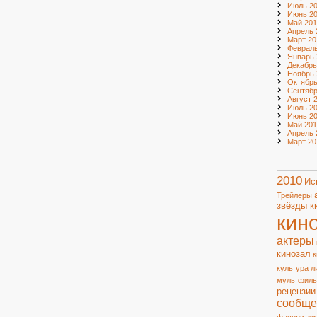
Июль 2
Июнь 2
Май 201
Апрель 
Март 20
Февраль
Январь 
Декабрь
Ноябрь 
Октябрь
Сентябр
Август 
Июль 20
Июнь 20
Май 201
Апрель 
Март 20
2010
Ис
Трейлеры
звёзды к
кин
актеры
кинозал
к
культура
л
мультфил
рецензии
сообще