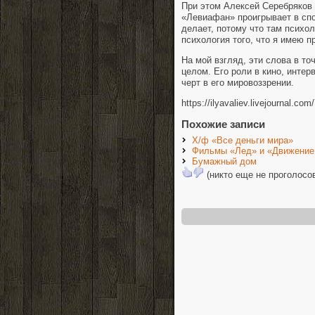
При этом Алексей Серебряков 
«Левиафан» проигрывает в спо
делает, потому что там психо
психология того, что я имею п
На мой взгляд, эти слова в т
целом. Его роли в кино, инте
черт в его мировоззрении.
https://ilyavaliev.livejournal.co
Похожие записи
Х/ф «Все деньги мира»
Фильмы «Лед» и «Движение 
Бумажный дом
(никто еще не проголосо