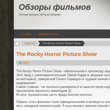
Обзоры фильмов
Личные мнения, лучшие отзывы
О сайте
Добавить обзор
Новости
The Rocky Horror Picture Show
The Rocky Horror Picture Show
by
news
The Rocky Horror Picture Show - обязательная к просмотру эк
Этот бред с умопомрачительным Тимом Карри в ажурных чу
на мотоцикле, прекрасной Сюзен Сарандон и чудным качком в
шедеврален!
Самое главное - не пытаться разобраться в смысле происход
просмотром прочитать википедию )))
Кстати, музыкальная часть бреда вполне неплоха.
Образы этого фильма стали нарицательными и вообще-то ок
весь западный кинематограф. А еще мюзикл признан иконой г