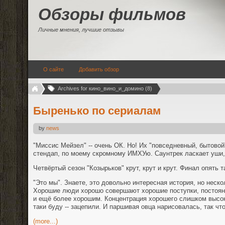
Обзоры фильмов
Личные мнения, лучшие отзывы
О сайте
Добавить обзор
Archives for кино_вино_и_домино (8)
Быренько по сериалам
by
news
"Миссис Мейзел" -- очень ОК. Но! Их "повседневный, бытово
стендап, по моему скромному ИМХУю. Саунтрек ласкает уши,
Четвёртый сезон "Козырьков" крут, крут и крут. Финал опять 
"Это мы". Знаете, это довольно интересная история, но неско
Хорошие люди хорошо совершают хорошие поступки, постоя
и ещё более хорошим. Концентрация хорошего слишком высок
таки буду -- зацепили. И паршивая овца нарисовалась, так что.
(more...)