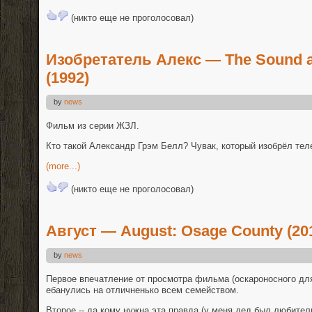
(никто еще не проголосовал)
Изобретатель Алекс — The Sound an
(1992)
by
news
Фильм из серии ЖЗЛ.
Кто такой Александр Грэм Белл? Чувак, который изобрёл тел
(more...)
(никто еще не проголосовал)
Август — August: Osage County (20
by
news
Первое впечатление от просмотра фильма (оскароносного для 
ебанулись на отличненько всем семейством.
Второе -- да кому нужна эта правда (у меня дед был любител