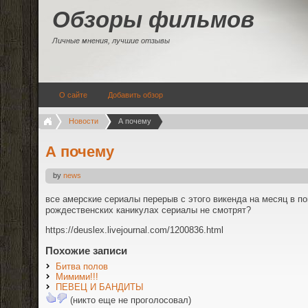
Обзоры фильмов
Личные мнения, лучшие отзывы
О сайте
Добавить обзор
Новости
А почему
А почему
by
news
все амерские сериалы перерыв с этого викенда на месяц в по
рождественских каникулах сериалы не смотрят?
https://deuslex.livejournal.com/1200836.html
Похожие записи
Битва полов
Мимими!!!
ПЕВЕЦ И БАНДИТЫ
(никто еще не проголосовал)