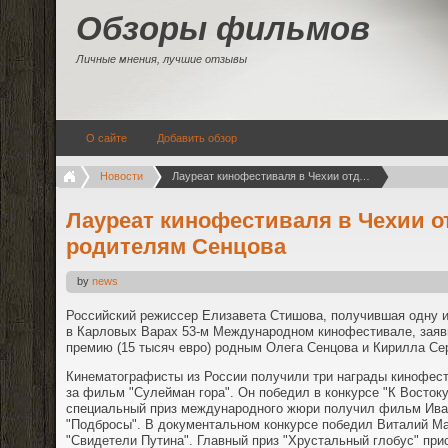
Обзоры фильмов
Личные мнения, лучшие отзывы
О сайте
Добавить обзор
Новости
Лауреат кинофестиваля в Чехии отдала свой приз родителям Сенцова
Лауреат кинофестиваля в Чехии о
родителям Сенцова
by
news
Российский режиссер Елизавета Стишова, получившая одну 
в Карловых Варах 53-м Международном кинофестивале, заяв
премию (15 тысяч евро) родным Олега Сенцова и Кирилла Се
Кинематографисты из России получили три награды кинофес
за фильм "Сулейман гора". Он победил в конкурсе "К Востоку
специальный приз международного жюри получил фильм Ива
"Подбросы". В документальном конкурсе победил Виталий Ма
"Свидетели Путина". Главный приз "Хрустальный глобус" при