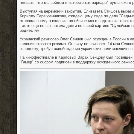
плевать, что мы войдем в историю как варвары" румынского
Выступая на церемонии закрытия, Елизавета Стишова выраз
Кириллу Серебренникову, ожидающему суда по делу "Седьмой
отправленному в колонию по обвинению в подготовке теракто
, хотя еще не выплатила долги по своей картине "Сулейман г
родителям.
Украинский режиссер Олег Сенцов был осужден в России в авг
колонии строгого режима. Он вину не признает. 14 мая Сенц
голодовку, требуя освобождения украинских политзаключенны
На кинофестивале в Карловых Варах Сенцову был посвящен
"Гамер" со сбором подписей в поддержку осужденного режис