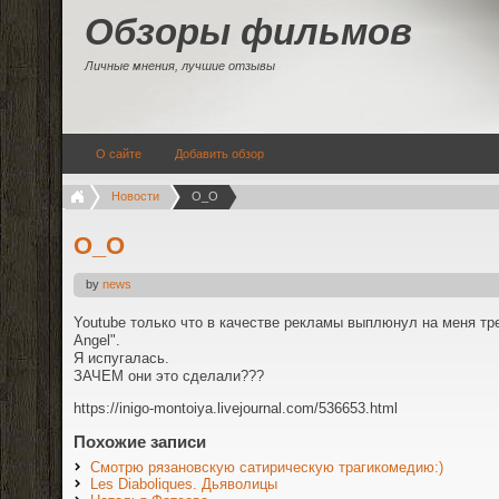
Обзоры фильмов
Личные мнения, лучшие отзывы
О сайте
Добавить обзор
Новости
О_О
О_О
by
news
Youtube только что в качестве рекламы выплюнул на меня тре
Angel".
Я испугалась.
ЗАЧЕМ они это сделали???
https://inigo-montoiya.livejournal.com/536653.html
Похожие записи
Смотрю рязановскую сатирическую трагикомедию:)
Les Diaboliques. Дьяволицы