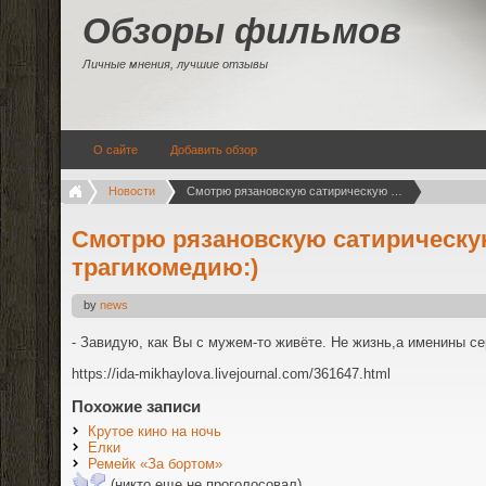
Обзоры фильмов
Личные мнения, лучшие отзывы
О сайте
Добавить обзор
Новости
Смотрю рязановскую сатирическую трагикомедию:)
Смотрю рязановскую сатирическ
трагикомедию:)
by
news
- Завидую, как Вы с мужем-то живёте. Не жизнь,а именины се
https://ida-mikhaylova.livejournal.com/361647.html
Похожие записи
Крутое кино на ночь
Елки
Ремейк «За бортом»
(никто еще не проголосовал)