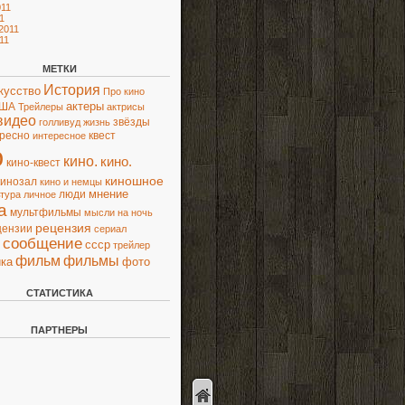
11
1
2011
11
МЕТКИ
История
кусство
Про кино
актеры
ША
Трейлеры
актрисы
видео
звёзды
голливуд
жизнь
ресно
квест
интересное
о
кино.
кино.
кино-квест
киношное
кинозал
кино и немцы
люди
мнение
ьтура
личное
а
мультфильмы
мысли
на ночь
рецензия
цензии
сериал
сообщение
ссср
трейлер
фильм
фильмы
ка
фото
СТАТИСТИКА
ПАРТНЕРЫ