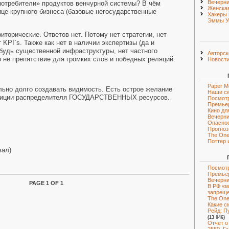
Вечерни
потребители» продуктов венчурной системы? В чём
Женская
це крупного бизнеса (базовые негосударственные
Хакеры 
Эммы У
торические. Ответов нет. Потому нет стратегии, нет
т
KPI
`
s
. Также как нет в наличии экспертизы (да и
нибудь существенной инфраструктуры, нет частного
Авторск
о не препятствие для громких слов и победных реляций.
Новост
Paper M
ьно долго создавать видимость. Есть острое желание
Наши с
озиции распределителя ГОСУДАРСТВЕННЫХ ресурсов.
Посмот
Премье
Кино дл
Вечерни
Опаснос
Прогноз
The One 
Поттер 
вал)
Посмотр
Премье
Вечерни
PAGE 1 OF 1
В РФ «м
запрещ
The One 
Какие с
Рейд: Пу
(13 046)
Отчет о