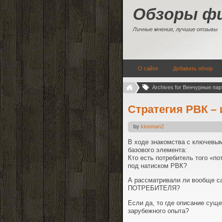
Обзоры ф
Личные мнения, лучшие отзывы
О сайте
Добавить обзор
Archives for Венчурные пар
Стратегия РВК – 
by
kinoman2
В ходе знакомства с ключевы
базового элемента:
Кто есть потребитель того «по
под натиском РВК?
А рассматривали ли вообще са
ПОТРЕБИТЕЛЯ?
Если да, то где описание сущ
зарубежного опыта?