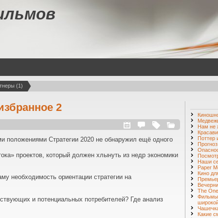
ильмов
тнеры (1)
избранное 2
Киношн
Медвежь
Нам не 
Красави
Поттер 
ми положениями Стратегии 2020 не обнаружил ещё одного
Прогноз
Опаснос
тока» проектов, который должен хлынуть из недр экономики
Посмот
Наши с
Paper M
Кино дл
му необходимость ориентации стратегии на
Премье
Вечерни
The One 
Фильмы
ествующих и потенциальных потребителей? Где анализ
широкой
Чашечка
Какие с