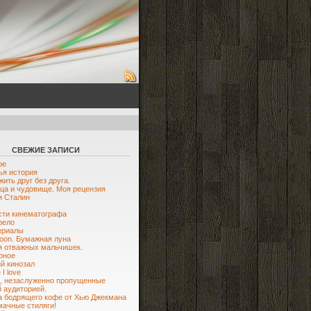
СВЕЖИЕ ЗАПИСИ
ое
я история
жить друг без друга.
ца и чудовище. Моя рецензия
и Сталин
ти кинематографа
рело
ериалы
oon. Бумажная луна
я отважных мальчишек.
рное
й кинозал
I love
, незаслуженно пропущенные
 аудиторией.
 бодрящего кофе от Хью Джекмана
мачные стиляги!