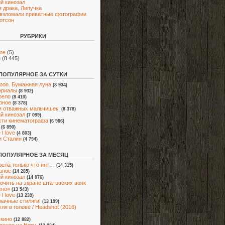
й кинозал
 драка, Липучка
взломали приватные фотографии
отсон
РУБРИКИ
ое
(5)
и
(8 445)
ПОПУЛЯРНОЕ ЗА СУТКИ
oon. Бумажная луна
(8 934)
ериалы
(8 932)
рело
(8 410)
рное
(8 378)
я отважных мальчишек.
(8 378)
й кинозал
(7 099)
ти кинематографа
(6 906)
(6 890)
I love
(4 803)
и Сталин
(4 794)
ПОПУЛЯРНОЕ ЗА МЕСЯЦ
ела только что инт…
(14 315)
рное
(14 285)
й кинозал
(14 076)
очить на экране штатовских вояк
ено»
(13 543)
I love
(13 239)
мачные стиляги!
(13 199)
ля в голове / Headshot (2016)
 кино
(12 882)