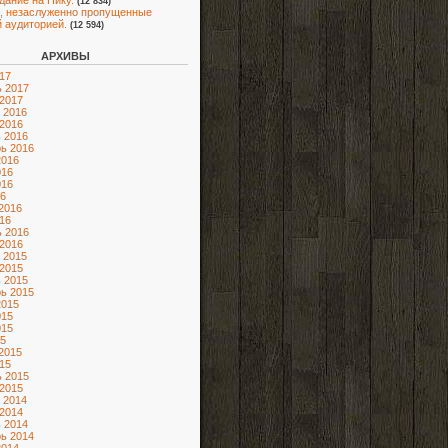
адание на Нику.
(12 834)
, незаслуженно пропущенные
 аудиторией.
(12 594)
АРХИВЫ
17
 2017
2017
 2016
2016
 2016
ь 2016
2016
016
016
6
2016
16
 2016
2016
 2015
2015
 2015
ь 2015
2015
015
015
5
2015
15
 2015
2015
 2014
2014
 2014
ь 2014