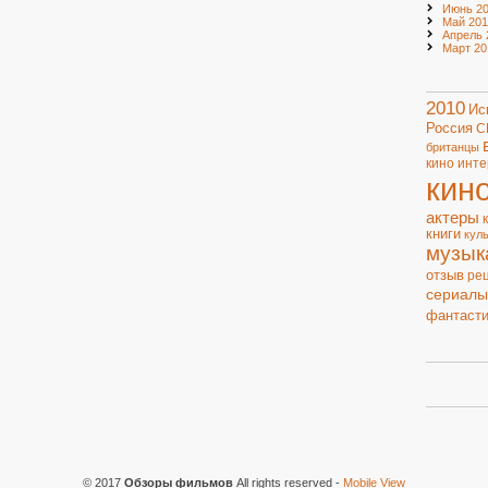
Июнь 20
Май 201
Апрель 
Март 20
2010
Ис
Россия
С
британцы
кино
инте
кин
актеры
книги
кул
музык
отзыв
ре
сериалы
фантасти
© 2017
Обзоры фильмов
All rights reserved
-
Mobile View