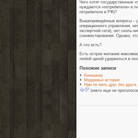
Чего хотят государственные «
нуждаются «потребители» в ли
потребители в РФ)?
Вышеприведённые вопросы – ри
операционного управления, не
экспертной сети), нет сколь-
соинвестирования. Однако, эт
А что есть?
Есть острое желание максимал
любой ценой удержаться в п
Похожие записи
Киношное
Медвежья история
Нам не жить друг без друга.
(никто еще не проголосо