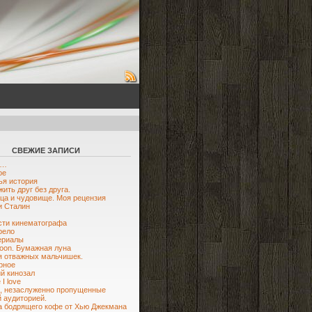
СВЕЖИЕ ЗАПИСИ
ю…
ое
я история
жить друг без друга.
ца и чудовище. Моя рецензия
и Сталин
ти кинематографа
рело
ериалы
oon. Бумажная луна
я отважных мальчишек.
рное
й кинозал
I love
, незаслуженно пропущенные
 аудиторией.
 бодрящего кофе от Хью Джекмана