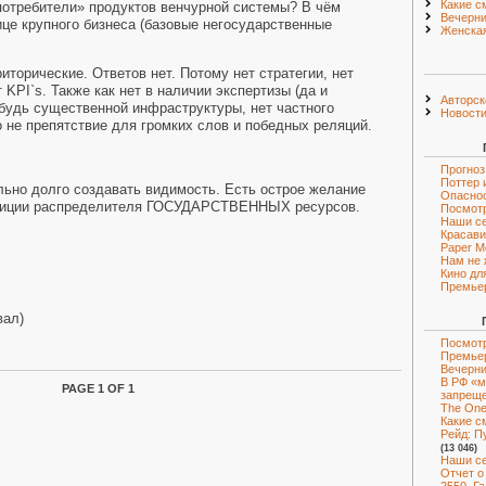
Какие с
потребители» продуктов венчурной системы? В чём
Вечерни
це крупного бизнеса (базовые негосударственные
Женская
торические. Ответов нет. Потому нет стратегии, нет
т
KPI
`
s
. Также как нет в наличии экспертизы (да и
Авторск
нибудь существенной инфраструктуры, нет частного
Новост
о не препятствие для громких слов и победных реляций.
Прогноз
Поттер 
ьно долго создавать видимость. Есть острое желание
Опаснос
озиции распределителя ГОСУДАРСТВЕННЫХ ресурсов.
Посмот
Наши с
Красави
Paper M
Нам не 
Кино дл
Премье
вал)
Посмотр
Премье
Вечерни
В РФ «м
PAGE 1 OF 1
запрещ
The One 
Какие с
Рейд: Пу
(13 046)
Наши с
Отчет о