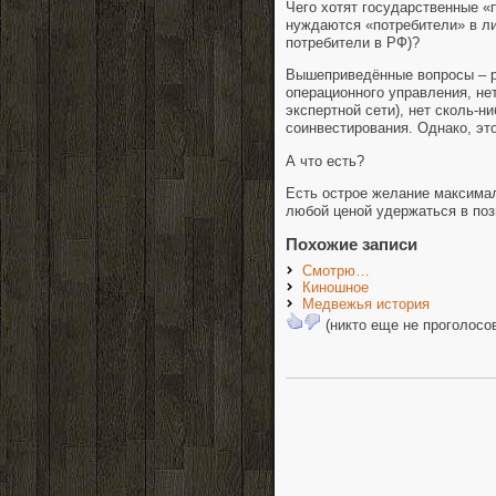
Чего хотят государственные «
нуждаются «потребители» в ли
потребители в РФ)?
Вышеприведённые вопросы – ри
операционного управления, не
экспертной сети), нет сколь-
соинвестирования. Однако, эт
А что есть?
Есть острое желание максимал
любой ценой удержаться в п
Похожие записи
Смотрю…
Киношное
Медвежья история
(никто еще не проголосо