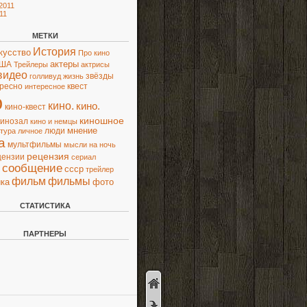
2011
11
МЕТКИ
История
кусство
Про кино
актеры
ША
Трейлеры
актрисы
видео
звёзды
голливуд
жизнь
ресно
квест
интересное
о
кино.
кино.
кино-квест
киношное
кинозал
кино и немцы
люди
мнение
ьтура
личное
а
мультфильмы
мысли
на ночь
рецензия
цензии
сериал
сообщение
ссср
трейлер
фильм
фильмы
ка
фото
СТАТИСТИКА
ПАРТНЕРЫ