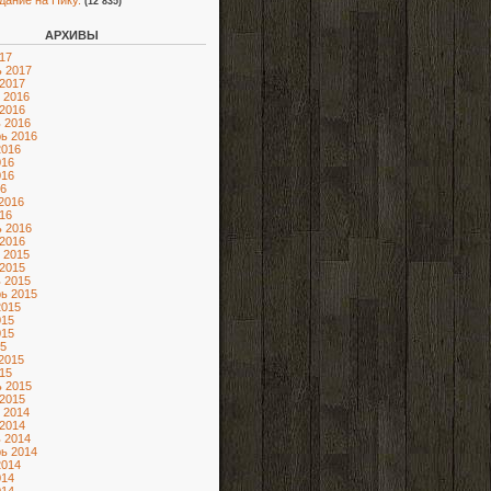
адание на Нику.
(12 835)
АРХИВЫ
17
 2017
2017
 2016
2016
 2016
ь 2016
2016
016
016
6
2016
16
 2016
2016
 2015
2015
 2015
ь 2015
2015
015
015
5
2015
15
 2015
2015
 2014
2014
 2014
ь 2014
2014
014