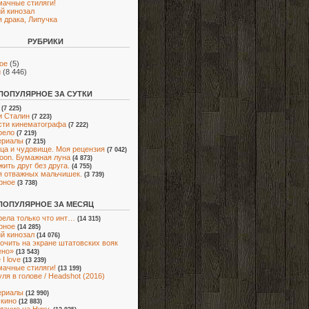
мачные стиляги!
й кинозал
 драка, Липучка
РУБРИКИ
ое
(5)
и
(8 446)
ПОПУЛЯРНОЕ ЗА СУТКИ
(7 225)
и Сталин
(7 223)
ти кинематографа
(7 222)
рело
(7 219)
ериалы
(7 215)
ца и чудовище. Моя рецензия
(7 042)
oon. Бумажная луна
(4 873)
жить друг без друга.
(4 755)
я отважных мальчишек.
(3 739)
рное
(3 738)
ПОПУЛЯРНОЕ ЗА МЕСЯЦ
ела только что инт…
(14 315)
рное
(14 285)
й кинозал
(14 076)
очить на экране штатовских вояк
ено»
(13 543)
I love
(13 239)
мачные стиляги!
(13 199)
ля в голове / Headshot (2016)
ериалы
(12 990)
 кино
(12 883)