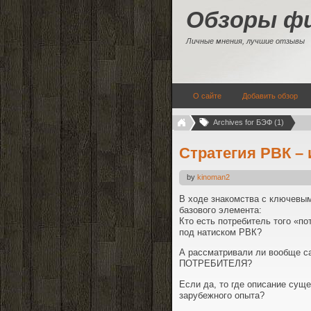
Обзоры ф
Личные мнения, лучшие отзывы
О сайте
Добавить обзор
Archives for БЭФ (1)
Стратегия РВК – 
by
kinoman2
В ходе знакомства с ключевы
базового элемента:
Кто есть потребитель того «по
под натиском РВК?
А рассматривали ли вообще са
ПОТРЕБИТЕЛЯ?
Если да, то где описание сущ
зарубежного опыта?