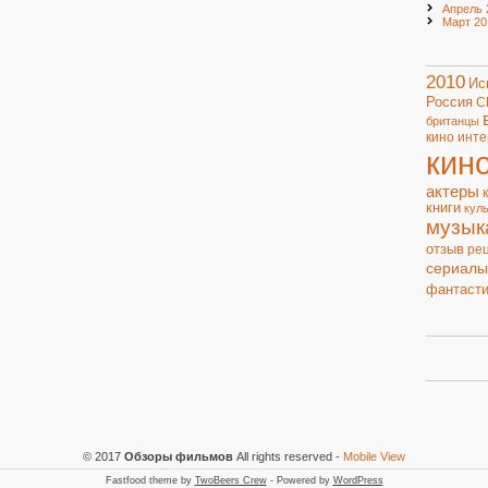
Апрель 
Март 20
2010
Ис
Россия
С
британцы
кино
инте
кин
актеры
книги
кул
музык
отзыв
ре
сериалы
фантасти
© 2017
Обзоры фильмов
All rights reserved
-
Mobile View
Fastfood theme by
TwoBeers Crew
- Powered by
WordPress