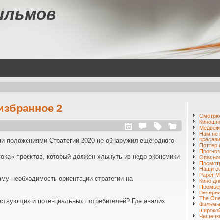
ильмов
избранное 2
Смотр
Киношн
Медвежь
Нам не 
Красави
ми положениями Стратегии 2020 не обнаружил ещё одного
Поттер 
Прогноз
тока» проектов, который должен хлынуть из недр экономики
Опаснос
Посмот
Наши с
Paper M
му необходимость ориентации стратегии на
Кино дл
Премье
Вечерни
The One 
ествующих и потенциальных потребителей? Где анализ
Фильмы
широкой
Чашечка