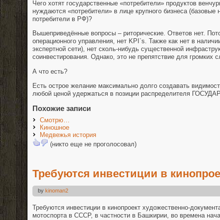
Чего хотят государственные «потребители» продуктов венчу
нуждаются «потребители» в лице крупного бизнеса (базовые
потребители в РФ)?
Вышеприведённые вопросы – риторические. Ответов нет. Пото
операционного управления, нет
KPI
`
s
. Также как нет в наличи
экспертной сети), нет сколь-нибудь существенной инфраструк
соинвестирования. Однако, это не препятствие для громких с
А что есть?
Есть острое желание максимально долго создавать видимост
любой ценой удержаться в позиции распределителя ГОСУД
Похожие записи
Смотрю…
Киношное
Медвежья история
(никто еще не проголосовал)
Требуются инвестиции в кинопрое
by
kinoman2
Требуются инвестиции в кинопроект художественно-документ
мотоспорта в СССР, в частности в Башкирии, во времена нач