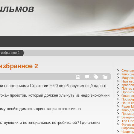
ильмов
 избранное 2
избранное 2
Смотр
Киношн
Медвежь
Нам не 
Красави
ми положениями Стратегии 2020 не обнаружил ещё одного
Поттер 
Прогноз
тока» проектов, который должен хлынуть из недр экономики
Опаснос
Посмот
Наши с
Paper M
му необходимость ориентации стратегии на
Кино дл
Премье
Вечерни
The One 
ествующих и потенциальных потребителей? Где анализ
Фильмы
широкой
Чашечка