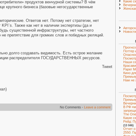
Какие с
потребители» продуктов венчурной системы? В чём
Вечерни
це крупного бизнеса (базовые негосударственные
Женская
торические. Ответов нет. Потому нет стратегии, нет
т
KPI
`
s
. Также как нет в наличии экспертизы (да и
Авторск
нибудь существенной инфраструктуры, нет частного
Новост
о не препятствие для громких слов и победных реляций.
Прогноз
Поттер 
ьно долго создавать видимость. Есть острое желание
Опаснос
озиции распределителя ГОСУДАРСТВЕННЫХ ресурсов.
Посмот
Наши с
Красави
Tweet
Paper M
Кино дл
Премье
Нам не 
вал)
Посмотр
Премье
Вечерни
В РФ «м
No Comments -
Leave a comment
запрещ
The One 
Какие с
Рейд: Пу
(13 046)
Отчет о
2550. Г