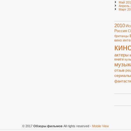
Май 201
Апрель 
Март 20
2010
Ис
Россия
С
британцы
кино
инте
кин
актеры
книги
кул
музык
отзыв
ре
сериалы
фантасти
© 2017
Обзоры фильмов
All rights reserved
-
Mobile View