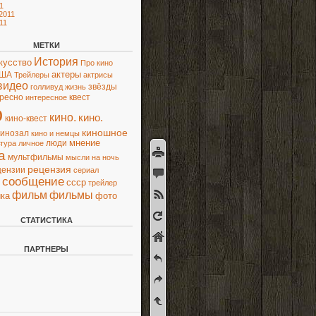
1
2011
11
МЕТКИ
История
кусство
Про кино
актеры
ША
Трейлеры
актрисы
видео
звёзды
голливуд
жизнь
ресно
квест
интересное
о
кино.
кино.
кино-квест
киношное
кинозал
кино и немцы
люди
мнение
ьтура
личное
а
мультфильмы
мысли
на ночь
рецензия
цензии
сериал
сообщение
ссср
трейлер
фильм
фильмы
ка
фото
СТАТИСТИКА
ПАРТНЕРЫ