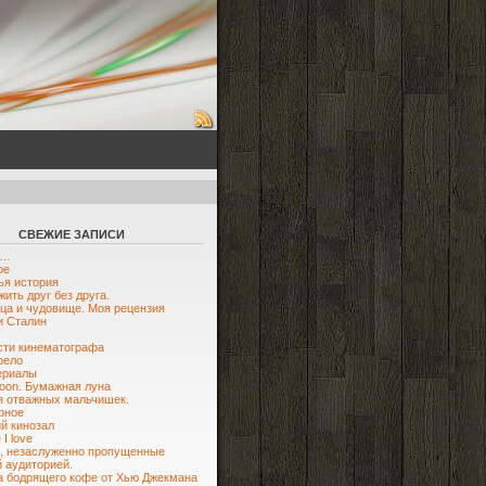
СВЕЖИЕ ЗАПИСИ
ю…
ое
я история
жить друг без друга.
ца и чудовище. Моя рецензия
и Сталин
ти кинематографа
рело
ериалы
oon. Бумажная луна
я отважных мальчишек.
рное
й кинозал
I love
, незаслуженно пропущенные
 аудиторией.
 бодрящего кофе от Хью Джекмана