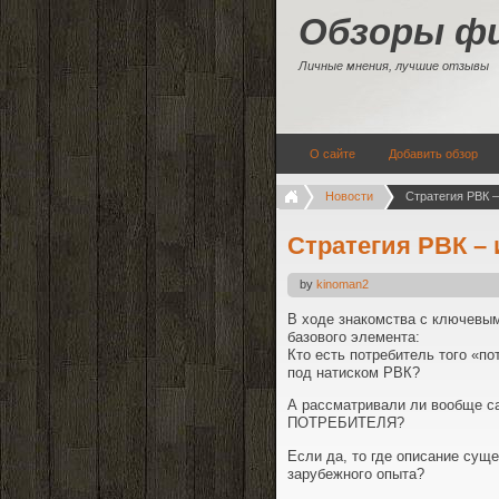
Обзоры ф
Личные мнения, лучшие отзывы
О сайте
Добавить обзор
Новости
Стратегия РВК –
Стратегия РВК – 
by
kinoman2
В ходе знакомства с ключевы
базового элемента:
Кто есть потребитель того «по
под натиском РВК?
А рассматривали ли вообще са
ПОТРЕБИТЕЛЯ?
Если да, то где описание сущ
зарубежного опыта?