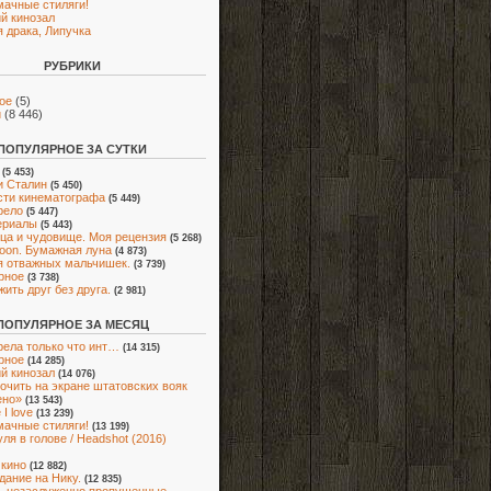
мачные стиляги!
й кинозал
 драка, Липучка
РУБРИКИ
ое
(5)
и
(8 446)
ПОПУЛЯРНОЕ ЗА СУТКИ
(5 453)
и Сталин
(5 450)
ти кинематографа
(5 449)
рело
(5 447)
ериалы
(5 443)
ца и чудовище. Моя рецензия
(5 268)
oon. Бумажная луна
(4 873)
я отважных мальчишек.
(3 739)
рное
(3 738)
жить друг без друга.
(2 981)
ПОПУЛЯРНОЕ ЗА МЕСЯЦ
ела только что инт…
(14 315)
рное
(14 285)
й кинозал
(14 076)
очить на экране штатовских вояк
ено»
(13 543)
I love
(13 239)
мачные стиляги!
(13 199)
ля в голове / Headshot (2016)
 кино
(12 882)
адание на Нику.
(12 835)