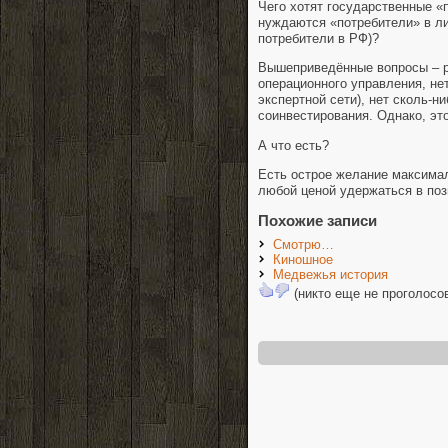
Чего хотят государственные «
нуждаются «потребители» в ли
потребители в РФ)?
Вышеприведённые вопросы – ри
операционного управления, не
экспертной сети), нет сколь-
соинвестирования. Однако, эт
А что есть?
Есть острое желание максимал
любой ценой удержаться в п
Похожие записи
Смотрю…
Киношное
Медвежья история
(никто еще не проголосо