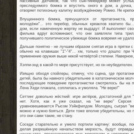
пассивных датчиков, так что сын-тинейджер может усл
преследуемого бомжа и впустить оного в дом, а дочка, 
отворяет потихоньку калитку возбуждённому Ромео. Не крепос
Впущеннного бомжа, прячущегося от протагониста, пр
молодёжи"... это перебор, обычных креаклов хватило бы..
дом, если намеченную жертву не выдадут. И выполняет сво
фильма вдруг вспоминают, что они заявляли типа трилл
получившего политическое убежище бомжа вовремя не удалос
Дальше понятно - не лучшим образом снятая игра в прятки с
обычно на клавишах "1"-"4"... хм, только что дошло: при
применение оружия выше некой четвёртой степени. Наверное, 
Хэппи-энд в какой-то мере присутствует, но он неубедителен.
Изящно обходя спойлеры, отмечу, что сцена, где протагон
детей, была бы намного убедительнее в кататоническом молч
последующее поведение протагонистки смотрелось бы на 
Лена Хеди плакала, соплилась и умоляла. "Не верю!"
Сеттинг довольно жёсткий: игре актёров, достаточной для 
нет. Хотя, как я уже сказал, на "не верю" Серсея 
уравновешивается Рысом Уэйкфилдом. Молодец, сыграл "веж
можно и нужно бояться. Дети тоже вполне убедительны, но г
это они сами такие, не стану.
Соседи старательно и умело портили картину: вообще, по
делая разрешённую начальством мерзость, будут оправды
начальства, представляется мне моветоном и неверием в