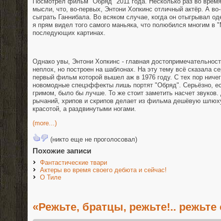
Посмотрел фильм "Обряд" 2011 года. Несколько раз во время
мысли, что, во-первых, Энтони Хопкинс отличный актёр. А во
сыграть Ганнибала. Во всяком случае, когда он отыгрывал о
я прям видел того самого маньяка, что полюбился многим в "
последующих картинах.
Однако увы, Энтони Хопкинс - главная достопримечательнос
неплох, но построен на шаблонах. На эту тему всё сказала с
первый фильм которой вышел аж в 1976 году. С тех пор ничег
новомодные спецэффекты лишь портят "Обряд". Серьёзно, е
гримом, было бы лучше. То же стоит заметить насчет звуков
рычаний, хрипов и скрипов делает из фильма дешёвую шлюх
красотой, а раздвинутыми ногами.
(more...)
(никто еще не проголосовал)
Похожие записи
Фантастические твари
Актеры во время своего дебюта и сейчас!
О Тиле
«Режьте, братцы, режьте!.. режьте 