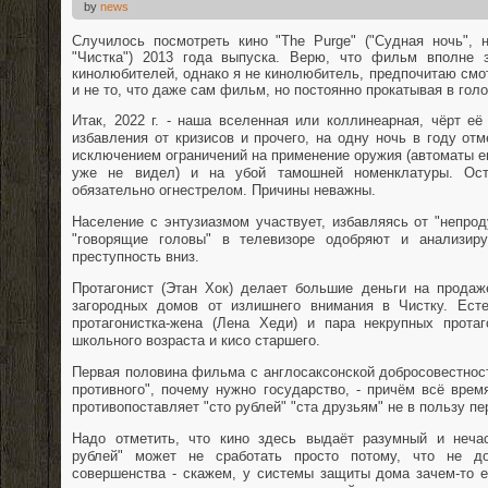
by
news
Случилось посмотреть кино "The Purge" ("Судная ночь", 
"Чистка") 2013 года выпуска. Верю, что фильм вполне 
кинолюбителей, однако я не кинолюбитель, предпочитаю смот
и не то, что даже сам фильм, но постоянно прокатывая в голо
Итак, 2022 г. - наша вселенная или коллинеарная, чёрт её
избавления от кризисов и прочего, на одну ночь в году отм
исключением ограничений на применение оружия (автоматы е
уже не видел) и на убой тамошней номенклатуры. Ос
обязательно огнестрелом. Причины неважны.
Население с энтузиазмом участвует, избавляясь от "непро
"говорящие головы" в телевизоре одобряют и анализиру
преступность вниз.
Протагонист (Этан Хок) делает большие деньги на прода
загородных домов от излишнего внимания в Чистку. Есте
протагонистка-жена (Лена Хеди) и пара некрупных протаг
школьного возраста и кисо старшего.
Первая половина фильма с англосаксонской добросовестнос
противного", почему нужно государство, - причём всё врем
противопоставляет "сто рублей" "ста друзьям" не в пользу пе
Надо отметить, что кино здесь выдаёт разумный и нечас
рублей" может не сработать просто потому, что не д
совершенства - скажем, у системы защиты дома зачем-то 