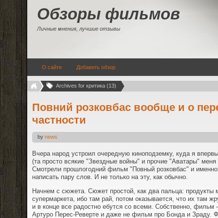
Обзоры фильмов
Личные мнения, лучшие отзывы
О сайте
Добавить обзор
Archives for критика (13)
Повний розковбас вообще и о пер
частности
by
news
Вчера народ устроил очередную киноподземку, куда я впервы
(та просто всякие "Звездные войны" и прочие "Аватары" меня 
Смотрели прошлогодний фильм "Повный розковбас" и именно 
написать пару слов. И не только на эту, как обычно.
Начнем с сюжета. Сюжет простой, как два пальца: продукты 
супермаркета, ибо там рай, потом оказывается, что их там ж
и в конце все радостно ебутся со всеми. Собственно, фильм -
Артуро Перес-Реверте и даже не фильм про Бонда и Зраду. Ф