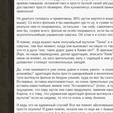
арабом-лавашом, испанкой-тако и просто булкой своей абсур
доставляют просто безмерно. Или куннилингус клизмой банки
прикольно!
Но диалоги туповаты и примитивны, 90% шуток вертятся вокру
выше). Со всего фильма я бы наковырял где-то ну, в сумме п
реально чем-то понравились, остальное - так себе, самоповт
мне бы, скорее всего, фильм не особо понравился, если бы н
ахуитительнейшая украинская озвучка. Об этом я и хотел пог
Я помню, когда вышел ныне полузабытый мультик "Тачки" и я 
озвучке, там был момент, когда они выезжают на какую-то там
что-то в духе "ооо, таких дорог даже в Киеве нет!". В оригин
Йорк, но наши переводчики, делая адаптацию, вписали "Киев"
никак не влияет, но зато зрительному залу с сидящей в нем 
добавляет стопицот положительных эмоций.
Да, этим занимаются уже очень давно и очень умело - и огро
розковбасi" адаптация была просто шикарнейшей и велилепне
тупо вытянула фильм из бездны уныния, куда он мог бы скат
Во-первых, вставка маллоизвестных, но очень прикольных укр
вставка известнейших мемов типа "Астанавитесь!" (плюс, в-т
ощущение, что пару шуток они сами придумали, заменив какое-
Короче, я к тому, что украинская адаптация фильм вытянула н
мультик" если не шедевр, то что-то очень к нему близкое.
И ведь это не единичный случай! Все же помнят айситивишно
просто охуенно! Я даже помню, искали как-то еще аж с бывше