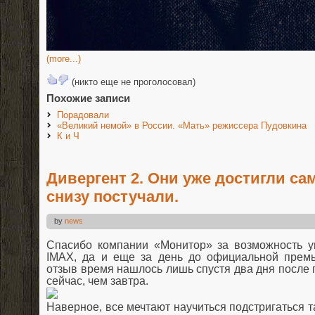
(more...)
(никто еще не проголосовал)
Похожие записи
Порадовали
«Великий немой» в России. «Мать» режиссера Пудовкина
К и Ч
Дивергент 2. Они уже достигли сам
снизу постучали.
by
news
Спасибо компании «Монитор» за возможность 
IMAX
, да и еще за день до официальной прем
отзыв время нашлось лишь спустя два дня после 
сейчас, чем завтра.
Наверное, все мечтают научиться подстригаться т