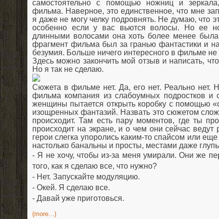
самостоятельно с помощью ножниц и зеркала,
фильма. Наверное, это единственное, что мне за
я даже не могу челку подровнять. Не думаю, что эт
особенно если у вас вьются волосы. Но ее н
длинными волосами она хоть более менее была 
фрагмент фильма был за гранью фантастики и на
безумия. Больше ничего интересного в фильме не
Здесь можно закончить мой отзыв и написать, что
Но я так не сделаю.
Сюжета в фильме нет. Да, его нет. Реально нет. 
фильма компания из слабоумных подростков и 
женщины пытается открыть коробку с помощью «
изощренных фантазий. Назвать это сюжетом слож
происходит. Там есть пару моментов, где ты пр
происходит на экране, и о чем они сейчас ведут 
герои слегка упоролись каким-то спайсом или еще
настолько банальны и просты, местами даже глупы
- Я не хочу, чтобы из-за меня умирали. Они же п
того, как я сделаю все, что нужно?
- Нет. Запускайте модуляцию.
- Окей. Я сделаю все.
- Давай уже приготовься.
(more...)