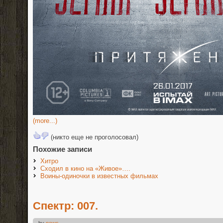
(more...)
(никто еще не проголосовал)
Похожие записи
Хитро
Сходил в кино на «Живое»….
Воины-одиночки в известных фильмах
Спектр: 007.
by
news