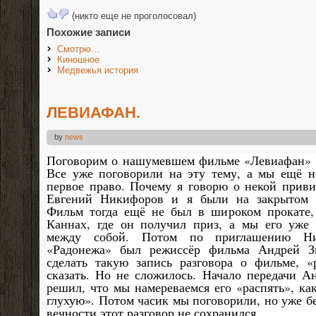
(никто еще не проголосовал)
Похожие записи
Смотрю…
Киношное
Медвежья история
ЛЕВИАФАН.
by
news
Поговорим о нашумевшем фильме «Левиафан» г
Все уже поговорили на эту тему, а мы ещё н
первое право. Почему я говорю о некой прив
Евгений Никифоров и я были на закрытом п
Фильм тогда ещё не был в широком прокате,
Каннах, где он получил приз, а мы его уже 
между собой. Потом по приглашению Ни
«Радонежа» был режиссёр фильма Андрей З
сделать такую запись разговора о фильме, «
сказать. Но не сложилось. Начало передачи А
решил, что мы намереваемся его «распять», как
глухую». Потом часик мы поговорили, но уже бе
вечности этот разговор не сохранился.