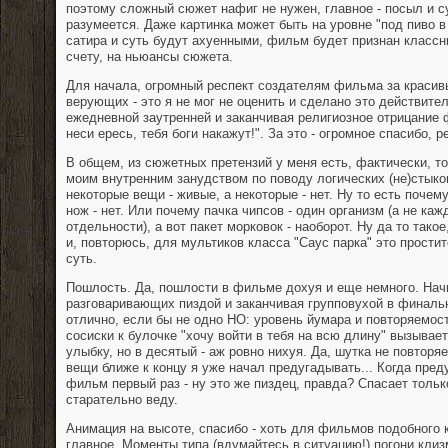
поэтому сложный сюжет нафиг не нужен, главное - посыл и с
разумеется. Даже картинка может быть на уровне "под пиво в
сатира и суть будут ахуенными, фильм будет признан классн
счету, на ньюансы сюжета.
Для начала, огромный респект создателям фильма за красив
верующих - это я не мог не оценить и сделано это действител
ежедневной заутренней и заканчивая религиозное отрицание 
неси ересь, тебя боги накажут!". За это - огромное спасибо, р
В общем, из сюжетных претензий у меня есть, фактически, то
моим внутренним занудством по поводу логических (не)стыков
некоторые вещи - живые, а некоторые - нет. Ну то есть почем
нож - нет. Или почему пачка чипсов - один организм (а не каж
отдельности), а вот пакет морковок - наоборот. Ну да то такое
и, повторюсь, для мультиков класса "Саус парка" это простит
суть.
Пошлость. Да, пошлости в фильме дохуя и еще немного. Начи
разговаривающих пиздой и заканчивая групповухой в финальн
отлично, если бы не одно НО: уровень йумара и повторяемос
сосиски к булочке "хочу войти в тебя на всю длину" вызывает
улыбку, но в десятый - аж ровно нихуя. Да, шутка не повторя
вещи ближе к концу я уже начал предугадывать... Когда пре
фильм первый раз - ну это же пиздец, правда? Спасает только
старательно веду.
Анимация на высоте, спасибо - хоть для фильмов подобного 
главное. Моменты типа (вдумайтесь в ситуацию!) погони кли