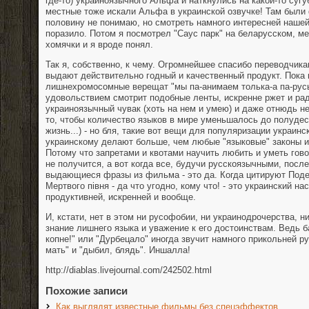
где-то) украиноязычного Альфа и наткнулись на какой-то суг
местные тоже искали Альфа в украинской озвучке! Там были 
половину не понимаю, но смотреть намного интересней нашей 
поразило. Потом я посмотрел "Саус парк" на беларусском, м
хомячки и я вроде понял.
Так я, собственно, к чему. Огромнейшее спасибо переводчикам
выдают действительно годный и качественный продукт. Пока
лишнехромосомные верещат "мы па-анимаем толька-а па-руськ
удовольствием смотрит подобные ленты, искренне ржет и рад
украиноязычный чувак (хоть на нем и умею) и даже отнюдь не
то, чтобы количество языков в мире уменьшалось до полудеся
жизнь...) - но бля, такие вот вещи для популяризации украинс
украинскому делают больше, чем любые "языковые" законы и
Потому что запретами и квотами научить любить и уметь гово
не получится, а вот когда все, будучи русскоязычными, пос
выдающиеся фразы из фильма - это да. Когда цитируют Поде
Мертвого пiвня - да что угодно, кому что! - это украинский н
продуктивней, искренней и вообще.
И, кстати, нет в этом ни русофобии, ни украинодрочерства, ни
знание лишнего языка и уважение к его достоинствам. Ведь б
копне!" или "Дурбецало" иногда звучит намного прикольней р
мать" и "дыбил, блядь". Иншалла!
http://diablas.livejournal.com/242502.html
Похожие записи
Как выглядят известные фильмы без спецэффектов