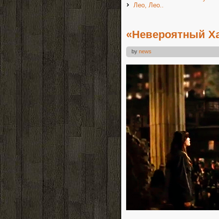
Лео, Лео..
«Невероятный Ха
by
news