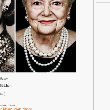
буке)
3525.html
вал)
йзенштейн
о Макса «Wasteland».