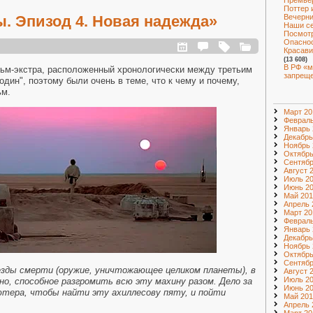
Премье
Поттер 
Вечерни
. Эпизод 4. Новая надежда»
Наши с
Посмот
Опаснос
Красави
(13 608)
В РФ «м
ьм-экстра, расположенный хронологически между третьим
запрещ
один", поэтому были очень в теме, что к чему и почему,
ьм.
Март 20
Февраль
Январь 
Декабрь
Ноябрь 
Октябрь
Сентябр
Август 
Июль 2
Июнь 2
Май 201
Апрель 
Март 20
Февраль
Январь 
Декабрь
Ноябрь 
Октябрь
Сентябр
зды смерти (оружие, уничтожающее целиком планеты), в
Август 
Июль 2
но, способное разгромить всю эту махину разом. Дело за
Июнь 2
ютера, чтобы найти эту ахиллесову пяту, и пойти
Май 201
Апрель 