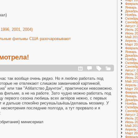
Март 20
Февраль
Январь 
Декабрь
вал)
Ноябрь 
Октябрь
Сентябр
Август 
1996, 2001, 2004)
Июль 2
Июнь 2
Май 201
нальные фильмы США разочаровывают
Апрель 
Март 20
Февраль
Январь 
смотрела!
Декабрь
Ноябрь 
Октябрь
Сентябр
Август 
Июль 2
Июнь 2
час так вообще очень редко. Но я люблю работать под
Май 201
оторые не отвлекают слишком заманчивой картинкой,
Апрель 
иа" или там "Аббатство Даунтон", практически невозможно.
Март 20
Февраль
а фильме, а не на работе. Зато чудно можно работать под
Январь 
нцу первого сезона любишь всех актёров нежно, с первых
Декабрь
ат и дальше спокойно рисуешь/шьёшь/делаешь мозаику. У
Ноябрь 
Октябрь
 несмотрения последние полгода, а тут прорвало и я
Сентябр
:
Август 
Июль 2
кобритания) минисериал
Июнь 2
Май 201
Апрель 
Март 20
Февраль