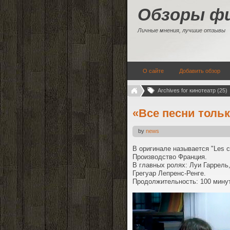
Обзоры ф
Личные мнения, лучшие отзывы
О сайте
Добавить обзор
Archives for кинотеатр (25)
«Все песни тольк
by
news
В оригинале называется "Les c
Производство Франция.
В главных ролях: Луи Гаррель
Грегуар Лепренс-Ренге.
Продолжительность: 100 минут