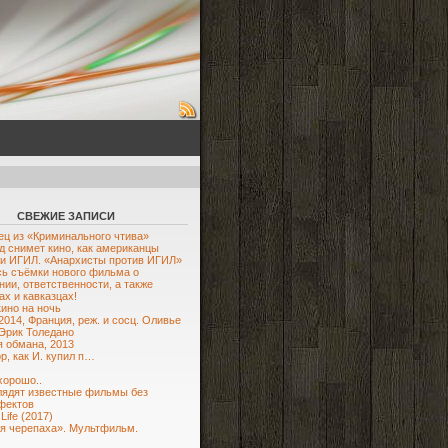
СВЕЖИЕ ЗАПИСИ
ец из «Криминального чтива»
д снимет кино, как американцы
и ИГИЛ. «Анархисты против ИГИЛ»
ь съёмки нового фильма о
нии, ответственности, а также
ах и кавказцах!
кино на ночь
2014, Франция, реж. и сосц. Оливье
Эрик Толедано
 обмана, 2013
ор, как И. купил п…
хорошо..
лядят известные фильмы без
фектов
Life (2017)
я черепаха». Мультфильм.