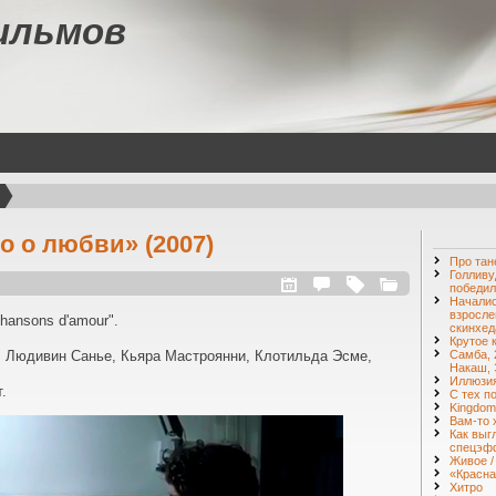
ильмов
о о любви» (2007)
Про тан
Голливу
победил
Началис
взросле
hansons d'amour".
скинхед
Крутое 
, Людивин Санье, Кьяра Мастроянни, Клотильда Эсме,
Самба, 
Накаш, 
Иллюзия
.
С тех п
Kingdom
Вам-то 
Как выг
спецэф
Живое / 
«Красна
Хитро