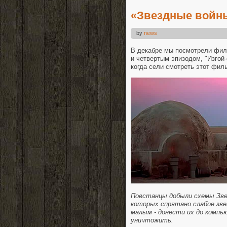
«Звездные войны
by
news
В декабре мы посмотрели фил
и четвертым эпизодом, "Изгой-
когда сели смотреть этот фил
Повстанцы добыли схемы Зве
которых спрятано слабое зве
малым - донести их до компь
уничтожить.