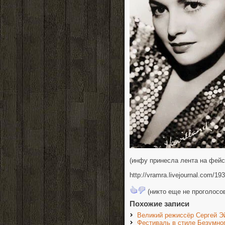
(инфу принесла лента на фейс
http://vramra.livejournal.com/19
(никто еще не проголосо
Похожие записи
Великий режиссёр Сергей Э
Фестиваль в стиле Безумног