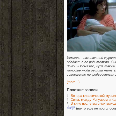
Исмаэль - начинающий журнал
обедает с ее родителями. Он
домой к Исмаэлю, куда также
молодые люди решили жить в
совершенно непредвиденным о
(more...)
Похожие записи
Вечера классической музык
Связь между Ренуаром и К
В кино после вкусных выход
(никто еще не проголосо