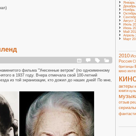
Январь 
Декабрь
вал)
Ноябрь 
Октябрь
Сентябр
Август 
Июль 20
Июнь 20
Май 201
Апрель 
Март 20
лленд
2010
Ис
Россия
С
британцы
знаменитого фильма "Унесенные ветром" (по одноименному
кино
инте
ятого в 1937 году. Вчера отмечала свой 100-летний
кин
езда из той экранизации, кто дожил до наших дней! По мне,
актеры
книги
кул
музык
отзыв
ре
сериалы
фантасти