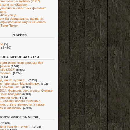
сни только о любви» (2007)
в кино на «Живое»….
диночки в известных фильмах
кино
 42-й улице
ли бы официально, делов то.
официальные кадры из нового
«Твин Пикс»
РУБРИКИ
ое
(5)
и
(8 480)
ПОПУЛЯРНОЕ ЗА СУТКИ
лядят известные фильмы без
фектов
(9 367)
Life (2017)
(8 946)
хорошо..
(8 794)
(7 665)
ор, как И. купил п…
(7 655)
я черепаха». Мультфильм.
(7 120)
 обмана, 2013
(6 325)
2014, Франция, реж. и сосц. Оливье
Эрик Толедано
(6 323)
кино на ночь
(4 975)
ь съёмки нового фильма о
нии, ответственности, а также
ах и кавказцах!
(4 960)
ПОПУЛЯРНОЕ ЗА МЕСЯЦ
(15 660)
ела только что инт…
(14 326)