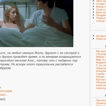
«Все пе
Сходил 
Воины-о
Ушли в 
Ваня на
Продава
Первые 
сезона 
Авторск
Новост
Как выг
ист, он любит нежную Жюли, дружит с ее сестрой и
спецэф
и дружно проводят время, а по вечерам возвращаются
Живое / 
Вам-то 
 приходит веселая Алис, потому что с недавних пор
Kingdom
троем. Но вскоре этот треугольник распадется
С тех п
бразом.
«Красна
Иллюзия
Самба, 
Накаш, 
Крутое 
Началис
взросле
и
скинхед
арлсоном
ных..
вал)
Прогноз
Посмотр