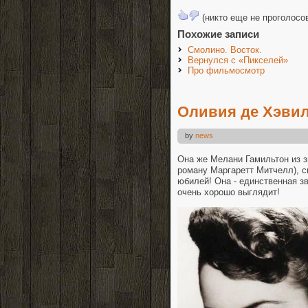
(никто еще не проголосо
Похожие записи
Смолино. Восток.
Вернулся с «Пикселей»
Про фильмосмотр
Оливия де Хэви
by
news
Она же Мелани Гамильтон из 
роману Маргаретт Митчелл), сн
юбилей! Она - единственная зв
очень хорошо выглядит!