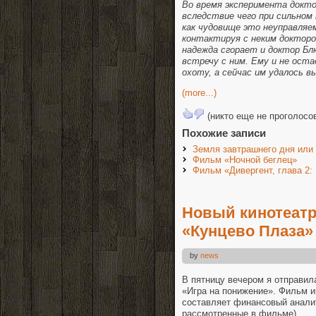
Во время эксперимента докто
вследствие чего при сильном 
как чудовище это неуправляе
контактируя с неким докторо
надежда сгорает и доктор Бл
встречу с ним. Ему и не оста
охоту, а сейчас им удалось в
(more...)
(никто еще не проголосо
Похожие записи
Земля завтрашнего дня или
Фильм «Ночной беглец»
Фильм «Дивергент, глава 2:
Новый кинотеатр
«Кунцево Плаза»
by
news
В пятницу вечером я отправил
«Игра на понижение». Фильм и
составляет финансовый анали
рассмотренные в фильме).