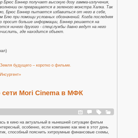
р Брюс Бэннер получает высокую дозу гамма-излучения,
волнении он превращается в зеленого монстра Халка. Так
мо, Брюс Бэннер пытается избавиться от него в себе,
м Блю при помощи условных обозначений. Когда последняя
ю просит больше информации, Бэннер решается на
ется ничего другого - спецслужбы давно ведут на него
ычислить, где находится объект.
вал)
 Земля будущего – коротко о фильме.
 Инсургент»
 сети Mori Cinema в МФК
ась в кино на актуальный в нынешней ситуации фильм
нтересный, особенно, если компанию как мне в этот день
тик, способный пояснить хитроумные финансовые схемы,