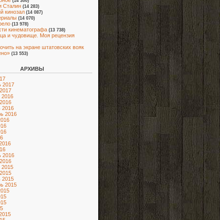
рное
(14 300)
и Сталин
(14 283)
й кинозал
(14 087)
ериалы
(14 070)
рело
(13 978)
ти кинематографа
(13 738)
ца и чудовище. Моя рецензия
очить на экране штатовских вояк
ено»
(13 553)
АРХИВЫ
17
 2017
2017
 2016
2016
 2016
ь 2016
2016
016
016
6
2016
16
 2016
2016
 2015
2015
 2015
ь 2015
2015
015
015
5
2015