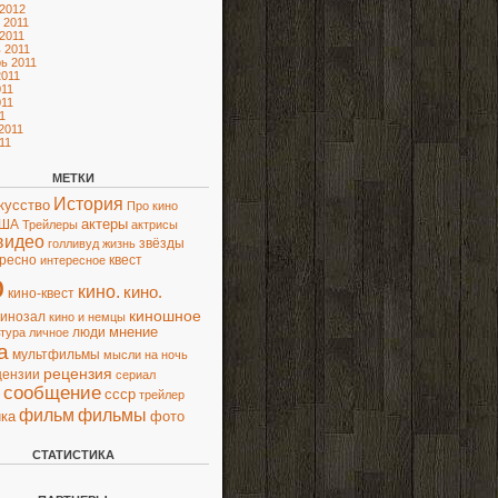
2012
 2011
2011
 2011
ь 2011
2011
11
11
1
2011
11
МЕТКИ
История
кусство
Про кино
актеры
ША
Трейлеры
актрисы
видео
звёзды
голливуд
жизнь
ресно
квест
интересное
о
кино.
кино.
кино-квест
киношное
кинозал
кино и немцы
люди
мнение
ьтура
личное
а
мультфильмы
мысли
на ночь
рецензия
цензии
сериал
сообщение
ссср
трейлер
фильм
фильмы
ка
фото
СТАТИСТИКА