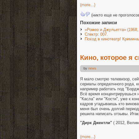
(more...)
(никто еще не проголосо
Похожие записи
«Ромео и Джульетта» (1968, 
Спектр: 007.
Поход в кинотеатр! Крими
Кино, которое я 
by
news
Я мало смотрю телевизор, сей
сериалы определнного рода, к
например работать под "Бордж
Всё время концентрируешься н
"Касла" или "Кости", уже к ко
кадров угадываешь кто винов
меня был очень долгий период
решила написать отзывы. Итак
"Дирк Джентли"
( 2012, Вели
(more...)