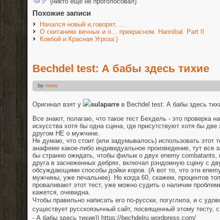
(никто еще не проголосовал)
Похожие записи
Начался новый и,говорят, …
О скитаниях вечных и о… прекрасном. Hannibal. Part II
Ковбой и Красная Угроза:)
Bechdel test: А бабы здесь тихие
by
news
Оригинал взят у
sulaparre
в Bechdel test: А бабы здесь тих
Все знают, полагаю, что такое тест Бехдель - это проверка на
искусства хотя бы одна сцена, где присутствуют хотя бы две
другом НЕ о мужчине.
Не думаю, что стоит (или задумывалось) использовать этот т
анафеме какое-либо индивидуальное произведение, тут все з
бы странно ожидать, чтобы фильм о двух enemy combatants,
друга в заснеженных дебрях, включал рэндомную сцену с дв
обсуждающими способы дойки коров. (А вот то, что эти enem
мужчины, уже печальнее). Но когда 60, скажем, процентов то
проваливают этот тест, уже можно судить о наличии проблемы
кажется, очевидна.
Чтобы правильно написать его по-русски, погуглила, и с удо
существует русскоязычный сайт, посвященный этому тесту, 
- А бабы здесь тихие)) https://bechdelru.wordpress.com/