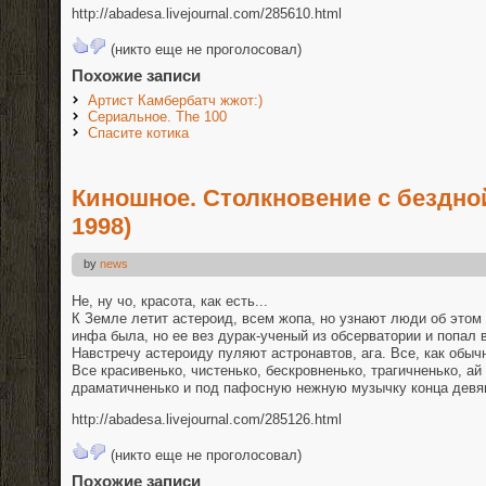
http://abadesa.livejournal.com/285610.html
(никто еще не проголосовал)
Похожие записи
Артист Камбербатч жжот:)
Сериальное. The 100
Спасите котика
Киношное. Столкновение с бездной
1998)
by
news
Не, ну чо, красота, как есть...
К Земле летит астероид, всем жопа, но узнают люди об этом по
инфа была, но ее вез дурак-ученый из обсерватории и попал в
Навстречу астероиду пуляют астронавтов, ага. Все, как обыч
Все красивенько, чистенько, бескровненько, трагичненько, ай 
драматичненько и под пафосную нежную музычку конца девя
http://abadesa.livejournal.com/285126.html
(никто еще не проголосовал)
Похожие записи