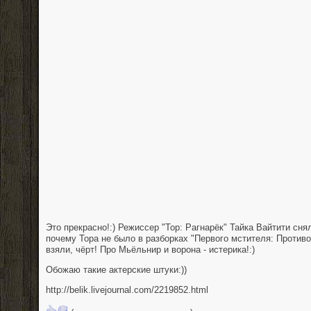
Это прекрасно!:) Режиссер "Тор: Рагнарёк" Тайка Вайтити сн
почему Тора не было в разборках "Первого мстителя: Противо
взяли, чёрт! Про Мьёльнир и ворона - истерика!:)
Обожаю такие актерские штуки:))
http://belik.livejournal.com/2219852.html