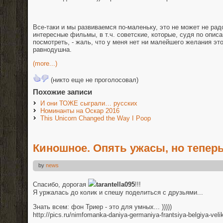
Все-таки и мы развиваемся по-маленьку, это не может не рад
интересные фильмы, в т.ч. советские, которые, судя по опис
посмотреть, - жаль, что у меня нет ни малейшего желания это
равнодушна.
(more...)
(никто еще не проголосовал)
Похожие записи
И они ТОЖЕ сыграли… русских
Номинанты на Оскар 2016
This Unicorn Changed the Way I Poop
Киношное. Опять ужасы, но тепе
by
news
Спасибо, дорогая
tarantella095
!!!
Я уржалась до колик и спешу поделиться с друзьями...
Знать всем: фон Триер - это для умных... )))))
http://pics.ru/nimfomanka-daniya-germaniya-frantsiya-belgiya-veli