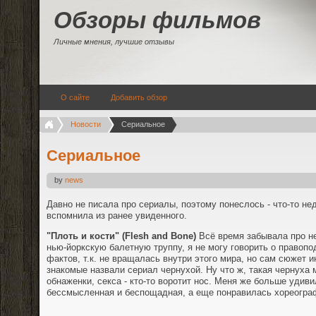
Обзоры фильмов
Личные мнения, лучшие отзывы
О сайте
Добавить обзор
Новости
Сериальное
Сериальное
by
news
Давно не писала про сериалы, поэтому понеслось - что-то не
вспомнила из ранее увиденного.
"Плоть и кости" (Flesh and Bone)
Всё время забывала про не
нью-йоркскую балетную труппу, я не могу говорить о правопо
фактов, т.к. не вращалась внутри этого мира, но сам сюжет 
знакомые назвали сериал чернухой. Ну что ж, такая чернуха 
обнаженки, секса - кто-то воротит нос. Меня же больше удив
бессмысленная и беспощадная, а еще понравилась хореогра