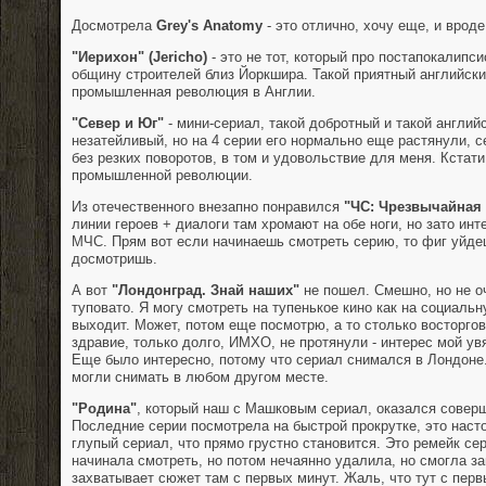
Досмотрела
Grey's Anatomy
- это отлично, хочу еще, и врод
"Иерихон" (Jericho)
- это не тот, который про постапокалипсис
общину строителей близ Йоркшира. Такой приятный английски
промышленная революция в Англии.
"Север и Юг"
- мини-сериал, такой добротный и такой англий
незатейливый, но на 4 серии его нормально еще растянули, 
без резких поворотов, в том и удовольствие для меня. Кстати
промышленной революции.
Из отечественного внезапно понравился
"ЧС: Чрезвычайная 
линии героев + диалоги там хромают на обе ноги, но зато ин
МЧС. Прям вот если начинаешь смотреть серию, то фиг уйдеш
досмотришь.
А вот
"Лондонград. Знай наших"
не пошел. Смешно, но не оч
туповато. Я могу смотреть на тупенькое кино как на социальну
выходит. Может, потом еще посмотрю, а то столько восторгов
здравие, только долго, ИМХО, не протянули - интерес мой увя
Еще было интересно, потому что сериал снимался в Лондоне.
могли снимать в любом другом месте.
"Родина"
, который наш с Машковым сериал, оказался совер
Последние серии посмотрела на быстрой прокрутке, это наст
глупый сериал, что прямо грустно становится. Это ремейк се
начинала смотреть, но потом нечаянно удалила, но смогла за
захватывает сюжет там с первых минут. Жаль, что тут с перв