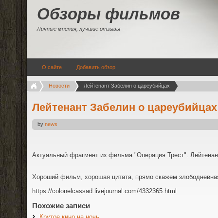
Обзоры фильмов
Личные мнения, лучшие отзывы
О сайте
Добавить обзор
Новости
Лейтенант Забелин о цареубийцах
Лейтенант Забелин о цареубийцах
by
news
Актуальный фрагмент из фильма "Операция Трест". Лейтенан
Хороший фильм, хорошая цитата, прямо скажем злободневна
https://colonelcassad.livejournal.com/4332365.html
Похожие записи
Крутое кино на ночь