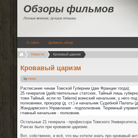
Обзоры фильмов
Личные мнения, лучшие отзывы
О сайте
Добавить обзор
Новости
Кровавый царизм
Кровавый царизм
by
news
Расписание чинам Томской Губернии (две Франции тогда);
25 генералов (действительных статских, Тайный лишь губерна
тоже Тайный, если по Табели) воинский начальник, у него п
полковники, прокурор (д. ст.) и начальник Судебной Палаты (д
Жандармского Управления - подполковник. Тюремный управи
главный начальник - полковник.
Ос
тальные 21 генерала - профессора Томского Университета,
Рангах было при кровавом царизме.
Вот, собственно, и всё, что мы хотели знать про кровавый ан