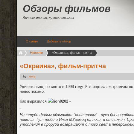
Обзоры фильмов
Личные мнения, лучшие отзывы
О сайте
Добавить обзор
Новости
«Окраина», фильм-притча
«Окраина», фильм-притча
by
news
Удивительно, но снято в 1998 году. Как еще за экстремизм не
непостижимо.
Как выразился
lion0202
-
"
На ютубе фильм обзывают "вестерном" - руки бы поотбивал
притча. Тут тебе и Илья МУромец на печи, и отсылки к Ерш
утопления в проруби возвращают с того света перерождён
"