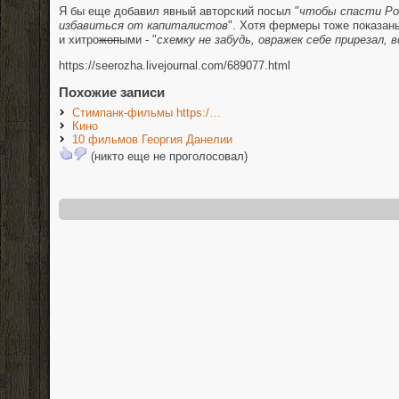
Я бы еще добавил явный авторский посыл "
чтобы спасти Ро
избавиться от капиталистов
". Хотя фермеры тоже показаны
и хитро
жоп
ыми - "
схемку не забудь, овражек себе прирезал,
https://seerozha.livejournal.com/689077.html
Похожие записи
Стимпанк-фильмы https:/…
Кино
10 фильмов Георгия Данелии
(никто еще не проголосовал)