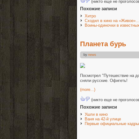
(никто еще не проголосо
Похожие записи
Хитро
Сходил в кино на «Живое»…
Воины-одиночки в известны
Планета бурь
by
news
Посмотрел "Путешествие на до
сняли русские. Офигеть!
(more...)
(никто еще не проголосо
Похожие записи
Ушли в кино
Ваня на 42-й улице
Первые официальные кадры 