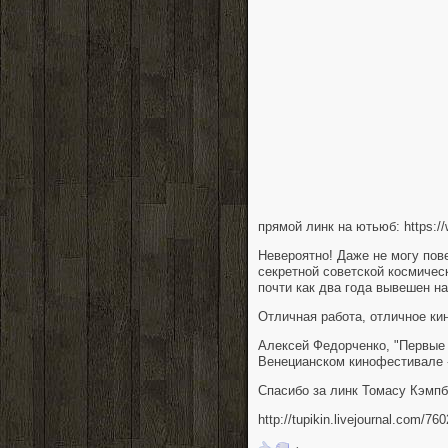
прямой линк на ютьюб: https:
Невероятно! Даже не могу пов
секретной советской космическ
почти как два года вывешен н
Отличная работа, отличное кин
Алексей Федорченко, "Первые 
Венецианском кинофестивале -
Спасибо за линк Томасу Кэмп
http://tupikin.livejournal.com/76