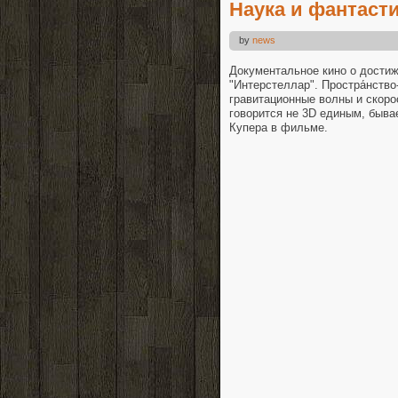
Наука и фантастик
by
news
Документальное кино о дости
"Интерстеллар". Простра́нство
гравитационные волны и скорос
говорится не 3D единым, быва
Купера в фильме.