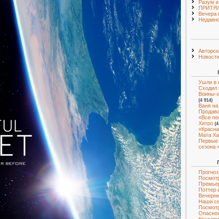
Разум и
ПРИТЯЖ
Вечера 
Недавно
Авторск
Новост
Ушли в 
Сходил 
Воины-о
(4 914)
Ваня на
Продава
«Все пе
Хитро
(4
«Красна
Мата Ха
Первые 
сезона 
Прогноз
Посмотр
Премье
Поттер 
Вечерни
Наши с
Посмот
Опаснос