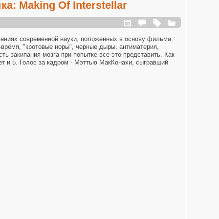
а: Making Of Interstellar
жениях современной науки, положенных в основу фильма
-вре́мя, "кротовые норы", черные дыры, антиматерия,
ть закипания мозга при попытке все это представить. Как
ет и 5. Голос за кадром - Мэттью МакКонахи, сыгравший