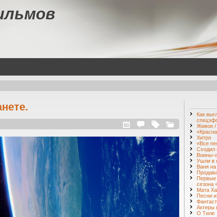
ильмов
нете.
Как выг
спецэф
Живое / 
«Красна
Хитро
«Все пе
Сходил 
Воины-о
Ушли в 
Ваня на
Продава
Первые 
сезона 
Мата Ха
Песни и
Фантаст
Актеры 
О Тиле