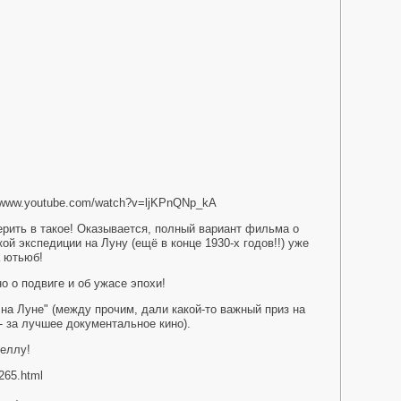
//www.youtube.com/watch?v=ljKPnQNp_kA
ерить в такое! Оказывается, полный вариант фильма о
ой экспедиции на Луну (ещё в конце 1930-х годов!!) уже
а ютьюб!
о о подвиге и об ужасе эпохи!
на Луне" (между прочим, дали какой-то важный приз на
 за лучшее документальное кино).
беллу!
0265.html