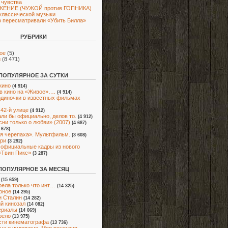
 чувства
ЕНИЕ (ЧУЖОЙ против ГОПНИКА)
классической музыки
 пересматривали «Убить Билла»
РУБРИКИ
ое
(5)
и
(8 471)
ПОПУЛЯРНОЕ ЗА СУТКИ
кино
(4 914)
в кино на «Живое»….
(4 914)
диночки в известных фильмах
 42-й улице
(4 912)
ли бы официально, делов то.
(4 912)
сни только о любви» (2007)
(4 687)
 678)
я черепаха». Мультфильм.
(3 608)
ри
(3 292)
официальные кадры из нового
«Твин Пикс»
(3 287)
ПОПУЛЯРНОЕ ЗА МЕСЯЦ
(15 659)
ела только что инт…
(14 325)
рное
(14 295)
и Сталин
(14 282)
й кинозал
(14 082)
ериалы
(14 069)
рело
(13 975)
ти кинематографа
(13 736)