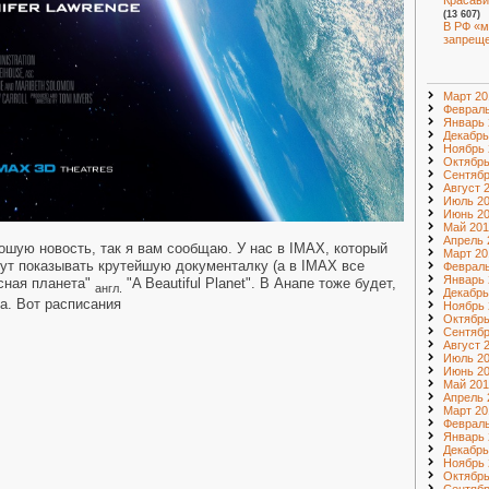
Красави
(13 607)
В РФ «м
запрещ
Март 20
Февраль
Январь 
Декабрь
Ноябрь 
Октябрь
Сентябр
Август 
Июль 2
Июнь 2
Май 201
Апрель 
ошую новость, так я вам сообщаю. У нас в IMAX, который
Март 20
дут показывать крутейшую документалку (а в IMAX все
Февраль
Январь 
сная планета"
"A Beautiful Planet". В Анапе тоже будет,
англ.
Декабрь
та. Вот расписания
Ноябрь 
Октябрь
Сентябр
Август 
Июль 2
Июнь 2
Май 201
Апрель 
Март 20
Февраль
Январь 
Декабрь
Ноябрь 
Октябрь