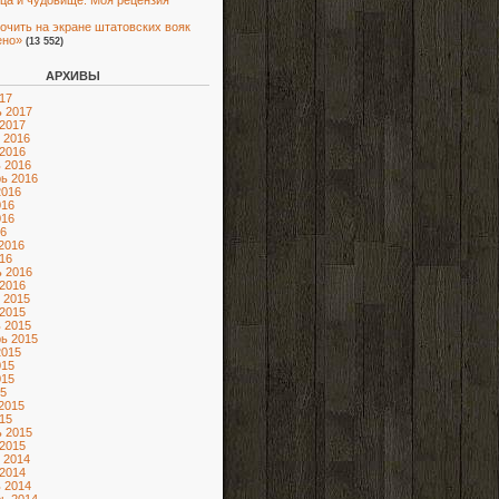
ца и чудовище. Моя рецензия
очить на экране штатовских вояк
ено»
(13 552)
АРХИВЫ
17
 2017
2017
 2016
2016
 2016
ь 2016
2016
016
016
6
2016
16
 2016
2016
 2015
2015
 2015
ь 2015
2015
015
015
5
2015
15
 2015
2015
 2014
2014
 2014