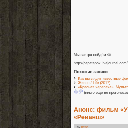
Мы завтра пойдём 😉
http://papatapok.livejournal.com
Похожие записи
Как выглядят известные фи
Живое / Life (2017)
«Красная черепаха». Мульт
(никто еще не проголосо
Анонс: фильм «У
«Реванш»
by
news