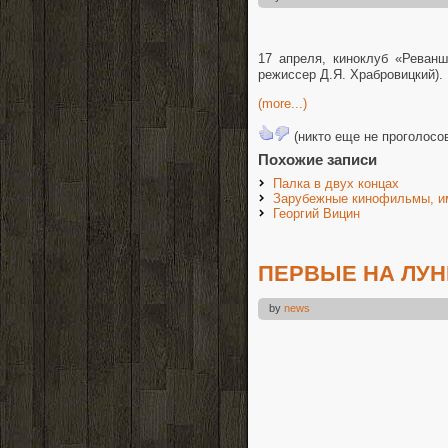
17 апреля, киноклуб «Реванш
режиссер Д.Я. Храбровицкий).
(more...)
(никто еще не проголосо
Похожие записи
Палка в двух концах
Зарубежные кинофильмы, им
Георгий Вицин
ПЕРВЫЕ НА ЛУН
by
news