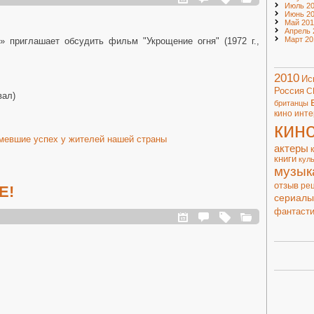
Июль 20
Июнь 20
Май 201
Апрель 
Март 20
» приглашает обсудить фильм "Укрощение огня" (1972 г.,
2010
Ис
Россия
С
вал)
британцы
кино
инте
кин
евшие успех у жителей нашей страны
актеры
книги
кул
музык
отзыв
ре
Е!
сериалы
фантасти