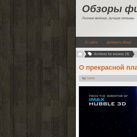
Обзоры ф
Личные мнения, лучшие отзывы
О сайте
Добавить обзор
Archives for космос (9)
О прекрасной пла
by
news