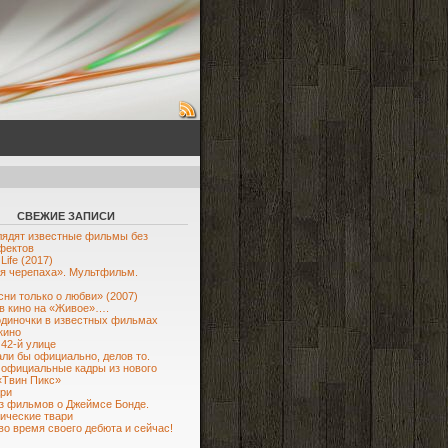
СВЕЖИЕ ЗАПИСИ
лядят известные фильмы без
фектов
Life (2017)
я черепаха». Мультфильм.
сни только о любви» (2007)
в кино на «Живое»….
диночки в известных фильмах
кино
 42-й улице
ли бы официально, делов то.
официальные кадры из нового
«Твин Пикс»
ри
з фильмов о Джеймсе Бонде.
ические твари
во время своего дебюта и сейчас!