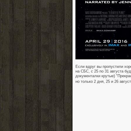
Если вдруг вы пропустили хор
на СБС, с 25 по 31 августа бу
документалки крутые) "Прекра
но только 2 дня, 25 и 26 авгус