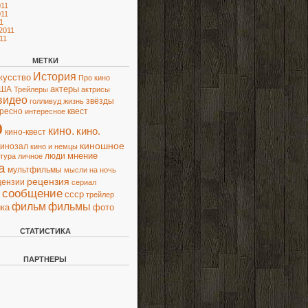
11
11
1
2011
11
МЕТКИ
История
кусство
Про кино
актеры
ША
Трейлеры
актрисы
видео
звёзды
голливуд
жизнь
ресно
квест
интересное
о
кино.
кино.
кино-квест
киношное
кинозал
кино и немцы
люди
мнение
ьтура
личное
а
мультфильмы
мысли
на ночь
рецензия
цензии
сериал
сообщение
ссср
трейлер
фильм
фильмы
ка
фото
СТАТИСТИКА
ПАРТНЕРЫ