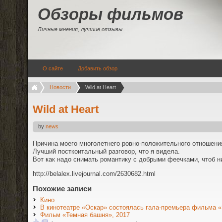
Обзоры фильмов
Личные мнения, лучшие отзывы
О сайте
Добавить обзор
Новости
Wild at Heart
Wild at Heart
by
news
Причина моего многолетнего ровно-положительного отношени
Лучший посткоитальный разговор, что я видела.
Вот как надо снимать романтику с добрыми феечками, чтоб н
http://belalex.livejournal.com/2630682.html
Похожие записи
Кино
В кинотеатре «Оскар» состоялась гала-премьера фильма
Фильм «Темная башня», 2017