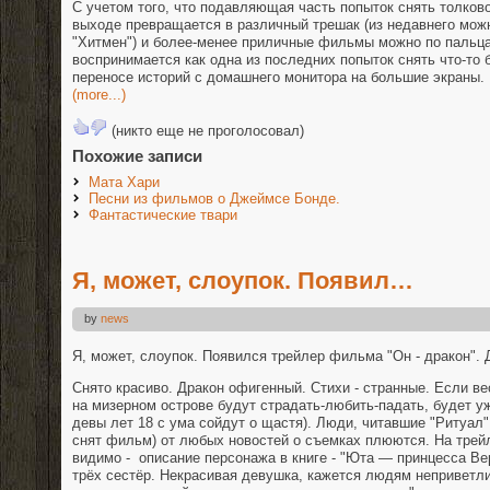
С учетом того, что подавляющая часть попыток снять толково
выходе превращается в различный трешак (из недавнего мож
"Хитмен") и более-менее приличные фильмы можно по пальца
воспринимается как одна из последних попыток снять что-то
переносе историй с домашнего монитора на большие экраны.
(more...)
(никто еще не проголосовал)
Похожие записи
Мата Хари
Песни из фильмов о Джеймсе Бонде.
Фантастические твари
Я, может, слоупок. Появил…
by
news
Я, может, слоупок. Появился трейлер фильма "Он - дракон".
Снято красиво. Дракон офигенный. Стихи - странные. Если в
на мизерном острове будут страдать-любить-падать, будет уж
девы лет 18 с ума сойдут о щастя). Люди, читавшие "Ритуал" 
снят фильм) от любых новостей о съемках плюются. На трейл
видимо - описание персонажа в книге - "Юта — принцесса Ве
трёх сестёр. Некрасивая девушка, кажется людям непривет