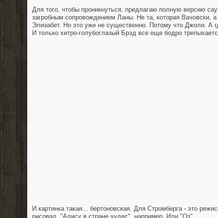
Для того, чтобы проникнуться, предлагаю полную версию са
загробным сопровождением Ланы. Не та, которая Вачовски, а
Элизабет. Но это уже не существенно. Потому что Джоли. А г
И только хитро-голубоглазый Брэд все еще бодро трепыхаетс
И картинка такая... бертоновская. Для Стромберга - это режи
рисовал. "Алису в стране чудес", например. Или "Оз".