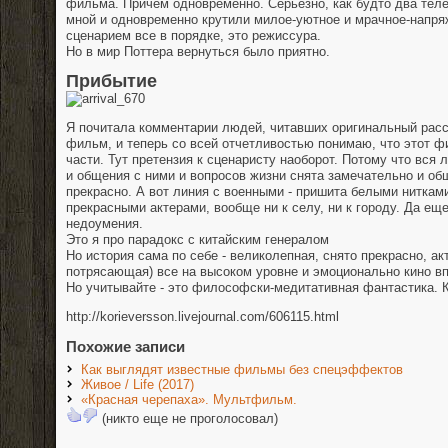
фильма. Причем одновременно. Серьезно, как будто два тел
мной и одновременно крутили милое-уютное и мрачное-напря
сценарием все в порядке, это режиссура.
Но в мир Поттера вернуться было приятно.
Прибытие
Я почитала комментарии людей, читавших оригинальный расс
фильм, и теперь со всей отчетливостью понимаю, что этот ф
части. Тут претензия к сценаристу наоборот. Потому что вся
и общения с ними и вопросов жизни снята замечательно и о
прекрасно. А вот линия с военными - пришита белыми нитками
прекрасными актерами, вообще ни к селу, ни к городу. Да ещ
недоумения.
Это я про парадокс с китайским генералом
Но история сама по себе - великолепная, снято прекрасно, ак
потрясающая) все на высоком уровне и эмоционально кино вп
Но учитывайте - это философски-медитативная фантастика. 
http://korieversson.livejournal.com/606115.html
Похожие записи
Как выглядят известные фильмы без спецэффектов
Живое / Life (2017)
«Красная черепаха». Мультфильм.
(никто еще не проголосовал)