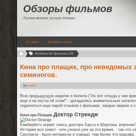
Обзоры фильмов
Личные мнения, лучшие отзывы
О сайте
Добавить обзор
Archives for фэнтези (14)
Кина про плащик, про неведомых 
семиногов.
by
news
Всю предыдущую неделю я болела ("Ах вот откуда у нее врем
еще и на посты об этом!" - догадались внимательные читатели 
поделиться еще парой отзывов о фильмах, заодно закрою и 
Доктор Стрендж
Кино про Плащик
Камбербетч играет смесь доктора Хауса и Шерлока, впрочем? 
Историю все знают - или узнали уже за это время, - так что 
Смотрела - было интересно и хорошо, тем более что красиво,