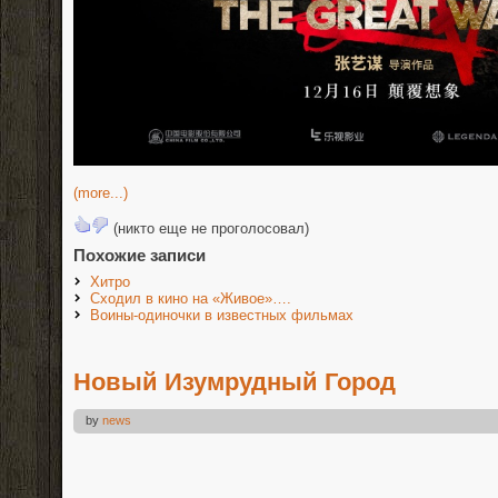
(more...)
(никто еще не проголосовал)
Похожие записи
Хитро
Сходил в кино на «Живое»….
Воины-одиночки в известных фильмах
Новый Изумрудный Город
by
news