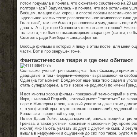
потом подумала и поняла, что сюжета-то собственно на 20 м
полтора часа? Задумалась - и поняла, что всё остальное уш
Вобщем, плащик был хорош, и способ победы всесильного вс
идеальное космическое развлекательное комиксовое кино д
Галактики", там все было в равновесии и умудрялись еще и 
давать. А в Докторе Странном что мы знаем о героях? Ничего,
только то, что был он высокомерным засранцем (кстати, не был
Смотреть ради Камбера и спецэффектов.
Вообще фильмы о которых я пишу в этом посте, для меня ощ
части. Вот и про зверушек тоже.
Фантастические твари и где они обитают
Солнышко, ученый-гринписовец-маг Ньют Скамандр приехал 
двадцатые, а там -
Содом и Гоморра
- вырвавшиеся на свобод
Один (на тот момент, Волдеморт еще пока тихо сидел в угол
стать суперзлодеем, а то и вовсе не родился) по имени Гринд
И вот многим хорош фильм - прекрасный темно-серый и в сти
Йорк, шикарный Редмейн, который умеет "светиться" на экра
паре с Миллером (слеш, который ухватили даже такие далек
я, а уж фикрайтеры-то уже столько понаписали!), чудесный 
Ковальски.. вроде всё супер, но...
Но вот Дэвид Йейтс, создав мрачный, впечатляющий и трил
Грейвза, а также уютный, красивый и спокойный (ну, кроме ра
нюхля) мир Ньюта, увязать их друг с другом не смог. В резул
вышла в недоумении и ощущение до сих пор такое, будто я 