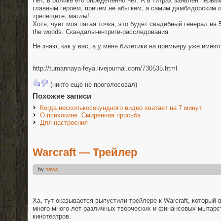
Нет, в ролике его определенно нет. А в титрах заявлен первы
главным героем, причем не абы кем, а самим дамблдорским 
трепещите, маглы!
Хотя, чует моя пятая точка, это будет свадебный генерал на 
the woods. Скандалы-интриги-расследования.
Не знаю, как у вас, а у меня билетики на премьеру уже имеют
http://tumannaya-feya.livejournal.com/730535.html
(никто еще не проголосовал)
Похожие записи
Когда несколькосекундного видео хватает на 7 минут
О психокине. Смиренная просьба
Для настроения
Warcraft — Трейлер
by
news
Ха, тут оказывается выпустили трейлере к Warcraft, который
много-много лет различных творческих и финансовых мытарст
кинотеатров.