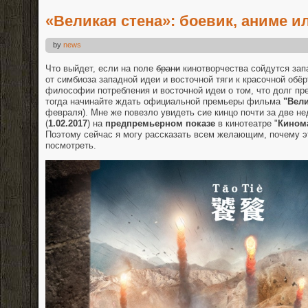
«Великая стена»: боевик, аниме и
by
news
Что выйдет, если на поле
брани
кинотворчества сойдутся зап
от симбиоза западной идеи и восточной тяги к красочной обё
философии потребления и восточной идеи о том, что долг пре
тогда начинайте ждать официальной премьеры фильма
"Вели
февраля). Мне же повезло увидеть сие кинцо почти за две н
(
1.02.2017
) на
предпремьерном показе
в кинотеатре "
Кинома
Поэтому сейчас я могу рассказать всем желающим, почему 
посмотреть.