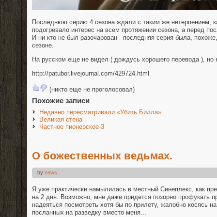
Последнюю серию 4 сезона ждали с таким же нетерпением, к
подогревало интерес на всем протяжении сезона, а перед по
И ни кто не был разочарован - последняя серия была, похож
сезоне.
На русском еще не видел ( дождусь хорошего перевода ), но 
http://patubor.livejournal.com/429724.html
(никто еще не проголосовал)
Похожие записи
Недавно пересматривали «Убить Билла»
Великая стена
Частное пионерское-3
О божественных ведьмах.
by
news
Я уже практически намылилась в местный Синеплекс, как пр
на 2 дня. Возможно, мне даже придется позорно профукать пр
надеяться посмотреть хотя бы по прилету, жалобно косясь н
посланных на разведку вместо меня...