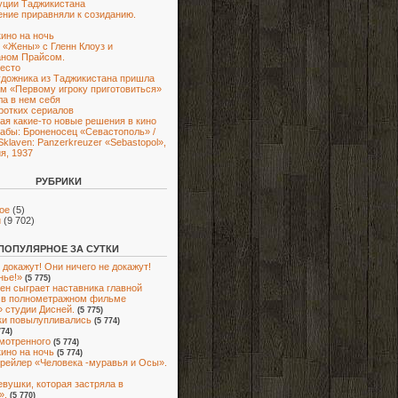
уции Таджикистана
ние приравняли к созиданию.
кино на ночь
 «Жены» с Гленн Клоуз и
аном Прайсом.
есто
дожника из Таджикистана пришла
м «Первому игроку приготовиться»
ла в нем себя
ротких сериалов
ая какие-то новые решения в кино
абы: Броненосец «Севастополь» /
Sklaven: Panzerkreuzer «Sebastopol»,
я, 1937
РУБРИКИ
ое
(5)
и
(9 702)
ПОПУЛЯРНОЕ ЗА СУТКИ
 докажут! Они ничего не докажут!
нье!»
(5 775)
ен сыграет наставника главной
 в полнометражном фильме
 студии Дисней.
(5 775)
ки повылупливались
(5 774)
774)
мотренного
(5 774)
кино на ночь
(5 774)
рейлер «Человека -муравья и Осы».
евушки, которая застряла в
».
(5 770)