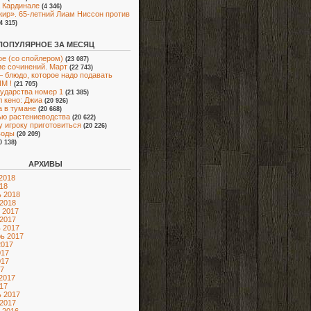
 Кардинале
(4 346)
ир». 65-летний Лиам Ниссон против
(4 315)
ПОПУЛЯРНОЕ ЗА МЕСЯЦ
е (со спойлером)
(23 087)
е сочинений. Март
(22 743)
 блюдо, которое надо подавать
М !
(21 705)
сударства номер 1
(21 385)
 кено: Джиа
(20 926)
 в тумане
(20 668)
ью растениеводства
(20 622)
 игроку приготовиться
(20 226)
воды
(20 209)
0 138)
АРХИВЫ
2018
18
 2018
2018
 2017
2017
 2017
ь 2017
2017
017
017
7
2017
17
 2017
2017