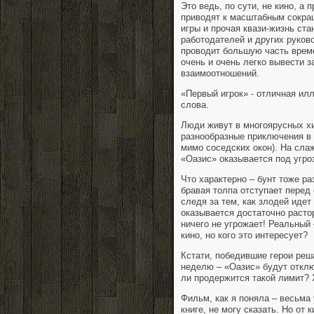
Это ведь, по сути, не кино, а
приводят к масштабным сокращ
игры и прочая квази-жизнь ст
работодателей и других руков
проводит большую часть време
очень и очень легко вывести 
взаимоотношений.
«Первый игрок» - отличная илл
слова.
Люди живут в многоярусных хиб
разнообразные приключения в 
мимо соседских окон). На сла
«Оазис» оказывается под угро
Что характерно – бунт тоже р
бравая толпа отступает перед
следя за тем, как злодей идет
оказывается достаточно расто
ничего не угрожает! Реальный 
кино, но кого это интересует?
Кстати, победившие герои реш
неделю – «Оазис» будут отклю
ли продержится такой лимит? 
Фильм, как я поняла – весьма
книге, не могу сказать. Но от