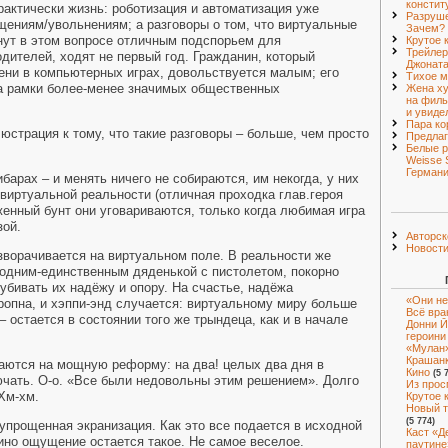
констит
 практически жизнь: роботизация и автоматизация уже
Разруше
ениям/увольнениям; а разговоры о том, что виртуальные
Зачем?
анут в этом вопросе отличным подспорьем для
Крутое 
Трейлер
одителей, ходят не первый год. Гражданин, который
Джонат
ни в компьютерных играх, довольствуется малым; его
Тихое м
за рамки более-менее значимых общественных
Жена ху
на филь
и увиде
Пара ко
юстрация к тому, что такие разговоры – больше, чем просто
Предлаг
Белые р
Weisse 
Германи
арах – и менять ничего не собираются, им некогда, у них
виртуальной реальности (отличная проходка глав.героя
женный бунт они уговариваются, только когда любимая игра
зой.
Авторск
Новост
азворачивается на виртуальном поле. В реальности же
 одним-единственным дяденькой с пистолетом, покорно
 убивать их надёжу и опору. На счастье, надёжа
«Они не
ропна, и хэппи-энд случается: виртуальному миру больше
Всё вра
– остается в состоянии того же трындеца, как и в начале
Донни Й
героини
«Мулан»
Крашан
аются на мощную реформу: на два! целых два дня в
Кино
(5 
чать. О-о. «Все были недовольны этим решением». Долго
Из прос
Хм-хм.
Крутое 
Новый т
(5 774)
 упрощенная экранизация. Как это все подается в исходной
Каст «Д
 кино ощущение остается такое. Не самое веселое.
паутине