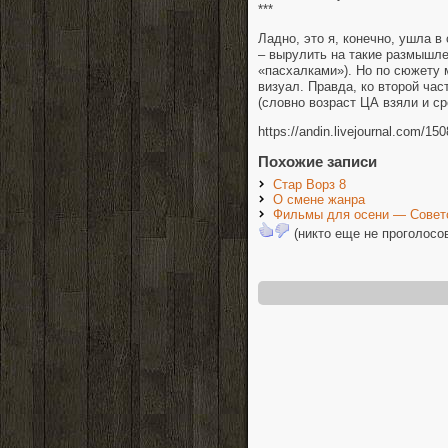
***
Ладно, это я, конечно, ушла в
– вырулить на такие размышле
«пасхалками»). Но по сюжету 
визуал. Правда, ко второй ча
(словно возраст ЦА взяли и с
https://andin.livejournal.com/15
Похожие записи
Стар Ворз 8
О смене жанра
Фильмы для осени — Советс
(никто еще не проголосо