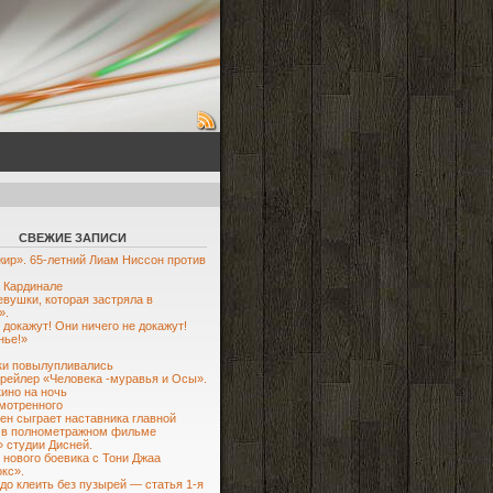
СВЕЖИЕ ЗАПИСИ
ир». 65-летний Лиам Ниссон против
 Кардинале
евушки, которая застряла в
».
 докажут! Они ничего не докажут!
нье!»
ки повылупливались
рейлер «Человека -муравья и Осы».
кино на ночь
мотренного
ен сыграет наставника главной
 в полнометражном фильме
 студии Дисней.
 нового боевика с Тони Джаа
кс».
до клеить без пузырей — статья 1-я