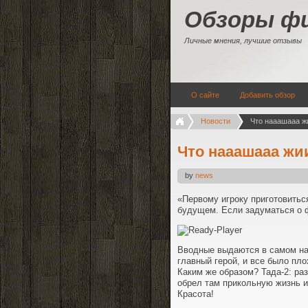
Обзоры ф
Личные мнения, лучшие отзывы
О сайте
Добавить обзор
Новости
Что нааашааа жи
by
news
«Первому игроку приготовитьс
будущем. Если задуматься о ф
Вводные выдаются в самом нач
главный герой, и все было пло
Каким же образом? Тада-2: ра
обрел там прикольную жизнь и
Красота!