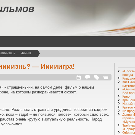
ильмов
Что нааашааа жииииизнь? — Ииииигра!
иииизнь? — Ииииигра!
«Пассаж
поезда
Клаудиа
Каст «Д
паутине
я» - страшненький, на самом деле, фильм о нашем
«Они не
оне, на котором разворачивается сюжет.
Всё вра
Кино
Крашан
Новый т
Крутое 
але. Реальность страшна и уродлива, говорит за кадром
Из прос
хо, пока – тада! – не появился человек, который спас всех.
Донни Й
героини
зработав очень крутую виртуальную реальность. Народ
«Мулан»
 успокоился.
Трейлер
«Парадо
Обои на