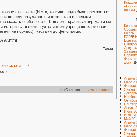
Клаудиа
«Пассаж
поезда
 сторону от сюжета.(И это, конечно, надо было постараться
ния по ходу разудалого кино-квеста с веселыми
мне сказать особо нечего. В целом - красивый виртуальный
Киношно
сти история становится уж слишком упрощенно-картонной
Собрани
резали на порядок), местами до фейспалма.
Месть —
ГОРЯЧИ
08797.html
Враг го
Смотрел
Девушка
Tweet
За гран
Первому
Форма 
Досуг
(2
кие сказки — 2
вал)
Апрель 
Март 20
Февраль
Январь 
No Comments -
Leave a comment
Декабрь
Ноябрь 
Октябрь
Сентябр
Август 
Июль 2
Июнь 2
Май 201
Апрель 
Март 20
Февраль
Январь 