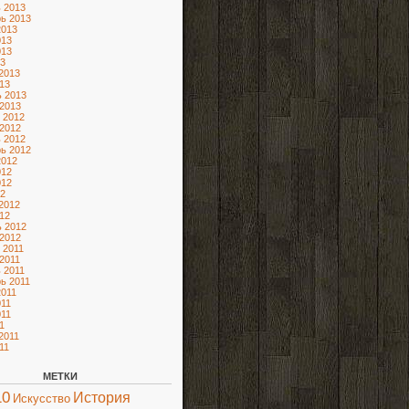
 2013
ь 2013
2013
013
013
3
2013
13
 2013
2013
 2012
2012
 2012
ь 2012
2012
012
012
2
2012
12
 2012
2012
 2011
2011
 2011
ь 2011
2011
11
11
1
2011
11
МЕТКИ
10
История
Искусство